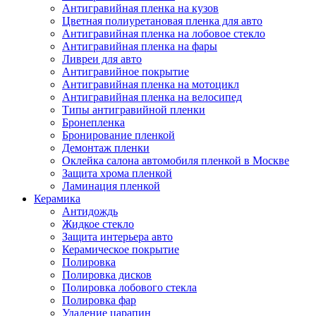
Антигравийная пленка на кузов
Цветная полиуретановая пленка для авто
Антигравийная пленка на лобовое стекло
Антигравийная пленка на фары
Ливреи для авто
Антигравийное покрытие
Антигравийная пленка на мотоцикл
Антигравийная пленка на велосипед
Типы антигравийной пленки
Бронепленка
Бронирование пленкой
Демонтаж пленки
Оклейка салона автомобиля пленкой в Москве
Защита хрома пленкой
Ламинация пленкой
Керамика
Антидождь
Жидкое стекло
Защита интерьера авто
Керамическое покрытие
Полировка
Полировка дисков
Полировка лобового стекла
Полировка фар
Удаление царапин