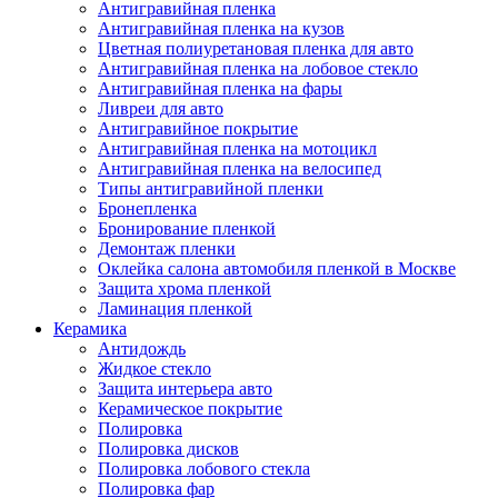
Антигравийная пленка
Антигравийная пленка на кузов
Цветная полиуретановая пленка для авто
Антигравийная пленка на лобовое стекло
Антигравийная пленка на фары
Ливреи для авто
Антигравийное покрытие
Антигравийная пленка на мотоцикл
Антигравийная пленка на велосипед
Типы антигравийной пленки
Бронепленка
Бронирование пленкой
Демонтаж пленки
Оклейка салона автомобиля пленкой в Москве
Защита хрома пленкой
Ламинация пленкой
Керамика
Антидождь
Жидкое стекло
Защита интерьера авто
Керамическое покрытие
Полировка
Полировка дисков
Полировка лобового стекла
Полировка фар