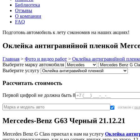
Библиотека
Отзывы
О компании
FAQ
Подготовь автомобиль к лету сэкономив на наших акциях!
под
Оклейка антигравийной пленкой Merced
Главная
>
Фото и видео работ
>
Оклейка антигравийной пленк
Выберите марку автомобиля
Выберите услугу
Рассчитать стоимость
Первой цифрой не должна быть 8
согласен с
пол
Mercedes-Benz G63 Черный 21.12.21
Mercedes Benz G Class приехал к нам на услугу
Оклейка антиг
чисто и предсказуемо, как и на сотнях других авто до этого.