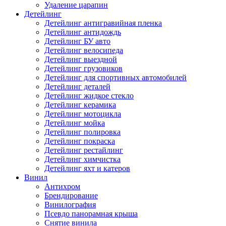
Удаление царапин
Детейлинг
Детейлинг антигравийная пленка
Детейлинг антидождь
Детейлинг БУ авто
Детейлинг велосипеда
Детейлинг выездной
Детейлинг грузовиков
Детейлинг для спортивных автомобилей
Детейлинг деталей
Детейлинг жидкое стекло
Детейлинг керамика
Детейлинг мотоцикла
Детейлинг мойка
Детейлинг полировка
Детейлинг покраска
Детейлинг рестайлинг
Детейлинг химчистка
Детейлинг яхт и катеров
Винил
Антихром
Брендирование
Винилография
Псевдо панорамная крыша
Снятие винила