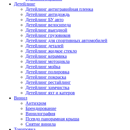
Детейлинг
Детейлинг антигравийная пленка
Детейлинг антидождь
Детейлинг БУ авто
Детейлинг велосипеда
Детейлинг выездной
Детейлинг грузовиков
Детейлинг для спортивных автомобилей
Детейлинг деталей
Детейлинг жидкое стекло
Детейлинг керамика
Детейлинг мотоцикла
Детейлинг мойка
Детейлинг полировка
Детейлинг покраска
Детейлинг рестайлинг
Детейлинг химчистка
Детейлинг яхт и катеров
Винил
Антихром
Брендирование
Винилография
Псевдо панорамная крыша
Снятие винила
Тонировка