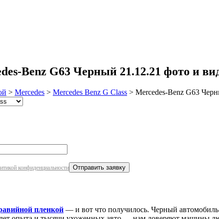
робнее
es-Benz G63 Черный 21.12.21 фото и ви
ой
>
Mercedes
>
Mercedes Benz G Class
>
Mercedes-Benz G63 Черн
итикой конфиденциальности
равийной пленкой
— и вот что получилось. Черный автомобиль
 12 лет опыта и тысячи ухоженных авто — нам доверяют машины л