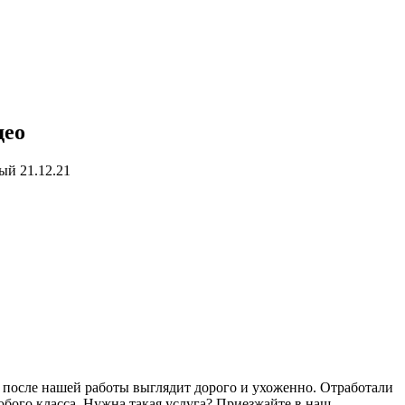
део
ый 21.12.21
 после нашей работы выглядит дорого и ухоженно. Отработали
юбого класса. Нужна такая услуга? Приезжайте в наш