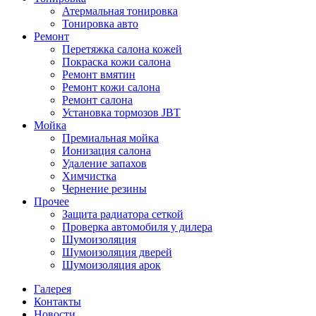
Атермальная тонировка
Тонировка авто
Ремонт
Перетяжка салона кожей
Покраска кожи салона
Ремонт вмятин
Ремонт кожи салона
Ремонт салона
Установка тормозов JBT
Мойка
Премиальная мойка
Ионизация салона
Удаление запахов
Химчистка
Чернение резины
Прочее
Защита радиатора сеткой
Проверка автомобиля у дилера
Шумоизоляция
Шумоизоляция дверей
Шумоизоляция арок
Галерея
Контакты
Новости