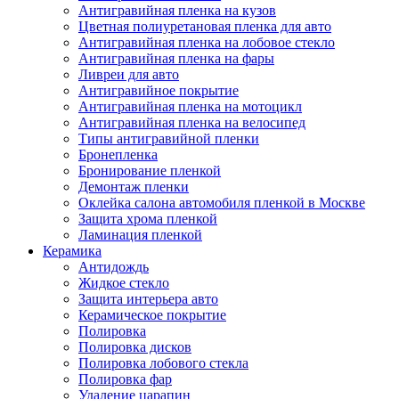
Антигравийная пленка на кузов
Цветная полиуретановая пленка для авто
Антигравийная пленка на лобовое стекло
Антигравийная пленка на фары
Ливреи для авто
Антигравийное покрытие
Антигравийная пленка на мотоцикл
Антигравийная пленка на велосипед
Типы антигравийной пленки
Бронепленка
Бронирование пленкой
Демонтаж пленки
Оклейка салона автомобиля пленкой в Москве
Защита хрома пленкой
Ламинация пленкой
Керамика
Антидождь
Жидкое стекло
Защита интерьера авто
Керамическое покрытие
Полировка
Полировка дисков
Полировка лобового стекла
Полировка фар
Удаление царапин