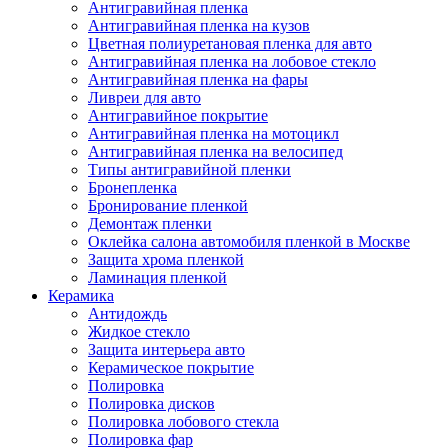
Антигравийная пленка
Антигравийная пленка на кузов
Цветная полиуретановая пленка для авто
Антигравийная пленка на лобовое стекло
Антигравийная пленка на фары
Ливреи для авто
Антигравийное покрытие
Антигравийная пленка на мотоцикл
Антигравийная пленка на велосипед
Типы антигравийной пленки
Бронепленка
Бронирование пленкой
Демонтаж пленки
Оклейка салона автомобиля пленкой в Москве
Защита хрома пленкой
Ламинация пленкой
Керамика
Антидождь
Жидкое стекло
Защита интерьера авто
Керамическое покрытие
Полировка
Полировка дисков
Полировка лобового стекла
Полировка фар