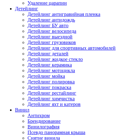
Удаление царапин
Детейлинг
Детейлинг антигравийная пленка
Детейлинг антидождь
Детейлинг БУ авто
Детейлинг велосипеда
Детейлинг выездной
Детейлинг грузовиков
Детейлинг для спортивных автомобилей
Детейлинг деталей
Детейлинг жидкое стекло
Детейлинг керамика
Детейлинг мотоцикла
Детейлинг мойка
Детейлинг полировка
Детейлинг покраска
Детейлинг рестайлинг
Детейлинг химчистка
Детейлинг яхт и катеров
Винил
Антихром
Брендирование
Винилография
Псевдо панорамная крыша
Снятие винила