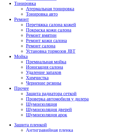
Тонировка
Атермальная тонировка
Тонировка авто
Ремонт
Перетяжка салона кожей
Покраска кожи салона
Ремонт вмятин
Ремонт кожи салона
Ремонт салона
Установка тормозов JBT
Мойка
Премиальная мойка
Ионизация салона
Удаление запахов
Химчистка
Чернение резины
Прочее
Защита радиатора сеткой
Проверка автомобиля у дилера
Шумоизоляция
Шумоизоляция дверей
Шумоизоляция арок
Защита пленкой
Антигравийная пленка