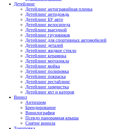
Детейлинг
Детейлинг антигравийная пленка
Детейлинг антидождь
Детейлинг БУ авто
Детейлинг велосипеда
Детейлинг выездной
Детейлинг грузовиков
Детейлинг для спортивных автомобилей
Детейлинг деталей
Детейлинг жидкое стекло
Детейлинг керамика
Детейлинг мотоцикла
Детейлинг мойка
Детейлинг полировка
Детейлинг покраска
Детейлинг рестайлинг
Детейлинг химчистка
Детейлинг яхт и катеров
Винил
Антихром
Брендирование
Винилография
Псевдо панорамная крыша
Снятие винила
Тонировка