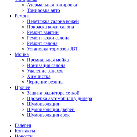
Атермальная тонировка
Тонировка авто
Ремонт
Перетяжка салона кожей
Покраска кожи салона
Ремонт вмятин
Ремонт кожи салона
Ремонт салона
Установка тормозов JBT
Мойка
Премиальная мойка
Ионизация салона
Удаление запахов
Химчистка
Чернение резины
Прочее
Защита радиатора сеткой
Проверка автомобиля у дилера
Шумоизоляция
Шумоизоляция дверей
Шумоизоляция арок
Галерея
Контакты
Новости