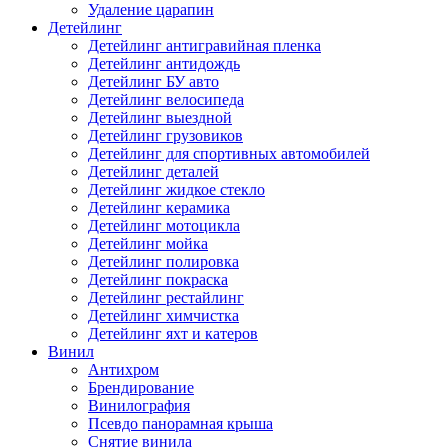
Удаление царапин
Детейлинг
Детейлинг антигравийная пленка
Детейлинг антидождь
Детейлинг БУ авто
Детейлинг велосипеда
Детейлинг выездной
Детейлинг грузовиков
Детейлинг для спортивных автомобилей
Детейлинг деталей
Детейлинг жидкое стекло
Детейлинг керамика
Детейлинг мотоцикла
Детейлинг мойка
Детейлинг полировка
Детейлинг покраска
Детейлинг рестайлинг
Детейлинг химчистка
Детейлинг яхт и катеров
Винил
Антихром
Брендирование
Винилография
Псевдо панорамная крыша
Снятие винила