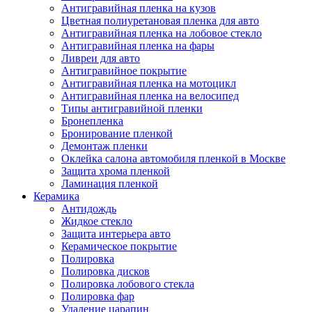
Антигравийная пленка на кузов
Цветная полиуретановая пленка для авто
Антигравийная пленка на лобовое стекло
Антигравийная пленка на фары
Ливреи для авто
Антигравийное покрытие
Антигравийная пленка на мотоцикл
Антигравийная пленка на велосипед
Типы антигравийной пленки
Бронепленка
Бронирование пленкой
Демонтаж пленки
Оклейка салона автомобиля пленкой в Москве
Защита хрома пленкой
Ламинация пленкой
Керамика
Антидождь
Жидкое стекло
Защита интерьера авто
Керамическое покрытие
Полировка
Полировка дисков
Полировка лобового стекла
Полировка фар
Удаление царапин