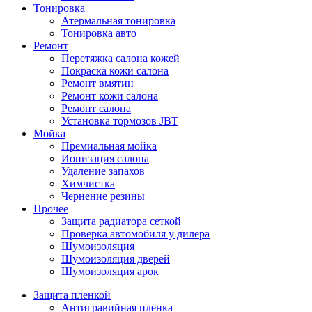
Тонировка
Атермальная тонировка
Тонировка авто
Ремонт
Перетяжка салона кожей
Покраска кожи салона
Ремонт вмятин
Ремонт кожи салона
Ремонт салона
Установка тормозов JBT
Мойка
Премиальная мойка
Ионизация салона
Удаление запахов
Химчистка
Чернение резины
Прочее
Защита радиатора сеткой
Проверка автомобиля у дилера
Шумоизоляция
Шумоизоляция дверей
Шумоизоляция арок
Защита пленкой
Антигравийная пленка