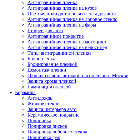
Антигравийная пленка
Антигравийная пленка на кузов
Цветная полиуретановая пленка для авто
Антигравийная пленка на лобовое стекло
Антигравийная пленка на фары
Ливреи для авто
Антигравийное покрытие
Антигравийная пленка на мотоцикл
Антигравийная пленка на велосипед
Типы антигравийной пленки
Бронепленка
Бронирование пленкой
Демонтаж пленки
Оклейка салона автомобиля пленкой в Москве
Защита хрома пленкой
Ламинация пленкой
Керамика
Антидождь
Жидкое стекло
Защита интерьера авто
Керамическое покрытие
Полировка
Полировка дисков
Полировка лобового стекла
Полировка фар