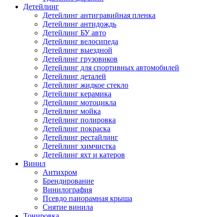
Детейлинг
Детейлинг антигравийная пленка
Детейлинг антидождь
Детейлинг БУ авто
Детейлинг велосипеда
Детейлинг выездной
Детейлинг грузовиков
Детейлинг для спортивных автомобилей
Детейлинг деталей
Детейлинг жидкое стекло
Детейлинг керамика
Детейлинг мотоцикла
Детейлинг мойка
Детейлинг полировка
Детейлинг покраска
Детейлинг рестайлинг
Детейлинг химчистка
Детейлинг яхт и катеров
Винил
Антихром
Брендирование
Винилография
Псевдо панорамная крыша
Снятие винила
Тонировка