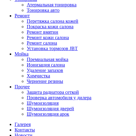
Атермальная тонировка
Тонировка авто
Ремонт
Перетяжка салона кожей
Покраска кожи салона
Ремонт вмятин
Ремонт кожи салона
Ремонт салона
Установка тормозов JBT
Мойка
Премиальная мойка
Ионизация салона
Удаление запахов
Химчистка
Чернение резины
Прочее
Защита радиатора сеткой
Проверка автомобиля у дилера
Шумоизоляция
Шумоизоляция дверей
Шумоизоляция арок
Галерея
Контакты
Новости