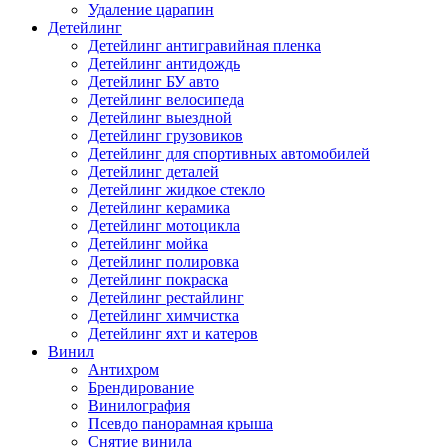
Удаление царапин
Детейлинг
Детейлинг антигравийная пленка
Детейлинг антидождь
Детейлинг БУ авто
Детейлинг велосипеда
Детейлинг выездной
Детейлинг грузовиков
Детейлинг для спортивных автомобилей
Детейлинг деталей
Детейлинг жидкое стекло
Детейлинг керамика
Детейлинг мотоцикла
Детейлинг мойка
Детейлинг полировка
Детейлинг покраска
Детейлинг рестайлинг
Детейлинг химчистка
Детейлинг яхт и катеров
Винил
Антихром
Брендирование
Винилография
Псевдо панорамная крыша
Снятие винила