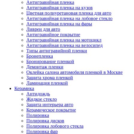
Антигравийная пленка
Антигравийная пленка на кузов
Цветная полиуретановая пленка для авто
Антигравийная пленка на лобовое стекло
Антигравийная пленка на фары
Ливреи для авто
Антигравийное покрытие
Антигравийная пленка на мотоцикл
Антигравийная пленка на велосипед
Типы антигравийной пленки
Бронепленка
Бронирование пленкой
Демонтаж пленки
Оклейка салона автомобиля пленкой в Москве
Защита хрома пленкой
Ламинация пленкой
Керамика
Антидождь
Жидкое стекло
Защита интерьера авто
Керамическое покрытие
Полировка
Полировка дисков
Полировка лобового стекла
Полировка фар