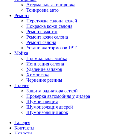
Атермальная тонировка
Тонировка авто
Ремонт
Перетяжка салона кожей
Покраска кожи салона
Ремонт вмятин
Ремонт кожи салона
Ремонт салона
Установка тормозов JBT
Мойка
Премиальная мойка
Ионизация салона
Удаление запахов
Химчистка
Чернение резины
Прочее
Защита радиатора сеткой
Проверка автомобиля у дилера
Шумоизоляция
Шумоизоляция дверей
Шумоизоляция арок
Галерея
Контакты
Новости