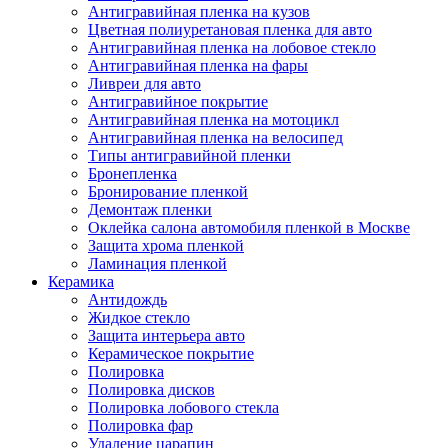
Антигравийная пленка на кузов
Цветная полиуретановая пленка для авто
Антигравийная пленка на лобовое стекло
Антигравийная пленка на фары
Ливреи для авто
Антигравийное покрытие
Антигравийная пленка на мотоцикл
Антигравийная пленка на велосипед
Типы антигравийной пленки
Бронепленка
Бронирование пленкой
Демонтаж пленки
Оклейка салона автомобиля пленкой в Москве
Защита хрома пленкой
Ламинация пленкой
Керамика
Антидождь
Жидкое стекло
Защита интерьера авто
Керамическое покрытие
Полировка
Полировка дисков
Полировка лобового стекла
Полировка фар
Удаление царапин