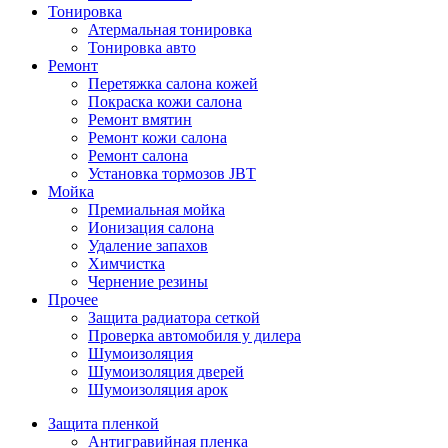
Тонировка
Атермальная тонировка
Тонировка авто
Ремонт
Перетяжка салона кожей
Покраска кожи салона
Ремонт вмятин
Ремонт кожи салона
Ремонт салона
Установка тормозов JBT
Мойка
Премиальная мойка
Ионизация салона
Удаление запахов
Химчистка
Чернение резины
Прочее
Защита радиатора сеткой
Проверка автомобиля у дилера
Шумоизоляция
Шумоизоляция дверей
Шумоизоляция арок
Защита пленкой
Антигравийная пленка