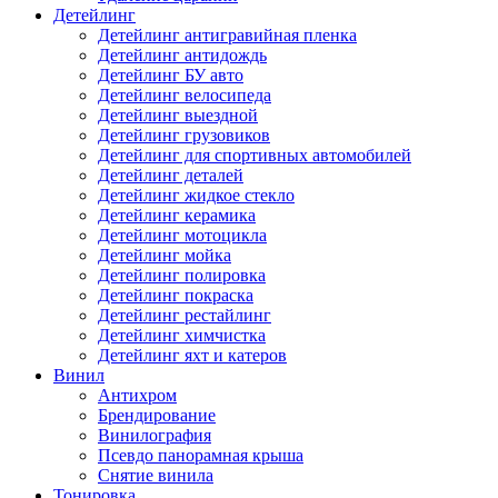
Детейлинг
Детейлинг антигравийная пленка
Детейлинг антидождь
Детейлинг БУ авто
Детейлинг велосипеда
Детейлинг выездной
Детейлинг грузовиков
Детейлинг для спортивных автомобилей
Детейлинг деталей
Детейлинг жидкое стекло
Детейлинг керамика
Детейлинг мотоцикла
Детейлинг мойка
Детейлинг полировка
Детейлинг покраска
Детейлинг рестайлинг
Детейлинг химчистка
Детейлинг яхт и катеров
Винил
Антихром
Брендирование
Винилография
Псевдо панорамная крыша
Снятие винила
Тонировка