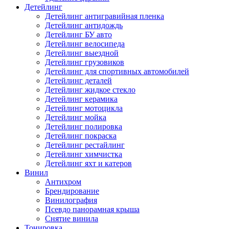
Детейлинг
Детейлинг антигравийная пленка
Детейлинг антидождь
Детейлинг БУ авто
Детейлинг велосипеда
Детейлинг выездной
Детейлинг грузовиков
Детейлинг для спортивных автомобилей
Детейлинг деталей
Детейлинг жидкое стекло
Детейлинг керамика
Детейлинг мотоцикла
Детейлинг мойка
Детейлинг полировка
Детейлинг покраска
Детейлинг рестайлинг
Детейлинг химчистка
Детейлинг яхт и катеров
Винил
Антихром
Брендирование
Винилография
Псевдо панорамная крыша
Снятие винила
Тонировка