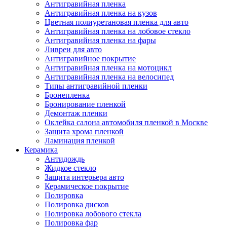
Антигравийная пленка
Антигравийная пленка на кузов
Цветная полиуретановая пленка для авто
Антигравийная пленка на лобовое стекло
Антигравийная пленка на фары
Ливреи для авто
Антигравийное покрытие
Антигравийная пленка на мотоцикл
Антигравийная пленка на велосипед
Типы антигравийной пленки
Бронепленка
Бронирование пленкой
Демонтаж пленки
Оклейка салона автомобиля пленкой в Москве
Защита хрома пленкой
Ламинация пленкой
Керамика
Антидождь
Жидкое стекло
Защита интерьера авто
Керамическое покрытие
Полировка
Полировка дисков
Полировка лобового стекла
Полировка фар