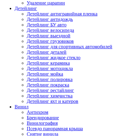
Удаление царапин
Детейлинг
Детейлинг антигравийная пленка
Детейлинг антидождь
Детейлинг БУ авто
Детейлинг велосипеда
Детейлинг выездной
Детейлинг грузовиков
Детейлинг для спортивных автомобилей
Детейлинг деталей
Детейлинг жидкое стекло
Детейлинг керамика
Детейлинг мотоцикла
Детейлинг мойка
Детейлинг полировка
Детейлинг покраска
Детейлинг рестайлинг
Детейлинг химчистка
Детейлинг яхт и катеров
Винил
Антихром
Брендирование
Винилография
Псевдо панорамная крыша
Снятие винила