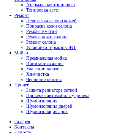
Атермальная тонировка
Тонировка авто
Ремонт
Перетяжка салона кожей
Покраска кожи салона
Ремонт вмятин
Ремонт кожи салона
Ремонт салона
Установка тормозов JBT
Мойка
Премиальная мойка
Ионизация салона
Удаление запахов
Химчистка
Чернение резины
Прочее
Защита радиатора сеткой
Проверка автомобиля у дилера
Шумоизоляция
Шумоизоляция дверей
Шумоизоляция арок
Галерея
Контакты
Новости