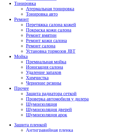
Тонировка
Атермальная тонировка
Тонировка авто
Ремонт
Перетяжка салона кожей
Покраска кожи салона
Ремонт вмятин
Ремонт кожи салона
Ремонт салона
Установка тормозов JBT
Мойка
Премиальная мойка
Ионизация салона
Удаление запахов
Химчистка
Чернение резины
Прочее
Защита радиатора сеткой
Проверка автомобиля у дилера
Шумоизоляция
Шумоизоляция дверей
Шумоизоляция арок
Защита пленкой
Антигравийная пленка