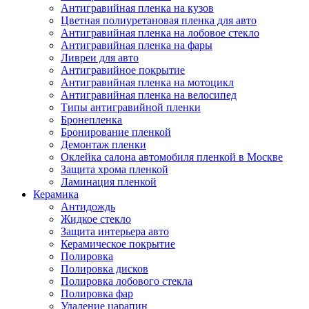
Антигравийная пленка на кузов
Цветная полиуретановая пленка для авто
Антигравийная пленка на лобовое стекло
Антигравийная пленка на фары
Ливреи для авто
Антигравийное покрытие
Антигравийная пленка на мотоцикл
Антигравийная пленка на велосипед
Типы антигравийной пленки
Бронепленка
Бронирование пленкой
Демонтаж пленки
Оклейка салона автомобиля пленкой в Москве
Защита хрома пленкой
Ламинация пленкой
Керамика
Антидождь
Жидкое стекло
Защита интерьера авто
Керамическое покрытие
Полировка
Полировка дисков
Полировка лобового стекла
Полировка фар
Удаление царапин