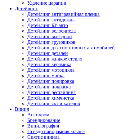
Удаление царапин
Детейлинг
Детейлинг антигравийная пленка
Детейлинг антидождь
Детейлинг БУ авто
Детейлинг велосипеда
Детейлинг выездной
Детейлинг грузовиков
Детейлинг для спортивных автомобилей
Детейлинг деталей
Детейлинг жидкое стекло
Детейлинг керамика
Детейлинг мотоцикла
Детейлинг мойка
Детейлинг полировка
Детейлинг покраска
Детейлинг рестайлинг
Детейлинг химчистка
Детейлинг яхт и катеров
Винил
Антихром
Брендирование
Винилография
Псевдо панорамная крыша
Снятие винила