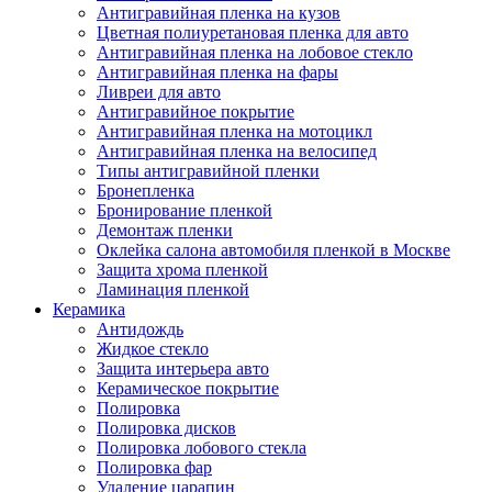
Антигравийная пленка на кузов
Цветная полиуретановая пленка для авто
Антигравийная пленка на лобовое стекло
Антигравийная пленка на фары
Ливреи для авто
Антигравийное покрытие
Антигравийная пленка на мотоцикл
Антигравийная пленка на велосипед
Типы антигравийной пленки
Бронепленка
Бронирование пленкой
Демонтаж пленки
Оклейка салона автомобиля пленкой в Москве
Защита хрома пленкой
Ламинация пленкой
Керамика
Антидождь
Жидкое стекло
Защита интерьера авто
Керамическое покрытие
Полировка
Полировка дисков
Полировка лобового стекла
Полировка фар
Удаление царапин