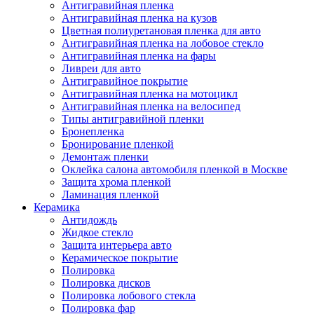
Антигравийная пленка
Антигравийная пленка на кузов
Цветная полиуретановая пленка для авто
Антигравийная пленка на лобовое стекло
Антигравийная пленка на фары
Ливреи для авто
Антигравийное покрытие
Антигравийная пленка на мотоцикл
Антигравийная пленка на велосипед
Типы антигравийной пленки
Бронепленка
Бронирование пленкой
Демонтаж пленки
Оклейка салона автомобиля пленкой в Москве
Защита хрома пленкой
Ламинация пленкой
Керамика
Антидождь
Жидкое стекло
Защита интерьера авто
Керамическое покрытие
Полировка
Полировка дисков
Полировка лобового стекла
Полировка фар