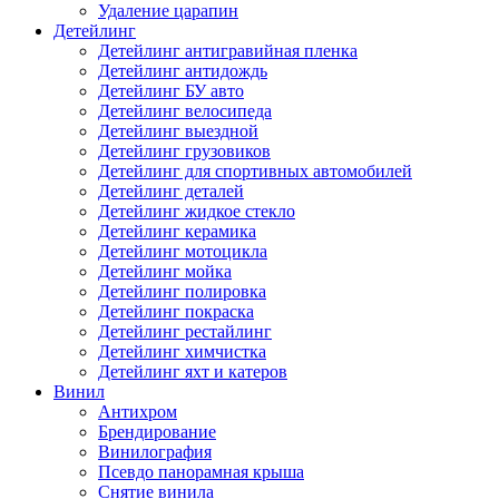
Удаление царапин
Детейлинг
Детейлинг антигравийная пленка
Детейлинг антидождь
Детейлинг БУ авто
Детейлинг велосипеда
Детейлинг выездной
Детейлинг грузовиков
Детейлинг для спортивных автомобилей
Детейлинг деталей
Детейлинг жидкое стекло
Детейлинг керамика
Детейлинг мотоцикла
Детейлинг мойка
Детейлинг полировка
Детейлинг покраска
Детейлинг рестайлинг
Детейлинг химчистка
Детейлинг яхт и катеров
Винил
Антихром
Брендирование
Винилография
Псевдо панорамная крыша
Снятие винила