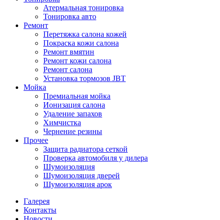
Атермальная тонировка
Тонировка авто
Ремонт
Перетяжка салона кожей
Покраска кожи салона
Ремонт вмятин
Ремонт кожи салона
Ремонт салона
Установка тормозов JBT
Мойка
Премиальная мойка
Ионизация салона
Удаление запахов
Химчистка
Чернение резины
Прочее
Защита радиатора сеткой
Проверка автомобиля у дилера
Шумоизоляция
Шумоизоляция дверей
Шумоизоляция арок
Галерея
Контакты
Новости