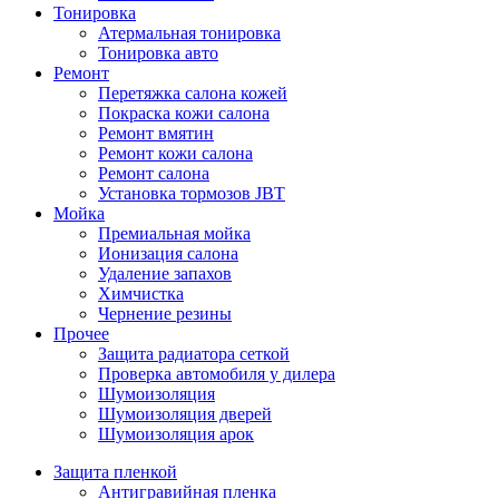
Тонировка
Атермальная тонировка
Тонировка авто
Ремонт
Перетяжка салона кожей
Покраска кожи салона
Ремонт вмятин
Ремонт кожи салона
Ремонт салона
Установка тормозов JBT
Мойка
Премиальная мойка
Ионизация салона
Удаление запахов
Химчистка
Чернение резины
Прочее
Защита радиатора сеткой
Проверка автомобиля у дилера
Шумоизоляция
Шумоизоляция дверей
Шумоизоляция арок
Защита пленкой
Антигравийная пленка