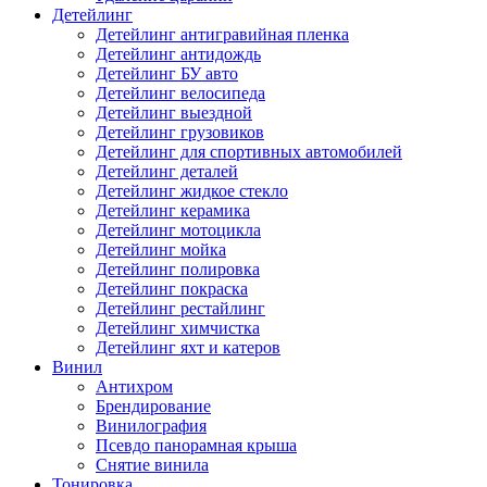
Детейлинг
Детейлинг антигравийная пленка
Детейлинг антидождь
Детейлинг БУ авто
Детейлинг велосипеда
Детейлинг выездной
Детейлинг грузовиков
Детейлинг для спортивных автомобилей
Детейлинг деталей
Детейлинг жидкое стекло
Детейлинг керамика
Детейлинг мотоцикла
Детейлинг мойка
Детейлинг полировка
Детейлинг покраска
Детейлинг рестайлинг
Детейлинг химчистка
Детейлинг яхт и катеров
Винил
Антихром
Брендирование
Винилография
Псевдо панорамная крыша
Снятие винила
Тонировка