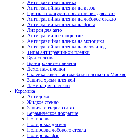
Антигравийная пленка
Антигравийная пленка на кузов
Цветная полиуретановая пленка для авто
Антигравийная пленка на лобовое стекло
Антигравийная пленка на фары
Ливреи для авто
Антигравийное покрытие
Антигравийная пленка на мотоцикл
Антигравийная пленка на велосипед
Типы антигравийной пленки
Бронепленка
Бронирование пленкой
Демонтаж пленки
Оклейка салона автомобиля пленкой в Москве
Защита хрома пленкой
Ламинация пленкой
Керамика
Антидождь
Жидкое стекло
Защита интерьера авто
Керамическое покрытие
Полировка
Полировка дисков
Полировка лобового стекла
Полировка фар