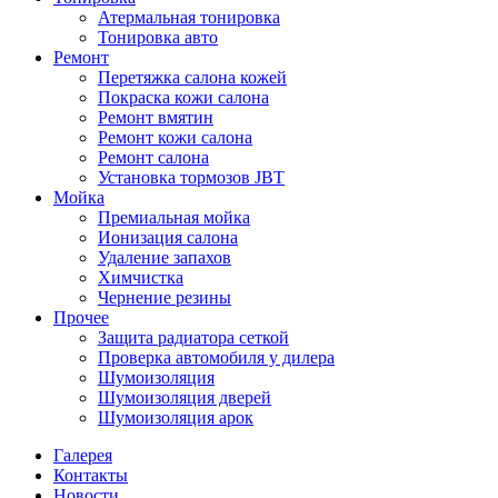
Атермальная тонировка
Тонировка авто
Ремонт
Перетяжка салона кожей
Покраска кожи салона
Ремонт вмятин
Ремонт кожи салона
Ремонт салона
Установка тормозов JBT
Мойка
Премиальная мойка
Ионизация салона
Удаление запахов
Химчистка
Чернение резины
Прочее
Защита радиатора сеткой
Проверка автомобиля у дилера
Шумоизоляция
Шумоизоляция дверей
Шумоизоляция арок
Галерея
Контакты
Новости