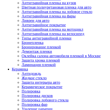
Антигравийная пленка на кузов
Цветная полиуретановая пленка для авто
Антигравийная пленка на лобовое стекло
Антигравийная пленка на фары
Ливреи для авто
Антигравийное покрытие
Антигравийная пленка на мотоцикл
Антигравийная пленка на велосипед
Типы антигравийной пленки
Бронепленка
Бронирование пленкой
Демонтаж пленки
Оклейка салона автомобиля пленкой в Москве
Защита хрома пленкой
Ламинация пленкой
Керамика
Антидождь
Жидкое стекло
Защита интерьера авто
Керамическое покрытие
Полировка
Полировка дисков
Полировка лобового стекла
Полировка фар
Удаление царапин