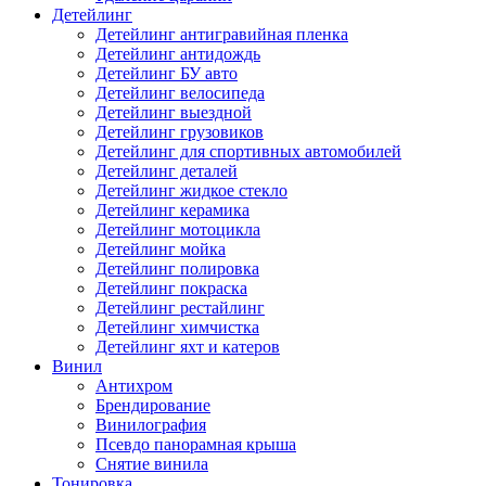
Детейлинг
Детейлинг антигравийная пленка
Детейлинг антидождь
Детейлинг БУ авто
Детейлинг велосипеда
Детейлинг выездной
Детейлинг грузовиков
Детейлинг для спортивных автомобилей
Детейлинг деталей
Детейлинг жидкое стекло
Детейлинг керамика
Детейлинг мотоцикла
Детейлинг мойка
Детейлинг полировка
Детейлинг покраска
Детейлинг рестайлинг
Детейлинг химчистка
Детейлинг яхт и катеров
Винил
Антихром
Брендирование
Винилография
Псевдо панорамная крыша
Снятие винила
Тонировка