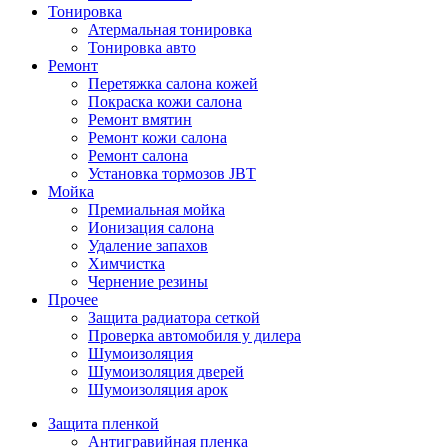
Тонировка
Атермальная тонировка
Тонировка авто
Ремонт
Перетяжка салона кожей
Покраска кожи салона
Ремонт вмятин
Ремонт кожи салона
Ремонт салона
Установка тормозов JBT
Мойка
Премиальная мойка
Ионизация салона
Удаление запахов
Химчистка
Чернение резины
Прочее
Защита радиатора сеткой
Проверка автомобиля у дилера
Шумоизоляция
Шумоизоляция дверей
Шумоизоляция арок
Защита пленкой
Антигравийная пленка