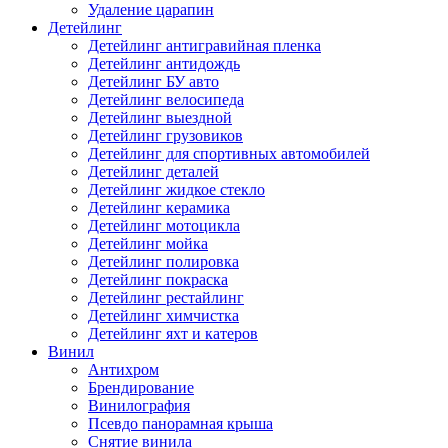
Удаление царапин
Детейлинг
Детейлинг антигравийная пленка
Детейлинг антидождь
Детейлинг БУ авто
Детейлинг велосипеда
Детейлинг выездной
Детейлинг грузовиков
Детейлинг для спортивных автомобилей
Детейлинг деталей
Детейлинг жидкое стекло
Детейлинг керамика
Детейлинг мотоцикла
Детейлинг мойка
Детейлинг полировка
Детейлинг покраска
Детейлинг рестайлинг
Детейлинг химчистка
Детейлинг яхт и катеров
Винил
Антихром
Брендирование
Винилография
Псевдо панорамная крыша
Снятие винила