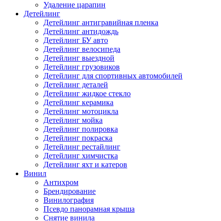
Удаление царапин
Детейлинг
Детейлинг антигравийная пленка
Детейлинг антидождь
Детейлинг БУ авто
Детейлинг велосипеда
Детейлинг выездной
Детейлинг грузовиков
Детейлинг для спортивных автомобилей
Детейлинг деталей
Детейлинг жидкое стекло
Детейлинг керамика
Детейлинг мотоцикла
Детейлинг мойка
Детейлинг полировка
Детейлинг покраска
Детейлинг рестайлинг
Детейлинг химчистка
Детейлинг яхт и катеров
Винил
Антихром
Брендирование
Винилография
Псевдо панорамная крыша
Снятие винила