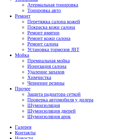
Атермальная тонировка
Тонировка авто
Ремонт
Перетяжка салона кожей
Покраска кожи салона
Ремонт вмятин
Ремонт кожи салона
Ремонт салона
Установка тормозов JBT
Мойка
Премиальная мойка
Ионизация салона
Удаление запахов
Химчистка
Чернение резины
Прочее
Защита радиатора сеткой
Проверка автомобиля у дилера
Шумоизоляция
Шумоизоляция дверей
Шумоизоляция арок
Галерея
Контакты
Новости