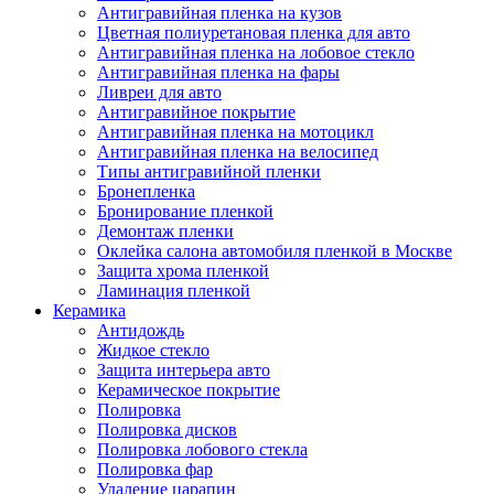
Антигравийная пленка на кузов
Цветная полиуретановая пленка для авто
Антигравийная пленка на лобовое стекло
Антигравийная пленка на фары
Ливреи для авто
Антигравийное покрытие
Антигравийная пленка на мотоцикл
Антигравийная пленка на велосипед
Типы антигравийной пленки
Бронепленка
Бронирование пленкой
Демонтаж пленки
Оклейка салона автомобиля пленкой в Москве
Защита хрома пленкой
Ламинация пленкой
Керамика
Антидождь
Жидкое стекло
Защита интерьера авто
Керамическое покрытие
Полировка
Полировка дисков
Полировка лобового стекла
Полировка фар
Удаление царапин