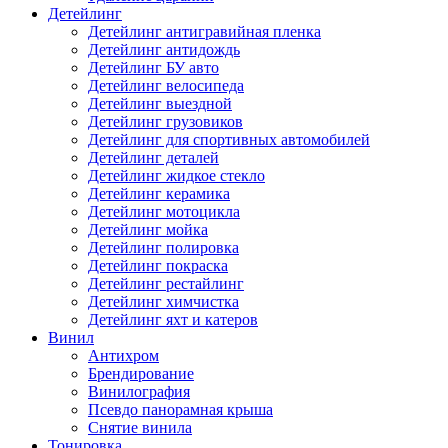
Детейлинг
Детейлинг антигравийная пленка
Детейлинг антидождь
Детейлинг БУ авто
Детейлинг велосипеда
Детейлинг выездной
Детейлинг грузовиков
Детейлинг для спортивных автомобилей
Детейлинг деталей
Детейлинг жидкое стекло
Детейлинг керамика
Детейлинг мотоцикла
Детейлинг мойка
Детейлинг полировка
Детейлинг покраска
Детейлинг рестайлинг
Детейлинг химчистка
Детейлинг яхт и катеров
Винил
Антихром
Брендирование
Винилография
Псевдо панорамная крыша
Снятие винила
Тонировка