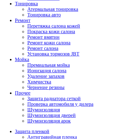
Тонировка
Атермальная тонировка
Тонировка авто
Ремонт
Перетяжка салона кожей
Покраска кожи салона
Ремонт вмятин
Ремонт кожи салона
Ремонт салона
Установка тормозов JBT
Мойка
Премиальная мойка
Ионизация салона
Удаление запахов
Химчистка
Чернение резины
Прочее
Защита радиатора сеткой
Проверка автомобиля у дилера
Шумоизоляция
Шумоизоляция дверей
Шумоизоляция арок
Защита пленкой
Антигравийная пленка