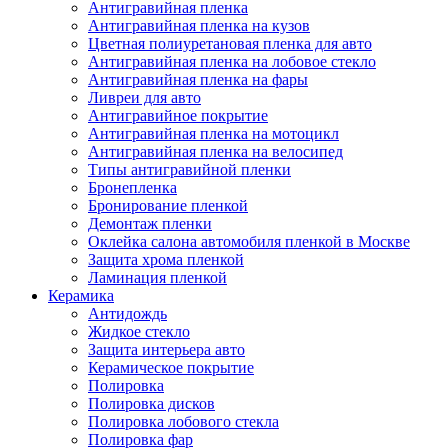
Антигравийная пленка
Антигравийная пленка на кузов
Цветная полиуретановая пленка для авто
Антигравийная пленка на лобовое стекло
Антигравийная пленка на фары
Ливреи для авто
Антигравийное покрытие
Антигравийная пленка на мотоцикл
Антигравийная пленка на велосипед
Типы антигравийной пленки
Бронепленка
Бронирование пленкой
Демонтаж пленки
Оклейка салона автомобиля пленкой в Москве
Защита хрома пленкой
Ламинация пленкой
Керамика
Антидождь
Жидкое стекло
Защита интерьера авто
Керамическое покрытие
Полировка
Полировка дисков
Полировка лобового стекла
Полировка фар