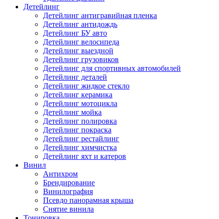
Детейлинг
Детейлинг антигравийная пленка
Детейлинг антидождь
Детейлинг БУ авто
Детейлинг велосипеда
Детейлинг выездной
Детейлинг грузовиков
Детейлинг для спортивных автомобилей
Детейлинг деталей
Детейлинг жидкое стекло
Детейлинг керамика
Детейлинг мотоцикла
Детейлинг мойка
Детейлинг полировка
Детейлинг покраска
Детейлинг рестайлинг
Детейлинг химчистка
Детейлинг яхт и катеров
Винил
Антихром
Брендирование
Винилография
Псевдо панорамная крыша
Снятие винила
Тонировка