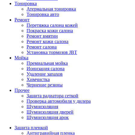
Тонировка
Атермальная тонировка
Тонировка авто
Ремонт
Перетяжка салона кожей
Покраска кожи салона
Ремонт вмятин
Ремонт кожи салона
Ремонт салона
Установка тормозов JBT
Мойка
Премиальная мойка
Ионизация салона
Удаление запахов
Химчистка
Чернение резины
Прочее
Защита радиатора сеткой
Проверка автомобиля у дилера
Шумоизоляция
Шумоизоляция дверей
Шумоизоляция арок
Защита пленкой
Антигравийная пленка