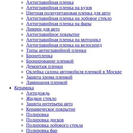
Антигравийная пленка
Антигравийная пленка на кузов
Цветная полиуретановая пленка для авто
Антигравийная пленка на лобовое стекло
Антигравийная пленка на фары
Ливреи для авто
Антигравийное покрытие
Антигравийная пленка на мотоцикл
Антигравийная пленка на велосипед
Типы антигравийной пленки
Бронепленка
Бронирование пленкой
Демонтаж пленки
Оклейка салона автомобиля пленкой в Москве
Защита хрома пленкой
Ламинация пленкой
Керамика
Антидождь
Жидкое стекло
Защита интерьера авто
Керамическое покрытие
Полировка
Полировка дисков
Полировка лобового стекла
Полировка фар