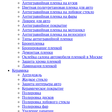
Антигравийная пленка на кузов
Цветная полиуретановая пленка для авто
Антигравийная пленка на лобовое стекло
Антигравийная пленка на фары
Ливреи для авто
Антигравийное покрытие
Антигравийная пленка на мотоцикл
Антигравийная пленка на велосипед
Типы антигравийной пленки
Бронепленка
Бронирование пленкой
Демонтаж пленки
Оклейка салона автомобиля пленкой в Москве
Защита хрома пленкой
Ламинация пленкой
Керамика
Антидождь
Жидкое стекло
Защита интерьера авто
Керамическое покрытие
Полировка
Полировка дисков
Полировка лобового стекла
Полировка фар
Удаление царапин