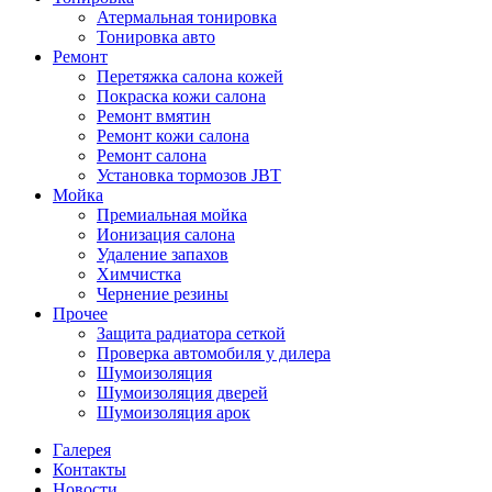
Атермальная тонировка
Тонировка авто
Ремонт
Перетяжка салона кожей
Покраска кожи салона
Ремонт вмятин
Ремонт кожи салона
Ремонт салона
Установка тормозов JBT
Мойка
Премиальная мойка
Ионизация салона
Удаление запахов
Химчистка
Чернение резины
Прочее
Защита радиатора сеткой
Проверка автомобиля у дилера
Шумоизоляция
Шумоизоляция дверей
Шумоизоляция арок
Галерея
Контакты
Новости