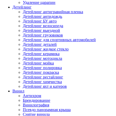
Удаление царапин
Детейлинг
Детейлинг антигравийная пленка
Детейлинг антидождь
Детейлинг БУ авто
Детейлинг велосипеда
Детейлинг выездной
Детейлинг грузовиков
Детейлинг для спортивных автомобилей
Детейлинг деталей
Детейлинг жидкое стекло
Детейлинг керамика
Детейлинг мотоцикла
Детейлинг мойка
Детейлинг полировка
Детейлинг покраска
Детейлинг рестайлинг
Детейлинг химчистка
Детейлинг яхт и катеров
Винил
Антихром
Брендирование
Винилография
Псевдо панорамная крыша
Снятие винила