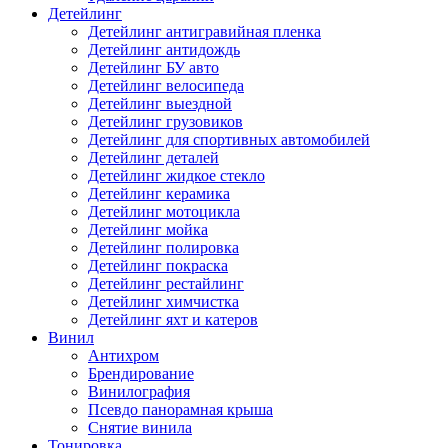
Детейлинг
Детейлинг антигравийная пленка
Детейлинг антидождь
Детейлинг БУ авто
Детейлинг велосипеда
Детейлинг выездной
Детейлинг грузовиков
Детейлинг для спортивных автомобилей
Детейлинг деталей
Детейлинг жидкое стекло
Детейлинг керамика
Детейлинг мотоцикла
Детейлинг мойка
Детейлинг полировка
Детейлинг покраска
Детейлинг рестайлинг
Детейлинг химчистка
Детейлинг яхт и катеров
Винил
Антихром
Брендирование
Винилография
Псевдо панорамная крыша
Снятие винила
Тонировка