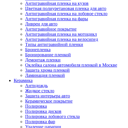
Антигравийная пленка на кузов
Цветная полиуретановая пленка для авто
Антигравийная пленка на лобовое стекло
Антигравийная пленка на фары
Ливреи для авто
Антигравийное покрытие
Антигравийная пленка на мотоцикл
Антигравийная пленка на велосипед
Типы антигравийной пленки
Бронепленка
Бронирование пленкой
Демонтаж пленки
Оклейка салона автомобиля пленкой в Москве
Защита хрома пленкой
Ламинация пленкой
Керамика
Антидождь
Жидкое стекло
Защита интерьера авто
Керамическое покрытие
Полировка
Полировка дисков
Полировка лобового стекла
Полировка фар
Удаление царапин