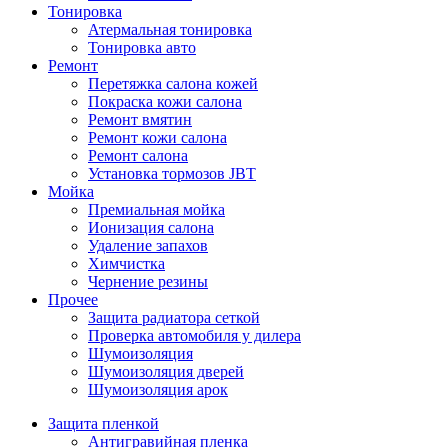
Тонировка
Атермальная тонировка
Тонировка авто
Ремонт
Перетяжка салона кожей
Покраска кожи салона
Ремонт вмятин
Ремонт кожи салона
Ремонт салона
Установка тормозов JBT
Мойка
Премиальная мойка
Ионизация салона
Удаление запахов
Химчистка
Чернение резины
Прочее
Защита радиатора сеткой
Проверка автомобиля у дилера
Шумоизоляция
Шумоизоляция дверей
Шумоизоляция арок
Защита пленкой
Антигравийная пленка