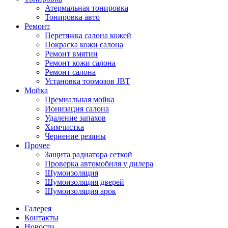
Атермальная тонировка
Тонировка авто
Ремонт
Перетяжка салона кожей
Покраска кожи салона
Ремонт вмятин
Ремонт кожи салона
Ремонт салона
Установка тормозов JBT
Мойка
Премиальная мойка
Ионизация салона
Удаление запахов
Химчистка
Чернение резины
Прочее
Защита радиатора сеткой
Проверка автомобиля у дилера
Шумоизоляция
Шумоизоляция дверей
Шумоизоляция арок
Галерея
Контакты
Новости