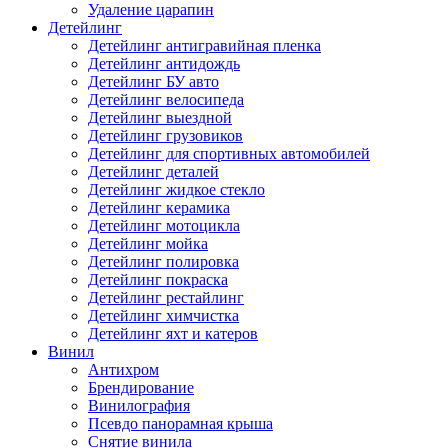
Удаление царапин
Детейлинг
Детейлинг антигравийная пленка
Детейлинг антидождь
Детейлинг БУ авто
Детейлинг велосипеда
Детейлинг выездной
Детейлинг грузовиков
Детейлинг для спортивных автомобилей
Детейлинг деталей
Детейлинг жидкое стекло
Детейлинг керамика
Детейлинг мотоцикла
Детейлинг мойка
Детейлинг полировка
Детейлинг покраска
Детейлинг рестайлинг
Детейлинг химчистка
Детейлинг яхт и катеров
Винил
Антихром
Брендирование
Винилография
Псевдо панорамная крыша
Снятие винила