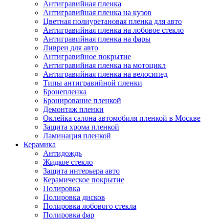
Антигравийная пленка
Антигравийная пленка на кузов
Цветная полиуретановая пленка для авто
Антигравийная пленка на лобовое стекло
Антигравийная пленка на фары
Ливреи для авто
Антигравийное покрытие
Антигравийная пленка на мотоцикл
Антигравийная пленка на велосипед
Типы антигравийной пленки
Бронепленка
Бронирование пленкой
Демонтаж пленки
Оклейка салона автомобиля пленкой в Москве
Защита хрома пленкой
Ламинация пленкой
Керамика
Антидождь
Жидкое стекло
Защита интерьера авто
Керамическое покрытие
Полировка
Полировка дисков
Полировка лобового стекла
Полировка фар