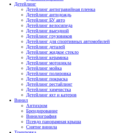
Детейлинг
Детейлинг антигравийная пленка
Детейлинг антидождь
Детейлинг БУ авто
Детейлинг велосипеда
Детейлинг выездной
Детейлинг грузовиков
Детейлинг для спортивных автомобилей
Детейлинг деталей
Детейлинг жидкое стекло
Детейлинг керамика
Детейлинг мотоцикла
Детейлинг мойка
Детейлинг полировка
Детейлинг покраска
Детейлинг рестайлинг
Детейлинг химчистка
Детейлинг яхт и катеров
Винил
Антихром
Брендирование
Винилография
Псевдо панорамная крыша
Снятие винила
Тонировка