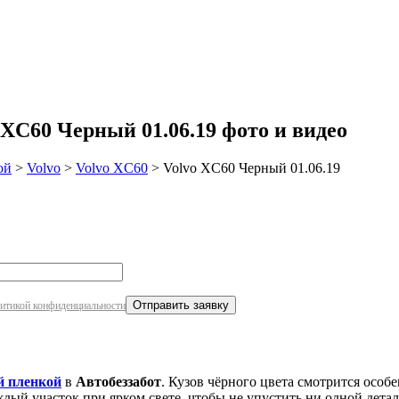
робнее
XC60 Черный 01.06.19 фото и видео
ой
>
Volvo
>
Volvo XC60
>
Volvo XC60 Черный 01.06.19
итикой конфиденциальности
й пленкой
в
Автобеззабот
. Кузов чёрного цвета смотрится осо
ый участок при ярком свете, чтобы не упустить ни одной детал