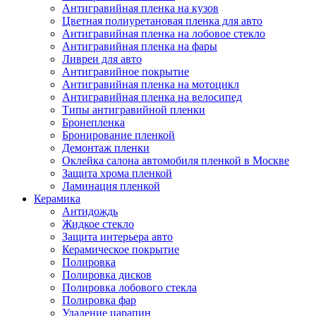
Антигравийная пленка на кузов
Цветная полиуретановая пленка для авто
Антигравийная пленка на лобовое стекло
Антигравийная пленка на фары
Ливреи для авто
Антигравийное покрытие
Антигравийная пленка на мотоцикл
Антигравийная пленка на велосипед
Типы антигравийной пленки
Бронепленка
Бронирование пленкой
Демонтаж пленки
Оклейка салона автомобиля пленкой в Москве
Защита хрома пленкой
Ламинация пленкой
Керамика
Антидождь
Жидкое стекло
Защита интерьера авто
Керамическое покрытие
Полировка
Полировка дисков
Полировка лобового стекла
Полировка фар
Удаление царапин