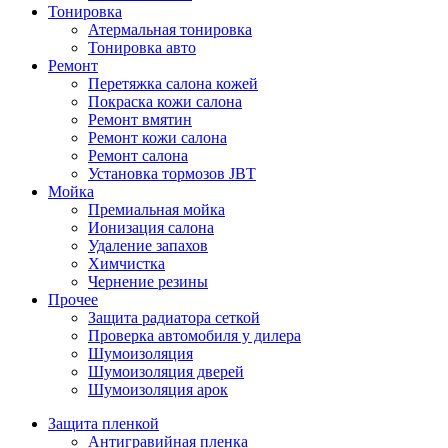
Тонировка
Атермальная тонировка
Тонировка авто
Ремонт
Перетяжка салона кожей
Покраска кожи салона
Ремонт вмятин
Ремонт кожи салона
Ремонт салона
Установка тормозов JBT
Мойка
Премиальная мойка
Ионизация салона
Удаление запахов
Химчистка
Чернение резины
Прочее
Защита радиатора сеткой
Проверка автомобиля у дилера
Шумоизоляция
Шумоизоляция дверей
Шумоизоляция арок
Защита пленкой
Антигравийная пленка