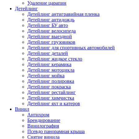
Удаление царапин
Детейлинг
Детейлинг антигравийная пленка
Детейлинг антидождь
Детейлинг БУ авто
Детейлинг велосипеда
Детейлинг выездной
Детейлинг грузовиков
Детейлинг для спортивных автомобилей
Детейлинг деталей
Детейлинг жидкое стекло
Детейлинг керамика
Детейлинг мотоцикла
Детейлинг мойка
Детейлинг полировка
Детейлинг покраска
Детейлинг рестайлинг
Детейлинг химчистка
Детейлинг яхт и катеров
Винил
Антихром
Брендирование
Винилография
Псевдо панорамная крыша
Снятие винила