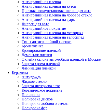
Антигравийная пленка
Антигравийная пленка на кузов
Цветная полиуретановая пленка для авто
Антигравийная пленка на лобовое стекло
Антигравийная пленка на фары
Ливреи для авто
Антигравийное покрытие
Антигравийная пленка на мотоцикл
Антигравийная пленка на велосипед
Типы антигравийной пленки
Бронепленка
Бронирование пленкой
Демонтаж пленки
Оклейка салона автомобиля пленкой в Москве
Защита хрома пленкой
Ламинация пленкой
Керамика
Антидождь
Жидкое стекло
Защита интерьера авто
Керамическое покрытие
Полировка
Полировка дисков
Полировка лобового стекла
Полировка фар