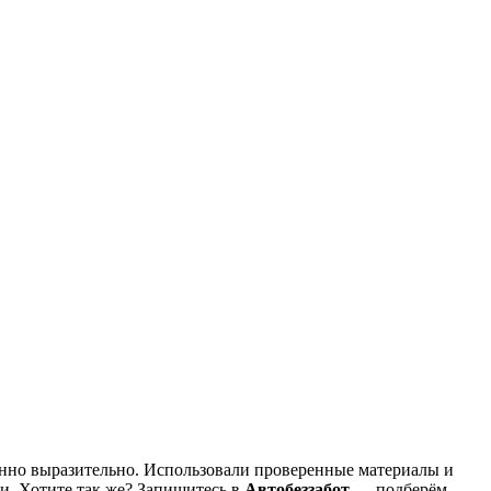
бенно выразительно. Использовали проверенные материалы и
и. Хотите так же? Запишитесь в
Автобеззабот
— подберём