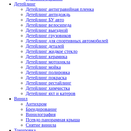
Детейлинг
Детейлинг антигравийная пленка
Детейлинг антидождь
Детейлинг БУ авто
Детейлинг велосипеда
Детейлинг выездной
Детейлинг грузовиков
Детейлинг для спортивных автомобилей
Детейлинг деталей
Детейлинг жидкое стекло
Детейлинг керамика
Детейлинг мотоцикла
Детейлинг мойка
Детейлинг полировка
Детейлинг покраска
Детейлинг рестайлинг
Детейлинг химчистка
Детейлинг яхт и катеров
Винил
Антихром
Брендирование
Винилография
Псевдо панорамная крыша
Снятие винила
Тонировка