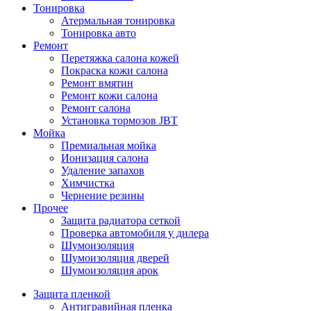
Тонировка
Атермальная тонировка
Тонировка авто
Ремонт
Перетяжка салона кожей
Покраска кожи салона
Ремонт вмятин
Ремонт кожи салона
Ремонт салона
Установка тормозов JBT
Мойка
Премиальная мойка
Ионизация салона
Удаление запахов
Химчистка
Чернение резины
Прочее
Защита радиатора сеткой
Проверка автомобиля у дилера
Шумоизоляция
Шумоизоляция дверей
Шумоизоляция арок
Защита пленкой
Антигравийная пленка