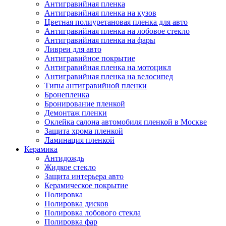
Антигравийная пленка
Антигравийная пленка на кузов
Цветная полиуретановая пленка для авто
Антигравийная пленка на лобовое стекло
Антигравийная пленка на фары
Ливреи для авто
Антигравийное покрытие
Антигравийная пленка на мотоцикл
Антигравийная пленка на велосипед
Типы антигравийной пленки
Бронепленка
Бронирование пленкой
Демонтаж пленки
Оклейка салона автомобиля пленкой в Москве
Защита хрома пленкой
Ламинация пленкой
Керамика
Антидождь
Жидкое стекло
Защита интерьера авто
Керамическое покрытие
Полировка
Полировка дисков
Полировка лобового стекла
Полировка фар