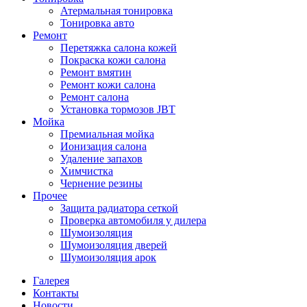
Атермальная тонировка
Тонировка авто
Ремонт
Перетяжка салона кожей
Покраска кожи салона
Ремонт вмятин
Ремонт кожи салона
Ремонт салона
Установка тормозов JBT
Мойка
Премиальная мойка
Ионизация салона
Удаление запахов
Химчистка
Чернение резины
Прочее
Защита радиатора сеткой
Проверка автомобиля у дилера
Шумоизоляция
Шумоизоляция дверей
Шумоизоляция арок
Галерея
Контакты
Новости