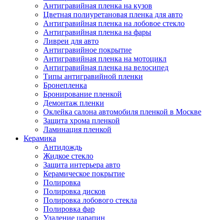
Антигравийная пленка на кузов
Цветная полиуретановая пленка для авто
Антигравийная пленка на лобовое стекло
Антигравийная пленка на фары
Ливреи для авто
Антигравийное покрытие
Антигравийная пленка на мотоцикл
Антигравийная пленка на велосипед
Типы антигравийной пленки
Бронепленка
Бронирование пленкой
Демонтаж пленки
Оклейка салона автомобиля пленкой в Москве
Защита хрома пленкой
Ламинация пленкой
Керамика
Антидождь
Жидкое стекло
Защита интерьера авто
Керамическое покрытие
Полировка
Полировка дисков
Полировка лобового стекла
Полировка фар
Удаление царапин