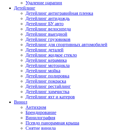
Удаление царапин
Детейлинг
Детейлинг антигравийная пленка
Детейлинг антидождь
Детейлинг БУ авто
Детейлинг велосипеда
Детейлинг выездной
Детейлинг грузовиков
Детейлинг для спортивных автомобилей
Детейлинг деталей
Детейлинг жидкое стекло
Детейлинг керамика
Детейлинг мотоцикла
Детейлинг мойка
Детейлинг полировка
Детейлинг покраска
Детейлинг рестайлинг
Детейлинг химчистка
Детейлинг яхт и катеров
Винил
Антихром
Брендирование
Винилография
Псевдо панорамная крыша
Снятие винила