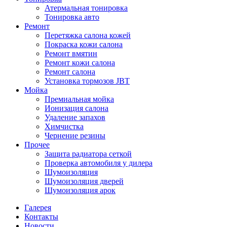
Атермальная тонировка
Тонировка авто
Ремонт
Перетяжка салона кожей
Покраска кожи салона
Ремонт вмятин
Ремонт кожи салона
Ремонт салона
Установка тормозов JBT
Мойка
Премиальная мойка
Ионизация салона
Удаление запахов
Химчистка
Чернение резины
Прочее
Защита радиатора сеткой
Проверка автомобиля у дилера
Шумоизоляция
Шумоизоляция дверей
Шумоизоляция арок
Галерея
Контакты
Новости