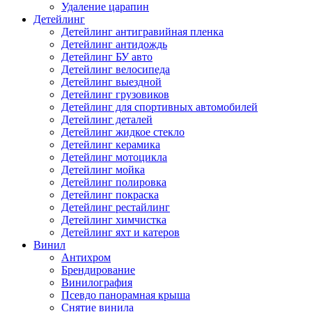
Удаление царапин
Детейлинг
Детейлинг антигравийная пленка
Детейлинг антидождь
Детейлинг БУ авто
Детейлинг велосипеда
Детейлинг выездной
Детейлинг грузовиков
Детейлинг для спортивных автомобилей
Детейлинг деталей
Детейлинг жидкое стекло
Детейлинг керамика
Детейлинг мотоцикла
Детейлинг мойка
Детейлинг полировка
Детейлинг покраска
Детейлинг рестайлинг
Детейлинг химчистка
Детейлинг яхт и катеров
Винил
Антихром
Брендирование
Винилография
Псевдо панорамная крыша
Снятие винила