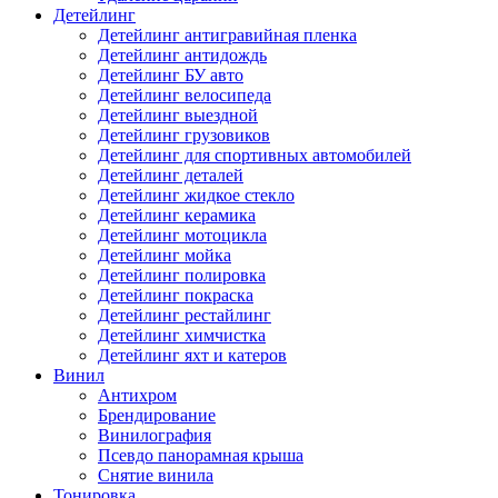
Детейлинг
Детейлинг антигравийная пленка
Детейлинг антидождь
Детейлинг БУ авто
Детейлинг велосипеда
Детейлинг выездной
Детейлинг грузовиков
Детейлинг для спортивных автомобилей
Детейлинг деталей
Детейлинг жидкое стекло
Детейлинг керамика
Детейлинг мотоцикла
Детейлинг мойка
Детейлинг полировка
Детейлинг покраска
Детейлинг рестайлинг
Детейлинг химчистка
Детейлинг яхт и катеров
Винил
Антихром
Брендирование
Винилография
Псевдо панорамная крыша
Снятие винила
Тонировка