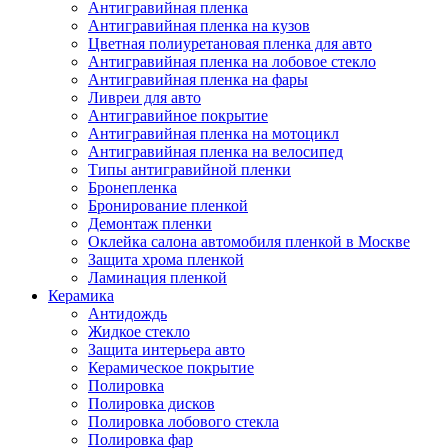
Антигравийная пленка
Антигравийная пленка на кузов
Цветная полиуретановая пленка для авто
Антигравийная пленка на лобовое стекло
Антигравийная пленка на фары
Ливреи для авто
Антигравийное покрытие
Антигравийная пленка на мотоцикл
Антигравийная пленка на велосипед
Типы антигравийной пленки
Бронепленка
Бронирование пленкой
Демонтаж пленки
Оклейка салона автомобиля пленкой в Москве
Защита хрома пленкой
Ламинация пленкой
Керамика
Антидождь
Жидкое стекло
Защита интерьера авто
Керамическое покрытие
Полировка
Полировка дисков
Полировка лобового стекла
Полировка фар