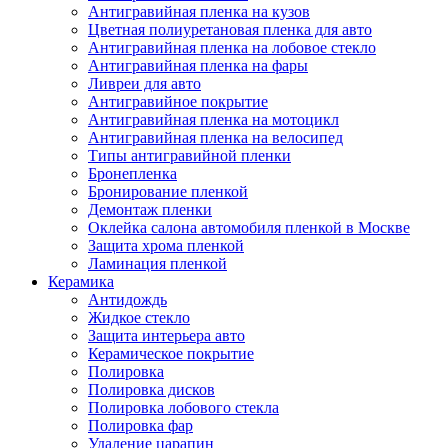
Антигравийная пленка на кузов
Цветная полиуретановая пленка для авто
Антигравийная пленка на лобовое стекло
Антигравийная пленка на фары
Ливреи для авто
Антигравийное покрытие
Антигравийная пленка на мотоцикл
Антигравийная пленка на велосипед
Типы антигравийной пленки
Бронепленка
Бронирование пленкой
Демонтаж пленки
Оклейка салона автомобиля пленкой в Москве
Защита хрома пленкой
Ламинация пленкой
Керамика
Антидождь
Жидкое стекло
Защита интерьера авто
Керамическое покрытие
Полировка
Полировка дисков
Полировка лобового стекла
Полировка фар
Удаление царапин