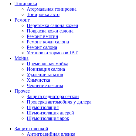
Тонировка
Атермальная тонировка
Тонировка авто
Ремонт
Перетяжка салона кожей
Покраска кожи салона
Ремонт вмятин
Ремонт кожи салона
Ремонт салона
Установка тормозов JBT
Мойка
Премиальная мойка
Ионизация салона
Удаление запахов
Химчистка
Чернение резины
Прочее
Защита радиатора сеткой
Проверка автомобиля у дилера
Шумоизоляция
Шумоизоляция дверей
Шумоизоляция арок
Защита пленкой
Антигравийная пленка