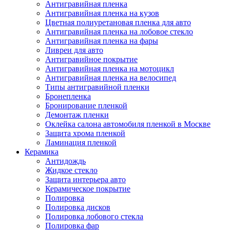
Антигравийная пленка
Антигравийная пленка на кузов
Цветная полиуретановая пленка для авто
Антигравийная пленка на лобовое стекло
Антигравийная пленка на фары
Ливреи для авто
Антигравийное покрытие
Антигравийная пленка на мотоцикл
Антигравийная пленка на велосипед
Типы антигравийной пленки
Бронепленка
Бронирование пленкой
Демонтаж пленки
Оклейка салона автомобиля пленкой в Москве
Защита хрома пленкой
Ламинация пленкой
Керамика
Антидождь
Жидкое стекло
Защита интерьера авто
Керамическое покрытие
Полировка
Полировка дисков
Полировка лобового стекла
Полировка фар