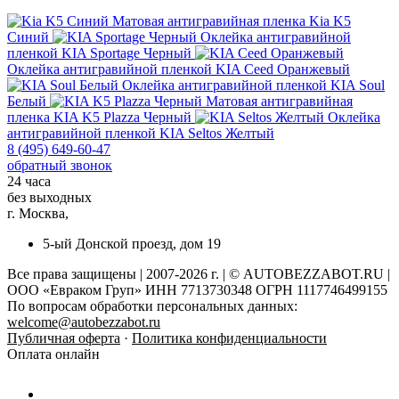
Матовая антигравийная пленка
Kia K5
Синий
Оклейка антигравийной
пленкой
KIA Sportage Черный
Оклейка антигравийной пленкой
KIA Ceed Оранжевый
Оклейка антигравийной пленкой
KIA Soul
Белый
Матовая антигравийная
пленка
KIA K5 Plazza Черный
Оклейка
антигравийной пленкой
KIA Seltos Желтый
8 (495) 649-60-47
обратный звонок
24 часа
без выходных
г. Москва,
5-ый Донской проезд, дом 19
Все права защищены | 2007-2026 г. | © AUTOBEZZABOT.RU |
ООО «Евраком Груп» ИНН 7713730348 ОГРН 1117746499155
По вопросам обработки персональных данных:
welcome@autobezzabot.ru
Публичная оферта
·
Политика конфиденциальности
Оплата онлайн