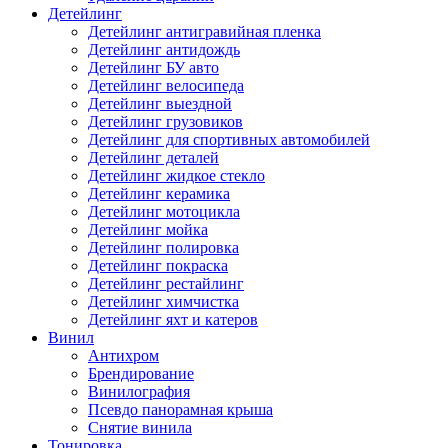
Детейлинг
Детейлинг антигравийная пленка
Детейлинг антидождь
Детейлинг БУ авто
Детейлинг велосипеда
Детейлинг выездной
Детейлинг грузовиков
Детейлинг для спортивных автомобилей
Детейлинг деталей
Детейлинг жидкое стекло
Детейлинг керамика
Детейлинг мотоцикла
Детейлинг мойка
Детейлинг полировка
Детейлинг покраска
Детейлинг рестайлинг
Детейлинг химчистка
Детейлинг яхт и катеров
Винил
Антихром
Брендирование
Винилография
Псевдо панорамная крыша
Снятие винила
Тонировка