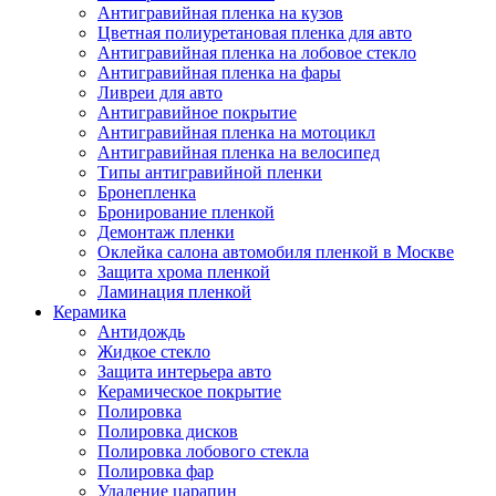
Антигравийная пленка на кузов
Цветная полиуретановая пленка для авто
Антигравийная пленка на лобовое стекло
Антигравийная пленка на фары
Ливреи для авто
Антигравийное покрытие
Антигравийная пленка на мотоцикл
Антигравийная пленка на велосипед
Типы антигравийной пленки
Бронепленка
Бронирование пленкой
Демонтаж пленки
Оклейка салона автомобиля пленкой в Москве
Защита хрома пленкой
Ламинация пленкой
Керамика
Антидождь
Жидкое стекло
Защита интерьера авто
Керамическое покрытие
Полировка
Полировка дисков
Полировка лобового стекла
Полировка фар
Удаление царапин