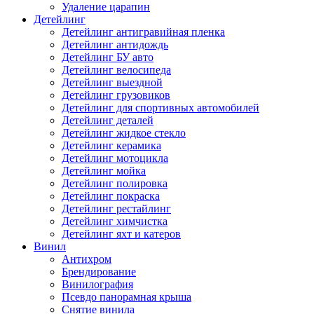
Удаление царапин
Детейлинг
Детейлинг антигравийная пленка
Детейлинг антидождь
Детейлинг БУ авто
Детейлинг велосипеда
Детейлинг выездной
Детейлинг грузовиков
Детейлинг для спортивных автомобилей
Детейлинг деталей
Детейлинг жидкое стекло
Детейлинг керамика
Детейлинг мотоцикла
Детейлинг мойка
Детейлинг полировка
Детейлинг покраска
Детейлинг рестайлинг
Детейлинг химчистка
Детейлинг яхт и катеров
Винил
Антихром
Брендирование
Винилография
Псевдо панорамная крыша
Снятие винила