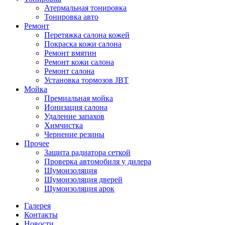
Атермальная тонировка
Тонировка авто
Ремонт
Перетяжка салона кожей
Покраска кожи салона
Ремонт вмятин
Ремонт кожи салона
Ремонт салона
Установка тормозов JBT
Мойка
Премиальная мойка
Ионизация салона
Удаление запахов
Химчистка
Чернение резины
Прочее
Защита радиатора сеткой
Проверка автомобиля у дилера
Шумоизоляция
Шумоизоляция дверей
Шумоизоляция арок
Галерея
Контакты
Новости