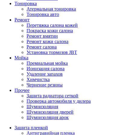
Тонировка
Атермальная тонировка
Тонировка авто
Ремонт
Перетяжка салона кожей
Покраска кожи салона
Ремонт вмятин
Ремонт кожи салона
Ремонт салона
Установка тормозов JBT
Мойка
Премиальная мойка
Ионизация салона
Удаление запахов
Химчистка
Чернение резины
Прочее
Защита радиатора сеткой
Проверка автомобиля у дилера
Шумоизоляция
Шумоизоляция дверей
Шумоизоляция арок
Защита пленкой
Антигравийная пленка