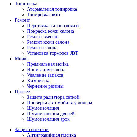
Тонировка
Атермальная тонировка
Тонировка авто
Ремонт
Перетяжка салона кожей
Покраска кожи салона
Ремонт вмятин
Ремонт кожи салона
Ремонт салона
Установка тормозов JBT
Мойка
Премиальная мойка
Ионизация салона
Удаление запахов
Химчистка
Чернение резины
Прочее
Защита радиатора сеткой
Проверка автомобиля у дилера
Шумоизоляция
Шумоизоляция дверей
Шумоизоляция арок
Защита пленкой
Антигравийная пленка