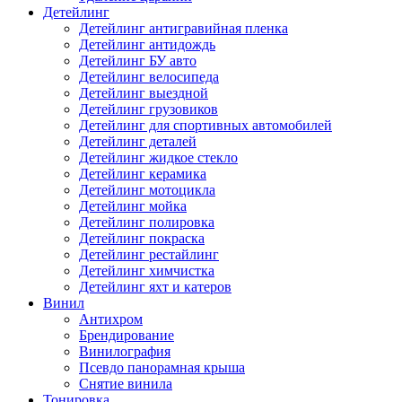
Детейлинг
Детейлинг антигравийная пленка
Детейлинг антидождь
Детейлинг БУ авто
Детейлинг велосипеда
Детейлинг выездной
Детейлинг грузовиков
Детейлинг для спортивных автомобилей
Детейлинг деталей
Детейлинг жидкое стекло
Детейлинг керамика
Детейлинг мотоцикла
Детейлинг мойка
Детейлинг полировка
Детейлинг покраска
Детейлинг рестайлинг
Детейлинг химчистка
Детейлинг яхт и катеров
Винил
Антихром
Брендирование
Винилография
Псевдо панорамная крыша
Снятие винила
Тонировка