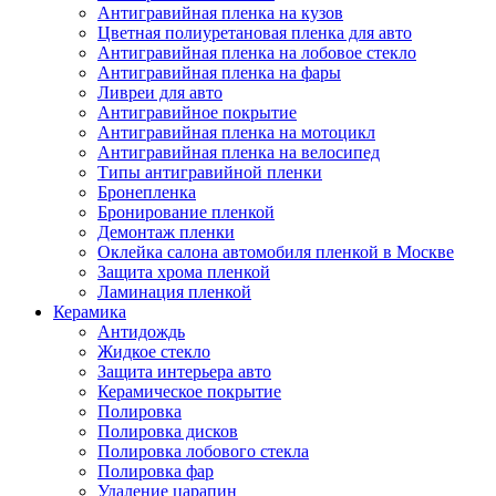
Антигравийная пленка на кузов
Цветная полиуретановая пленка для авто
Антигравийная пленка на лобовое стекло
Антигравийная пленка на фары
Ливреи для авто
Антигравийное покрытие
Антигравийная пленка на мотоцикл
Антигравийная пленка на велосипед
Типы антигравийной пленки
Бронепленка
Бронирование пленкой
Демонтаж пленки
Оклейка салона автомобиля пленкой в Москве
Защита хрома пленкой
Ламинация пленкой
Керамика
Антидождь
Жидкое стекло
Защита интерьера авто
Керамическое покрытие
Полировка
Полировка дисков
Полировка лобового стекла
Полировка фар
Удаление царапин