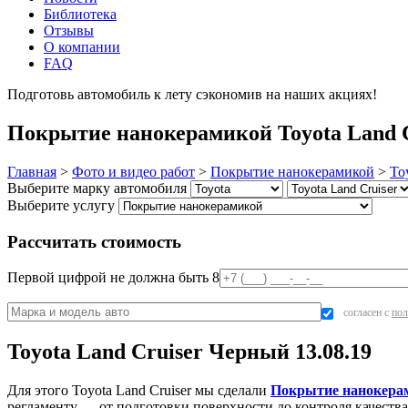
Библиотека
Отзывы
О компании
FAQ
Подготовь автомобиль к лету сэкономив на наших акциях!
под
Покрытие нанокерамикой Toyota Land Cr
Главная
>
Фото и видео работ
>
Покрытие нанокерамикой
>
To
Выберите марку автомобиля
Выберите услугу
Рассчитать стоимость
Первой цифрой не должна быть 8
согласен с
пол
Toyota Land Cruiser Черный 13.08.19
Для этого Toyota Land Cruiser мы сделали
Покрытие нанокера
регламенту — от подготовки поверхности до контроля качества