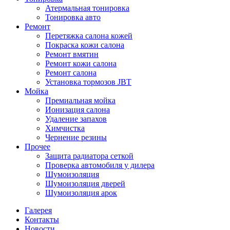
Атермальная тонировка
Тонировка авто
Ремонт
Перетяжка салона кожей
Покраска кожи салона
Ремонт вмятин
Ремонт кожи салона
Ремонт салона
Установка тормозов JBT
Мойка
Премиальная мойка
Ионизация салона
Удаление запахов
Химчистка
Чернение резины
Прочее
Защита радиатора сеткой
Проверка автомобиля у дилера
Шумоизоляция
Шумоизоляция дверей
Шумоизоляция арок
Галерея
Контакты
Новости