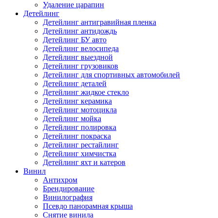
Удаление царапин
Детейлинг
Детейлинг антигравийная пленка
Детейлинг антидождь
Детейлинг БУ авто
Детейлинг велосипеда
Детейлинг выездной
Детейлинг грузовиков
Детейлинг для спортивных автомобилей
Детейлинг деталей
Детейлинг жидкое стекло
Детейлинг керамика
Детейлинг мотоцикла
Детейлинг мойка
Детейлинг полировка
Детейлинг покраска
Детейлинг рестайлинг
Детейлинг химчистка
Детейлинг яхт и катеров
Винил
Антихром
Брендирование
Винилография
Псевдо панорамная крыша
Снятие винила