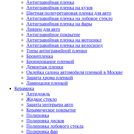
Антигравийная пленка
Антигравийная пленка на кузов
Цветная полиуретановая пленка для авто
Антигравийная пленка на лобовое стекло
Антигравийная пленка на фары
Ливреи для авто
Антигравийное покрытие
Антигравийная пленка на мотоцикл
Антигравийная пленка на велосипед
Типы антигравийной пленки
Бронепленка
Бронирование пленкой
Демонтаж пленки
Оклейка салона автомобиля пленкой в Москве
Защита хрома пленкой
Ламинация пленкой
Керамика
Антидождь
Жидкое стекло
Защита интерьера авто
Керамическое покрытие
Полировка
Полировка дисков
Полировка лобового стекла
Полировка фар