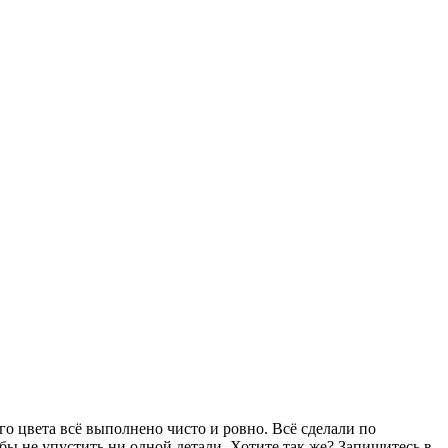
го цвета всё выполнено чисто и ровно. Всё сделали по
бы не упустить ни одной детали. Хотите так же? Запишитесь в