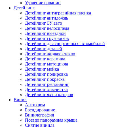
Удаление царапин
Детейлинг
Детейлинг антигравийная пленка
Детейлинг антидождь
Детейлинг БУ авто
Детейлинг велосипеда
Детейлинг выездной
Детейлинг грузовиков
Детейлинг для спортивных автомобилей
Детейлинг деталей
Детейлинг жидкое стекло
Детейлинг керамика
Детейлинг мотоцикла
Детейлинг мойка
Детейлинг полировка
Детейлинг покраска
Детейлинг рестайлинг
Детейлинг химчистка
Детейлинг яхт и катеров
Винил
Антихром
Брендирование
Винилография
Псевдо панорамная крыша
Снятие винила