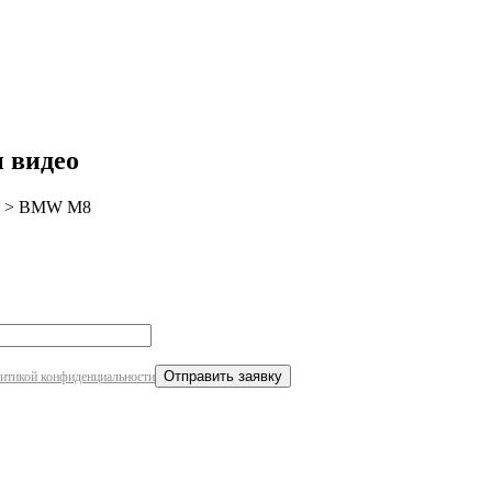
робнее
 видео
>
BMW M8
итикой конфиденциальности