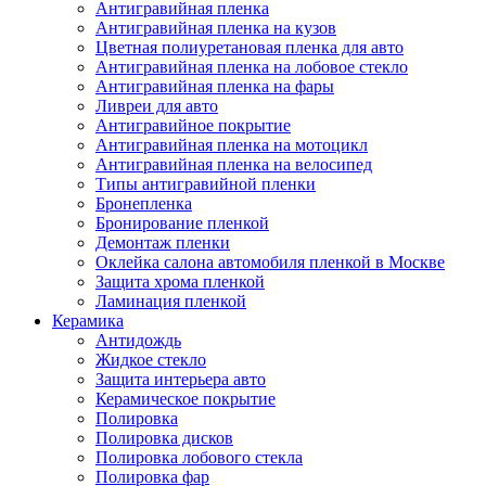
Антигравийная пленка
Антигравийная пленка на кузов
Цветная полиуретановая пленка для авто
Антигравийная пленка на лобовое стекло
Антигравийная пленка на фары
Ливреи для авто
Антигравийное покрытие
Антигравийная пленка на мотоцикл
Антигравийная пленка на велосипед
Типы антигравийной пленки
Бронепленка
Бронирование пленкой
Демонтаж пленки
Оклейка салона автомобиля пленкой в Москве
Защита хрома пленкой
Ламинация пленкой
Керамика
Антидождь
Жидкое стекло
Защита интерьера авто
Керамическое покрытие
Полировка
Полировка дисков
Полировка лобового стекла
Полировка фар