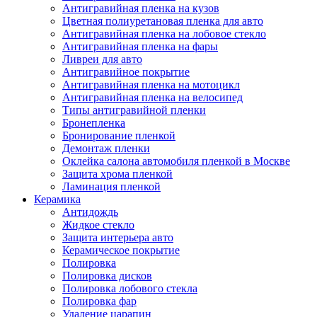
Антигравийная пленка на кузов
Цветная полиуретановая пленка для авто
Антигравийная пленка на лобовое стекло
Антигравийная пленка на фары
Ливреи для авто
Антигравийное покрытие
Антигравийная пленка на мотоцикл
Антигравийная пленка на велосипед
Типы антигравийной пленки
Бронепленка
Бронирование пленкой
Демонтаж пленки
Оклейка салона автомобиля пленкой в Москве
Защита хрома пленкой
Ламинация пленкой
Керамика
Антидождь
Жидкое стекло
Защита интерьера авто
Керамическое покрытие
Полировка
Полировка дисков
Полировка лобового стекла
Полировка фар
Удаление царапин