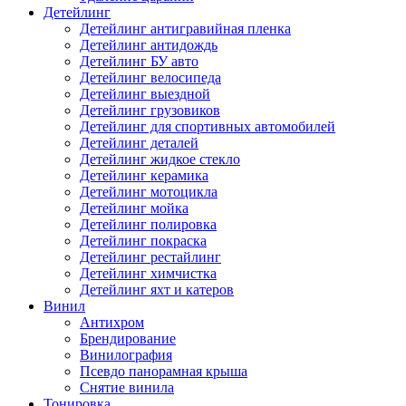
Детейлинг
Детейлинг антигравийная пленка
Детейлинг антидождь
Детейлинг БУ авто
Детейлинг велосипеда
Детейлинг выездной
Детейлинг грузовиков
Детейлинг для спортивных автомобилей
Детейлинг деталей
Детейлинг жидкое стекло
Детейлинг керамика
Детейлинг мотоцикла
Детейлинг мойка
Детейлинг полировка
Детейлинг покраска
Детейлинг рестайлинг
Детейлинг химчистка
Детейлинг яхт и катеров
Винил
Антихром
Брендирование
Винилография
Псевдо панорамная крыша
Снятие винила
Тонировка