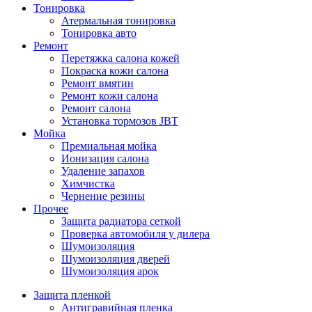
Тонировка
Атермальная тонировка
Тонировка авто
Ремонт
Перетяжка салона кожей
Покраска кожи салона
Ремонт вмятин
Ремонт кожи салона
Ремонт салона
Установка тормозов JBT
Мойка
Премиальная мойка
Ионизация салона
Удаление запахов
Химчистка
Чернение резины
Прочее
Защита радиатора сеткой
Проверка автомобиля у дилера
Шумоизоляция
Шумоизоляция дверей
Шумоизоляция арок
Защита пленкой
Антигравийная пленка