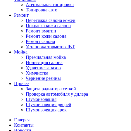
Атермальная тонировка
Тонировка авто
Ремонт
Перетяжка салона кожей
Покраска кожи салона
Ремонт вмятин
Ремонт кожи салона
Ремонт салона
Установка тормозов JBT
Мойка
Премиальная мойка
Ионизация салона
Удаление запахов
Химчистка
Чернение резины
Прочее
Защита радиатора сеткой
Проверка автомобиля у дилера
Шумоизоляция
Шумоизоляция дверей
Шумоизоляция арок
Галерея
Контакты
Новости