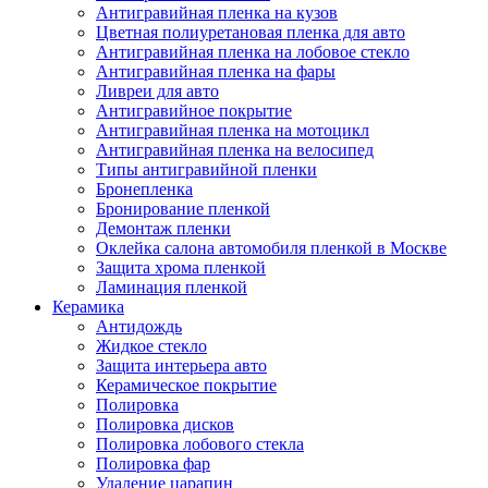
Антигравийная пленка на кузов
Цветная полиуретановая пленка для авто
Антигравийная пленка на лобовое стекло
Антигравийная пленка на фары
Ливреи для авто
Антигравийное покрытие
Антигравийная пленка на мотоцикл
Антигравийная пленка на велосипед
Типы антигравийной пленки
Бронепленка
Бронирование пленкой
Демонтаж пленки
Оклейка салона автомобиля пленкой в Москве
Защита хрома пленкой
Ламинация пленкой
Керамика
Антидождь
Жидкое стекло
Защита интерьера авто
Керамическое покрытие
Полировка
Полировка дисков
Полировка лобового стекла
Полировка фар
Удаление царапин