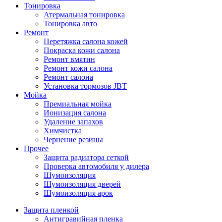
Тонировка
Атермальная тонировка
Тонировка авто
Ремонт
Перетяжка салона кожей
Покраска кожи салона
Ремонт вмятин
Ремонт кожи салона
Ремонт салона
Установка тормозов JBT
Мойка
Премиальная мойка
Ионизация салона
Удаление запахов
Химчистка
Чернение резины
Прочее
Защита радиатора сеткой
Проверка автомобиля у дилера
Шумоизоляция
Шумоизоляция дверей
Шумоизоляция арок
Защита пленкой
Антигравийная пленка