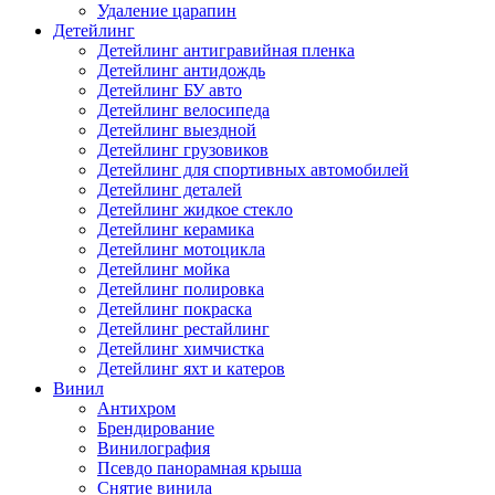
Удаление царапин
Детейлинг
Детейлинг антигравийная пленка
Детейлинг антидождь
Детейлинг БУ авто
Детейлинг велосипеда
Детейлинг выездной
Детейлинг грузовиков
Детейлинг для спортивных автомобилей
Детейлинг деталей
Детейлинг жидкое стекло
Детейлинг керамика
Детейлинг мотоцикла
Детейлинг мойка
Детейлинг полировка
Детейлинг покраска
Детейлинг рестайлинг
Детейлинг химчистка
Детейлинг яхт и катеров
Винил
Антихром
Брендирование
Винилография
Псевдо панорамная крыша
Снятие винила