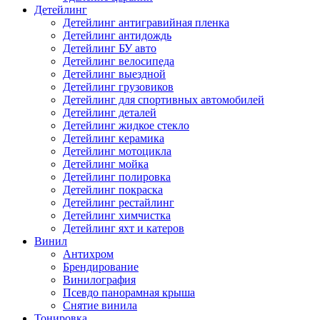
Детейлинг
Детейлинг антигравийная пленка
Детейлинг антидождь
Детейлинг БУ авто
Детейлинг велосипеда
Детейлинг выездной
Детейлинг грузовиков
Детейлинг для спортивных автомобилей
Детейлинг деталей
Детейлинг жидкое стекло
Детейлинг керамика
Детейлинг мотоцикла
Детейлинг мойка
Детейлинг полировка
Детейлинг покраска
Детейлинг рестайлинг
Детейлинг химчистка
Детейлинг яхт и катеров
Винил
Антихром
Брендирование
Винилография
Псевдо панорамная крыша
Снятие винила
Тонировка