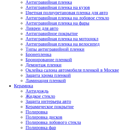
Антигравийная пленка
Антигравийная пленка на кузов
Цветная полиуретановая пленка для авто
Антигравийная пленка на лобовое стекло
Антигравийная пленка на фары
Ливреи для авто
Антигравийное покрытие
Антигравийная пленка на мотоцикл
Антигравийная пленка на велосипед
Типы антигравийной пленки
Бронепленка
Бронирование пленкой
Демонтаж пленки
Оклейка салона автомобиля пленкой в Москве
Защита хрома пленкой
Ламинация пленкой
Керамика
Антидождь
Жидкое стекло
Защита интерьера авто
Керамическое покрытие
Полировка
Полировка дисков
Полировка лобового стекла
Полировка фар