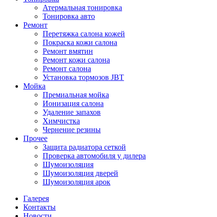
Атермальная тонировка
Тонировка авто
Ремонт
Перетяжка салона кожей
Покраска кожи салона
Ремонт вмятин
Ремонт кожи салона
Ремонт салона
Установка тормозов JBT
Мойка
Премиальная мойка
Ионизация салона
Удаление запахов
Химчистка
Чернение резины
Прочее
Защита радиатора сеткой
Проверка автомобиля у дилера
Шумоизоляция
Шумоизоляция дверей
Шумоизоляция арок
Галерея
Контакты
Новости