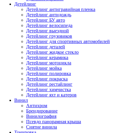
Детейлинг
Детейлинг антигравийная пленка
Детейлинг антидождь
Детейлинг БУ авто
Детейлинг велосипеда
Детейлинг выездной
Детейлинг грузовиков
Детейлинг для спортивных автомобилей
Детейлинг деталей
Детейлинг жидкое стекло
Детейлинг керамика
Детейлинг мотоцикла
Детейлинг мойка
Детейлинг полировка
Детейлинг покраска
Детейлинг рестайлинг
Детейлинг химчистка
Детейлинг яхт и катеров
Винил
Антихром
Брендирование
Винилография
Псевдо панорамная крыша
Снятие винила
Тонировка