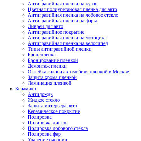
Антигравийная пленка на кузов
Цветная полиуретановая пленка для авто
Антигравийная пленка на лобовое стекло
Антигравийная пленка на фары
Ливреи для авто
Антигравийное покрытие
Антигравийная пленка на мотоцикл
Антигравийная пленка на велосипед
Типы антигравийной пленки
Бронепленка
Бронирование пленкой
Демонтаж пленки
Оклейка салона автомобиля пленкой в Москве
Защита хрома пленкой
Ламинация пленкой
Керамика
Антидождь
Жидкое стекло
Защита интерьера авто
Керамическое покрытие
Полировка
Полировка дисков
Полировка лобового стекла
Полировка фар
Удаление царапин