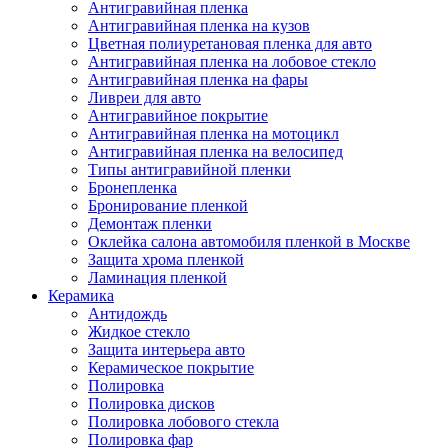
Антигравийная пленка
Антигравийная пленка на кузов
Цветная полиуретановая пленка для авто
Антигравийная пленка на лобовое стекло
Антигравийная пленка на фары
Ливреи для авто
Антигравийное покрытие
Антигравийная пленка на мотоцикл
Антигравийная пленка на велосипед
Типы антигравийной пленки
Бронепленка
Бронирование пленкой
Демонтаж пленки
Оклейка салона автомобиля пленкой в Москве
Защита хрома пленкой
Ламинация пленкой
Керамика
Антидождь
Жидкое стекло
Защита интерьера авто
Керамическое покрытие
Полировка
Полировка дисков
Полировка лобового стекла
Полировка фар