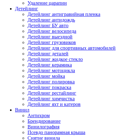
Удаление царапин
Детейлинг
Детейлинг антигравийная пленка
Детейлинг антидождь
Детейлинг БУ авто
Детейлинг велосипеда
Детейлинг выездной
Детейлинг грузовиков
Детейлинг для спортивных автомобилей
Детейлинг деталей
Детейлинг жидкое стекло
Детейлинг керамика
Детейлинг мотоцикла
Детейлинг мойка
Детейлинг полировка
Детейлинг покраска
Детейлинг рестайлинг
Детейлинг химчистка
Детейлинг яхт и катеров
Винил
Антихром
Брендирование
Винилография
Псевдо панорамная крыша
Снятие винила