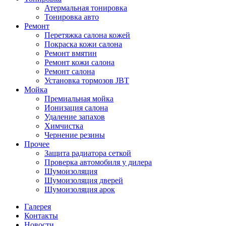
Атермальная тонировка
Тонировка авто
Ремонт
Перетяжка салона кожей
Покраска кожи салона
Ремонт вмятин
Ремонт кожи салона
Ремонт салона
Установка тормозов JBT
Мойка
Премиальная мойка
Ионизация салона
Удаление запахов
Химчистка
Чернение резины
Прочее
Защита радиатора сеткой
Проверка автомобиля у дилера
Шумоизоляция
Шумоизоляция дверей
Шумоизоляция арок
Галерея
Контакты
Новости