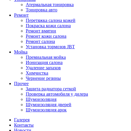
Атермальная тонировка
Тонировка авто
Ремонт
Перетяжка салона кожей
Покраска кожи салона
Ремонт вмятин
Ремонт кожи салона
Ремонт салона
Установка тормозов JBT
Мойка
Премиальная мойка
Ионизация салона
Удаление запахов
Химчистка
Чернение резины
Прочее
Защита радиатора сеткой
Проверка автомобиля у дилера
Шумоизоляция
Шумоизоляция дверей
Шумоизоляция арок
Галерея
Контакты
Новости