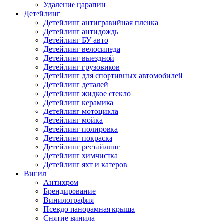
Удаление царапин
Детейлинг
Детейлинг антигравийная пленка
Детейлинг антидождь
Детейлинг БУ авто
Детейлинг велосипеда
Детейлинг выездной
Детейлинг грузовиков
Детейлинг для спортивных автомобилей
Детейлинг деталей
Детейлинг жидкое стекло
Детейлинг керамика
Детейлинг мотоцикла
Детейлинг мойка
Детейлинг полировка
Детейлинг покраска
Детейлинг рестайлинг
Детейлинг химчистка
Детейлинг яхт и катеров
Винил
Антихром
Брендирование
Винилография
Псевдо панорамная крыша
Снятие винила