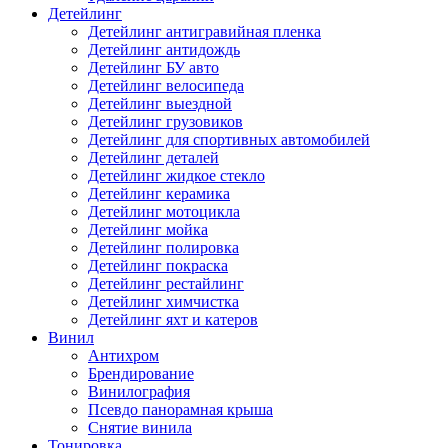
Детейлинг
Детейлинг антигравийная пленка
Детейлинг антидождь
Детейлинг БУ авто
Детейлинг велосипеда
Детейлинг выездной
Детейлинг грузовиков
Детейлинг для спортивных автомобилей
Детейлинг деталей
Детейлинг жидкое стекло
Детейлинг керамика
Детейлинг мотоцикла
Детейлинг мойка
Детейлинг полировка
Детейлинг покраска
Детейлинг рестайлинг
Детейлинг химчистка
Детейлинг яхт и катеров
Винил
Антихром
Брендирование
Винилография
Псевдо панорамная крыша
Снятие винила
Тонировка