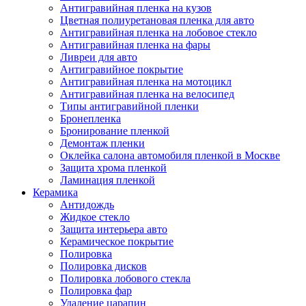
Антигравийная пленка на кузов
Цветная полиуретановая пленка для авто
Антигравийная пленка на лобовое стекло
Антигравийная пленка на фары
Ливреи для авто
Антигравийное покрытие
Антигравийная пленка на мотоцикл
Антигравийная пленка на велосипед
Типы антигравийной пленки
Бронепленка
Бронирование пленкой
Демонтаж пленки
Оклейка салона автомобиля пленкой в Москве
Защита хрома пленкой
Ламинация пленкой
Керамика
Антидождь
Жидкое стекло
Защита интерьера авто
Керамическое покрытие
Полировка
Полировка дисков
Полировка лобового стекла
Полировка фар
Удаление царапин