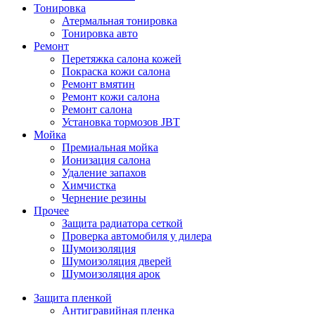
Тонировка
Атермальная тонировка
Тонировка авто
Ремонт
Перетяжка салона кожей
Покраска кожи салона
Ремонт вмятин
Ремонт кожи салона
Ремонт салона
Установка тормозов JBT
Мойка
Премиальная мойка
Ионизация салона
Удаление запахов
Химчистка
Чернение резины
Прочее
Защита радиатора сеткой
Проверка автомобиля у дилера
Шумоизоляция
Шумоизоляция дверей
Шумоизоляция арок
Защита пленкой
Антигравийная пленка