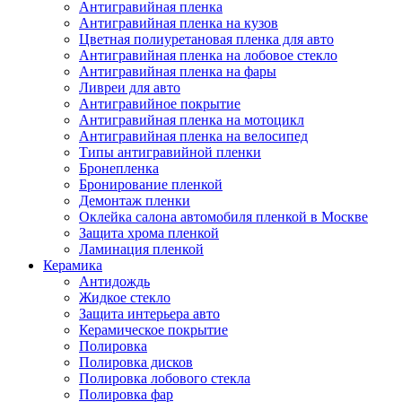
Антигравийная пленка
Антигравийная пленка на кузов
Цветная полиуретановая пленка для авто
Антигравийная пленка на лобовое стекло
Антигравийная пленка на фары
Ливреи для авто
Антигравийное покрытие
Антигравийная пленка на мотоцикл
Антигравийная пленка на велосипед
Типы антигравийной пленки
Бронепленка
Бронирование пленкой
Демонтаж пленки
Оклейка салона автомобиля пленкой в Москве
Защита хрома пленкой
Ламинация пленкой
Керамика
Антидождь
Жидкое стекло
Защита интерьера авто
Керамическое покрытие
Полировка
Полировка дисков
Полировка лобового стекла
Полировка фар