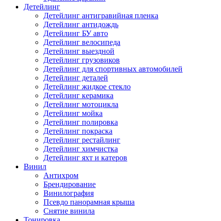
Детейлинг
Детейлинг антигравийная пленка
Детейлинг антидождь
Детейлинг БУ авто
Детейлинг велосипеда
Детейлинг выездной
Детейлинг грузовиков
Детейлинг для спортивных автомобилей
Детейлинг деталей
Детейлинг жидкое стекло
Детейлинг керамика
Детейлинг мотоцикла
Детейлинг мойка
Детейлинг полировка
Детейлинг покраска
Детейлинг рестайлинг
Детейлинг химчистка
Детейлинг яхт и катеров
Винил
Антихром
Брендирование
Винилография
Псевдо панорамная крыша
Снятие винила
Тонировка