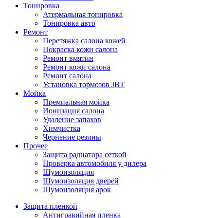
Тонировка
Атермальная тонировка
Тонировка авто
Ремонт
Перетяжка салона кожей
Покраска кожи салона
Ремонт вмятин
Ремонт кожи салона
Ремонт салона
Установка тормозов JBT
Мойка
Премиальная мойка
Ионизация салона
Удаление запахов
Химчистка
Чернение резины
Прочее
Защита радиатора сеткой
Проверка автомобиля у дилера
Шумоизоляция
Шумоизоляция дверей
Шумоизоляция арок
Защита пленкой
Антигравийная пленка