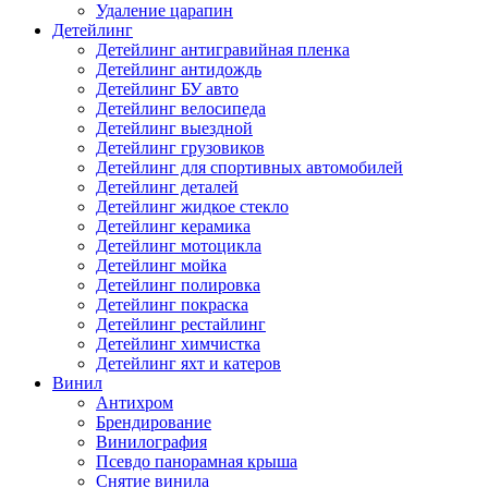
Удаление царапин
Детейлинг
Детейлинг антигравийная пленка
Детейлинг антидождь
Детейлинг БУ авто
Детейлинг велосипеда
Детейлинг выездной
Детейлинг грузовиков
Детейлинг для спортивных автомобилей
Детейлинг деталей
Детейлинг жидкое стекло
Детейлинг керамика
Детейлинг мотоцикла
Детейлинг мойка
Детейлинг полировка
Детейлинг покраска
Детейлинг рестайлинг
Детейлинг химчистка
Детейлинг яхт и катеров
Винил
Антихром
Брендирование
Винилография
Псевдо панорамная крыша
Снятие винила