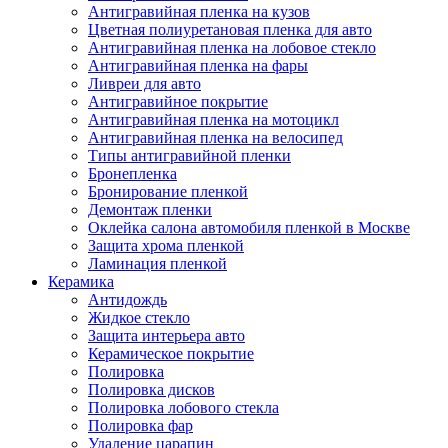
Антигравийная пленка на кузов
Цветная полиуретановая пленка для авто
Антигравийная пленка на лобовое стекло
Антигравийная пленка на фары
Ливреи для авто
Антигравийное покрытие
Антигравийная пленка на мотоцикл
Антигравийная пленка на велосипед
Типы антигравийной пленки
Бронепленка
Бронирование пленкой
Демонтаж пленки
Оклейка салона автомобиля пленкой в Москве
Защита хрома пленкой
Ламинация пленкой
Керамика
Антидождь
Жидкое стекло
Защита интерьера авто
Керамическое покрытие
Полировка
Полировка дисков
Полировка лобового стекла
Полировка фар
Удаление царапин