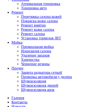
Атермальная тонировка
Тонировка авто
Ремонт
Перетяжка салона кожей
Покраска кожи салона
Ремонт вмятин
Ремонт кожи салона
Ремонт салона
Установка тормозов JBT
Мойка
Премиальная мойка
Ионизация салона
Удаление запахов
Химчистка
Чернение резины
Прочее
Защита радиатора сеткой
Проверка автомобиля у дилера
Шумоизоляция
Шумоизоляция дверей
Шумоизоляция арок
Галерея
Контакты
Новости