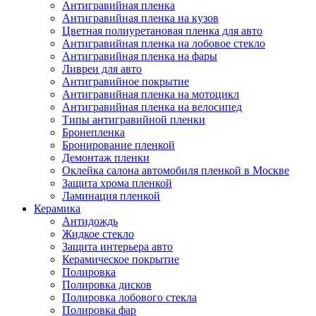
Антигравийная пленка
Антигравийная пленка на кузов
Цветная полиуретановая пленка для авто
Антигравийная пленка на лобовое стекло
Антигравийная пленка на фары
Ливреи для авто
Антигравийное покрытие
Антигравийная пленка на мотоцикл
Антигравийная пленка на велосипед
Типы антигравийной пленки
Бронепленка
Бронирование пленкой
Демонтаж пленки
Оклейка салона автомобиля пленкой в Москве
Защита хрома пленкой
Ламинация пленкой
Керамика
Антидождь
Жидкое стекло
Защита интерьера авто
Керамическое покрытие
Полировка
Полировка дисков
Полировка лобового стекла
Полировка фар