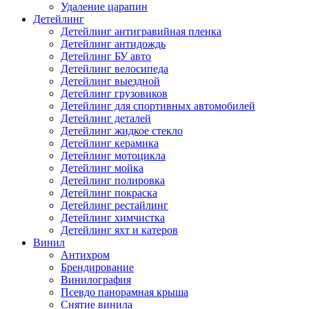
Удаление царапин
Детейлинг
Детейлинг антигравийная пленка
Детейлинг антидождь
Детейлинг БУ авто
Детейлинг велосипеда
Детейлинг выездной
Детейлинг грузовиков
Детейлинг для спортивных автомобилей
Детейлинг деталей
Детейлинг жидкое стекло
Детейлинг керамика
Детейлинг мотоцикла
Детейлинг мойка
Детейлинг полировка
Детейлинг покраска
Детейлинг рестайлинг
Детейлинг химчистка
Детейлинг яхт и катеров
Винил
Антихром
Брендирование
Винилография
Псевдо панорамная крыша
Снятие винила