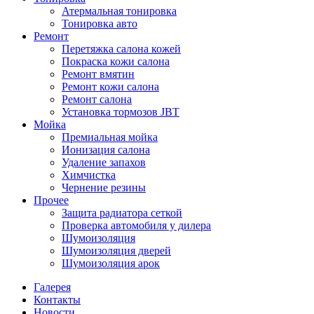
Атермальная тонировка
Тонировка авто
Ремонт
Перетяжка салона кожей
Покраска кожи салона
Ремонт вмятин
Ремонт кожи салона
Ремонт салона
Установка тормозов JBT
Мойка
Премиальная мойка
Ионизация салона
Удаление запахов
Химчистка
Чернение резины
Прочее
Защита радиатора сеткой
Проверка автомобиля у дилера
Шумоизоляция
Шумоизоляция дверей
Шумоизоляция арок
Галерея
Контакты
Новости