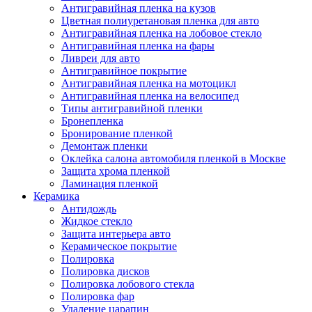
Антигравийная пленка на кузов
Цветная полиуретановая пленка для авто
Антигравийная пленка на лобовое стекло
Антигравийная пленка на фары
Ливреи для авто
Антигравийное покрытие
Антигравийная пленка на мотоцикл
Антигравийная пленка на велосипед
Типы антигравийной пленки
Бронепленка
Бронирование пленкой
Демонтаж пленки
Оклейка салона автомобиля пленкой в Москве
Защита хрома пленкой
Ламинация пленкой
Керамика
Антидождь
Жидкое стекло
Защита интерьера авто
Керамическое покрытие
Полировка
Полировка дисков
Полировка лобового стекла
Полировка фар
Удаление царапин