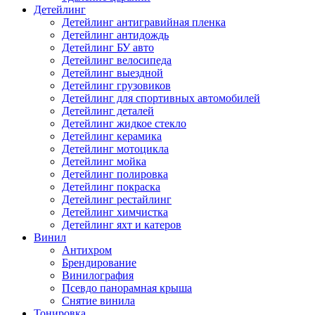
Детейлинг
Детейлинг антигравийная пленка
Детейлинг антидождь
Детейлинг БУ авто
Детейлинг велосипеда
Детейлинг выездной
Детейлинг грузовиков
Детейлинг для спортивных автомобилей
Детейлинг деталей
Детейлинг жидкое стекло
Детейлинг керамика
Детейлинг мотоцикла
Детейлинг мойка
Детейлинг полировка
Детейлинг покраска
Детейлинг рестайлинг
Детейлинг химчистка
Детейлинг яхт и катеров
Винил
Антихром
Брендирование
Винилография
Псевдо панорамная крыша
Снятие винила
Тонировка