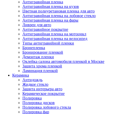
Антигравийная пленка
Антигравийная пленка на кузов
Цветная полиуретановая пленка для авто
Антигравийная пленка на лобовое стекло
Антигравийная пленка на фары
Ливреи для авто
Антигравийное покрытие
Антигравийная пленка на мотоцикл
Антигравийная пленка на велосипед
Типы антигравийной пленки
Бронепленка
Бронирование пленкой
Демонтаж пленки
Оклейка салона автомобиля пленкой в Москве
Защита хрома пленкой
Ламинация пленкой
Керамика
Антидождь
Жидкое стекло
Защита интерьера авто
Керамическое покрытие
Полировка
Полировка дисков
Полировка лобового стекла
Полировка фар