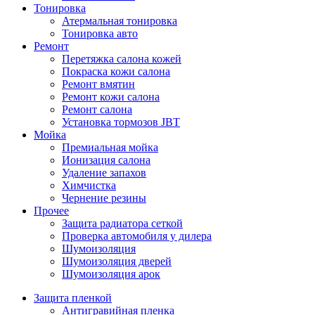
Тонировка
Атермальная тонировка
Тонировка авто
Ремонт
Перетяжка салона кожей
Покраска кожи салона
Ремонт вмятин
Ремонт кожи салона
Ремонт салона
Установка тормозов JBT
Мойка
Премиальная мойка
Ионизация салона
Удаление запахов
Химчистка
Чернение резины
Прочее
Защита радиатора сеткой
Проверка автомобиля у дилера
Шумоизоляция
Шумоизоляция дверей
Шумоизоляция арок
Защита пленкой
Антигравийная пленка