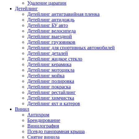
Удаление царапин
Детейлинг
Детейлинг антигравийная пленка
Детейлинг антидождь
Детейлинг БУ авто
Детейлинг велосипеда
Детейлинг выездной
Детейлинг грузовиков
Детейлинг для спортивных автомобилей
Детейлинг деталей
Детейлинг жидкое стекло
Детейлинг керамика
Детейлинг мотоцикла
Детейлинг мойка
Детейлинг полировка
Детейлинг покраска
Детейлинг рестайлинг
Детейлинг химчистка
Детейлинг яхт и катеров
Винил
Антихром
Брендирование
Винилография
Псевдо панорамная крыша
Снятие винила