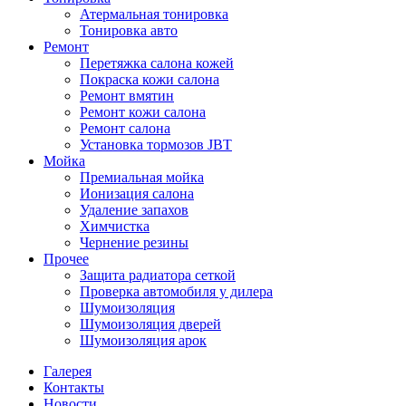
Атермальная тонировка
Тонировка авто
Ремонт
Перетяжка салона кожей
Покраска кожи салона
Ремонт вмятин
Ремонт кожи салона
Ремонт салона
Установка тормозов JBT
Мойка
Премиальная мойка
Ионизация салона
Удаление запахов
Химчистка
Чернение резины
Прочее
Защита радиатора сеткой
Проверка автомобиля у дилера
Шумоизоляция
Шумоизоляция дверей
Шумоизоляция арок
Галерея
Контакты
Новости