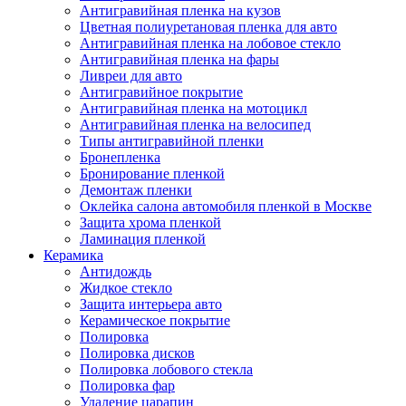
Антигравийная пленка на кузов
Цветная полиуретановая пленка для авто
Антигравийная пленка на лобовое стекло
Антигравийная пленка на фары
Ливреи для авто
Антигравийное покрытие
Антигравийная пленка на мотоцикл
Антигравийная пленка на велосипед
Типы антигравийной пленки
Бронепленка
Бронирование пленкой
Демонтаж пленки
Оклейка салона автомобиля пленкой в Москве
Защита хрома пленкой
Ламинация пленкой
Керамика
Антидождь
Жидкое стекло
Защита интерьера авто
Керамическое покрытие
Полировка
Полировка дисков
Полировка лобового стекла
Полировка фар
Удаление царапин