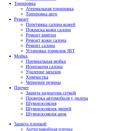
Тонировка
Атермальная тонировка
Тонировка авто
Ремонт
Перетяжка салона кожей
Покраска кожи салона
Ремонт вмятин
Ремонт кожи салона
Ремонт салона
Установка тормозов JBT
Мойка
Премиальная мойка
Ионизация салона
Удаление запахов
Химчистка
Чернение резины
Прочее
Защита радиатора сеткой
Проверка автомобиля у дилера
Шумоизоляция
Шумоизоляция дверей
Шумоизоляция арок
Защита пленкой
Антигравийная пленка