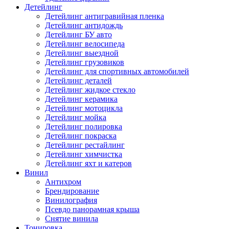
Детейлинг
Детейлинг антигравийная пленка
Детейлинг антидождь
Детейлинг БУ авто
Детейлинг велосипеда
Детейлинг выездной
Детейлинг грузовиков
Детейлинг для спортивных автомобилей
Детейлинг деталей
Детейлинг жидкое стекло
Детейлинг керамика
Детейлинг мотоцикла
Детейлинг мойка
Детейлинг полировка
Детейлинг покраска
Детейлинг рестайлинг
Детейлинг химчистка
Детейлинг яхт и катеров
Винил
Антихром
Брендирование
Винилография
Псевдо панорамная крыша
Снятие винила
Тонировка