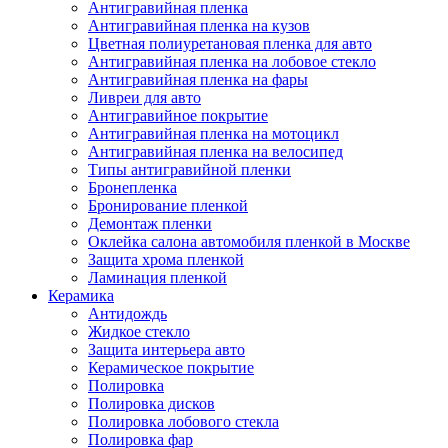
Антигравийная пленка
Антигравийная пленка на кузов
Цветная полиуретановая пленка для авто
Антигравийная пленка на лобовое стекло
Антигравийная пленка на фары
Ливреи для авто
Антигравийное покрытие
Антигравийная пленка на мотоцикл
Антигравийная пленка на велосипед
Типы антигравийной пленки
Бронепленка
Бронирование пленкой
Демонтаж пленки
Оклейка салона автомобиля пленкой в Москве
Защита хрома пленкой
Ламинация пленкой
Керамика
Антидождь
Жидкое стекло
Защита интерьера авто
Керамическое покрытие
Полировка
Полировка дисков
Полировка лобового стекла
Полировка фар