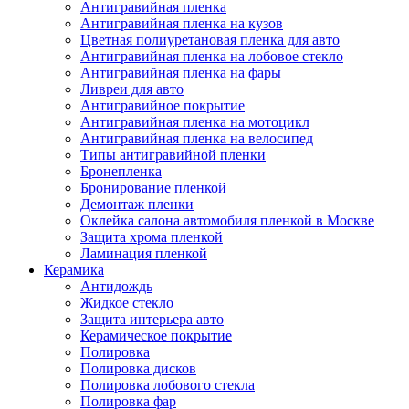
Антигравийная пленка
Антигравийная пленка на кузов
Цветная полиуретановая пленка для авто
Антигравийная пленка на лобовое стекло
Антигравийная пленка на фары
Ливреи для авто
Антигравийное покрытие
Антигравийная пленка на мотоцикл
Антигравийная пленка на велосипед
Типы антигравийной пленки
Бронепленка
Бронирование пленкой
Демонтаж пленки
Оклейка салона автомобиля пленкой в Москве
Защита хрома пленкой
Ламинация пленкой
Керамика
Антидождь
Жидкое стекло
Защита интерьера авто
Керамическое покрытие
Полировка
Полировка дисков
Полировка лобового стекла
Полировка фар