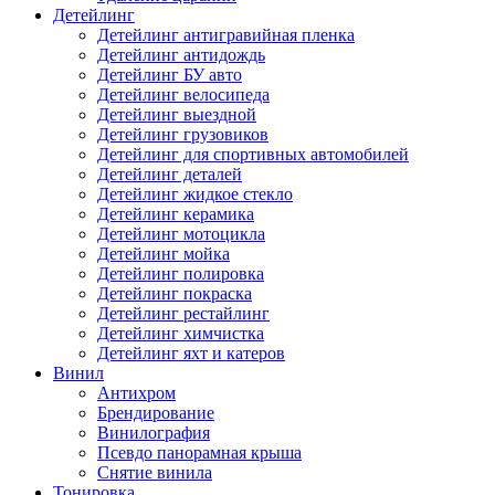
Детейлинг
Детейлинг антигравийная пленка
Детейлинг антидождь
Детейлинг БУ авто
Детейлинг велосипеда
Детейлинг выездной
Детейлинг грузовиков
Детейлинг для спортивных автомобилей
Детейлинг деталей
Детейлинг жидкое стекло
Детейлинг керамика
Детейлинг мотоцикла
Детейлинг мойка
Детейлинг полировка
Детейлинг покраска
Детейлинг рестайлинг
Детейлинг химчистка
Детейлинг яхт и катеров
Винил
Антихром
Брендирование
Винилография
Псевдо панорамная крыша
Снятие винила
Тонировка