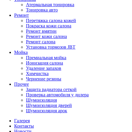
Атермальная тонировка
Тонировка авто
Ремонт
Перетяжка салона кожей
Покраска кожи салона
Ремонт вмятин
Ремонт кожи салона
Ремонт салона
Установка тормозов JBT
Мойка
Премиальная мойка
Ионизация салона
Удаление запахов
Химчистка
Чернение резины
Прочее
Защита радиатора сеткой
Проверка автомобиля у дилера
Шумоизоляция
Шумоизоляция дверей
Шумоизоляция арок
Галерея
Контакты
Новости