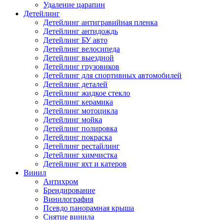
Удаление царапин
Детейлинг
Детейлинг антигравийная пленка
Детейлинг антидождь
Детейлинг БУ авто
Детейлинг велосипеда
Детейлинг выездной
Детейлинг грузовиков
Детейлинг для спортивных автомобилей
Детейлинг деталей
Детейлинг жидкое стекло
Детейлинг керамика
Детейлинг мотоцикла
Детейлинг мойка
Детейлинг полировка
Детейлинг покраска
Детейлинг рестайлинг
Детейлинг химчистка
Детейлинг яхт и катеров
Винил
Антихром
Брендирование
Винилография
Псевдо панорамная крыша
Снятие винила