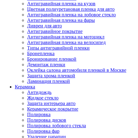
Антигравийная пленка на кузов
Цветная полиуретановая пленка для авто
Антигравийная пленка на лобовое стекло
Антигравийная пленка на фары
Ливреи для авто
Антигравийное покрытие
Антигравийная пленка на мотоцикл
Антигравийная пленка на велосипед
Типы антигравийной пленки
Бронепленка
Бронирование пленкой
Демонтаж пленки
Оклейка салона автомобиля пленкой в Москве
Защита хрома пленкой
Ламинация пленкой
Керамика
Антидождь
Жидкое стекло
Защита интерьера авто
Керамическое покрытие
Полировка
Полировка дисков
Полировка лобового стекла
Полировка фар
Удаление царапин