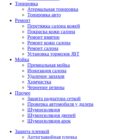
Тонировка
Атермальная тонировка
Тонировка авто
Ремонт
Перетяжка салона кожей
Покраска кожи салона
Ремонт вмятин
Ремонт кожи салона
Ремонт салона
Установка тормозов JBT
Мойка
Премиальная мойка
Ионизация салона
Удаление запахов
Химчистка
Чернение резины
Прочее
Защита радиатора сеткой
Проверка автомобиля у дилера
Шумоизоляция
Шумоизоляция дверей
Шумоизоляция арок
Защита пленкой
Антигравийная пленка