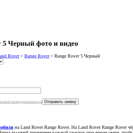
робнее
 5 Черный фото и видео
and Rover
>
Range Rover
>
Range Rover 5 Черный
итикой конфиденциальности
мобиля
на Land Rover Range Rover. На Land Rover Range Rover чё
еред выдачей проверяем каждый участок при ярком свете, чтобы