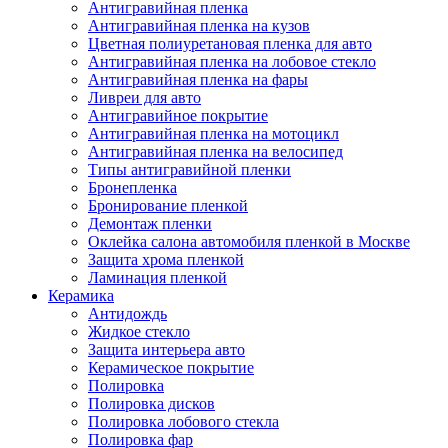
Антигравийная пленка
Антигравийная пленка на кузов
Цветная полиуретановая пленка для авто
Антигравийная пленка на лобовое стекло
Антигравийная пленка на фары
Ливреи для авто
Антигравийное покрытие
Антигравийная пленка на мотоцикл
Антигравийная пленка на велосипед
Типы антигравийной пленки
Бронепленка
Бронирование пленкой
Демонтаж пленки
Оклейка салона автомобиля пленкой в Москве
Защита хрома пленкой
Ламинация пленкой
Керамика
Антидождь
Жидкое стекло
Защита интерьера авто
Керамическое покрытие
Полировка
Полировка дисков
Полировка лобового стекла
Полировка фар