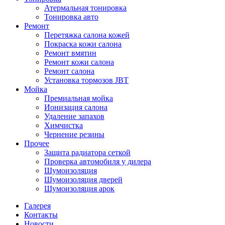
Атермальная тонировка
Тонировка авто
Ремонт
Перетяжка салона кожей
Покраска кожи салона
Ремонт вмятин
Ремонт кожи салона
Ремонт салона
Установка тормозов JBT
Мойка
Премиальная мойка
Ионизация салона
Удаление запахов
Химчистка
Чернение резины
Прочее
Защита радиатора сеткой
Проверка автомобиля у дилера
Шумоизоляция
Шумоизоляция дверей
Шумоизоляция арок
Галерея
Контакты
Новости