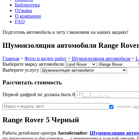
Библиотека
Отзывы
О компании
FAQ
Подготовь автомобиль к лету сэкономив на наших акциях!
под
Шумоизоляция автомобиля Range Rover
Главная
>
Фото и видео работ
>
Шумоизоляция автомобиля
>
L
Выберите марку автомобиля
Выберите услугу
Рассчитать стоимость
Первой цифрой не должна быть 8
согласен с
пол
Range Rover 5 Черный
Работа детейлинг-центра
Автобеззабот
:
Шумоизоляция авто
по технологии и без спешки — с вниманием к каждой детали. П