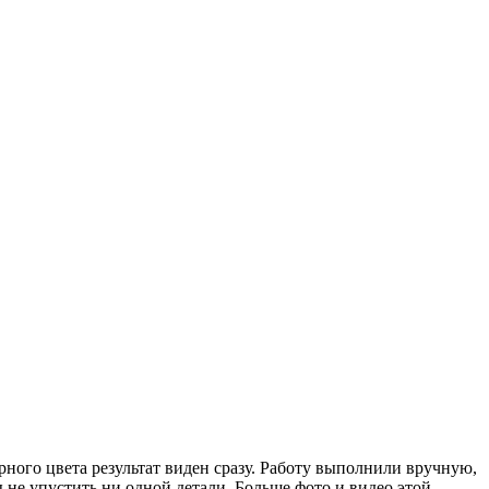
рного цвета результат виден сразу. Работу выполнили вручную,
 не упустить ни одной детали. Больше фото и видео этой