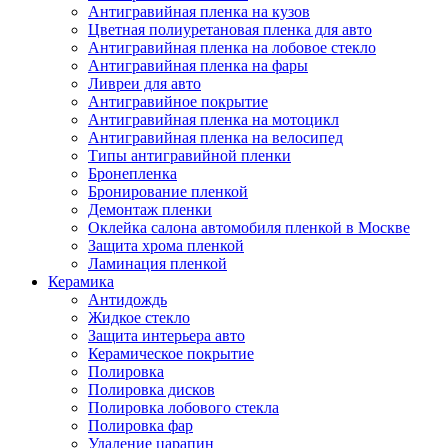
Антигравийная пленка на кузов
Цветная полиуретановая пленка для авто
Антигравийная пленка на лобовое стекло
Антигравийная пленка на фары
Ливреи для авто
Антигравийное покрытие
Антигравийная пленка на мотоцикл
Антигравийная пленка на велосипед
Типы антигравийной пленки
Бронепленка
Бронирование пленкой
Демонтаж пленки
Оклейка салона автомобиля пленкой в Москве
Защита хрома пленкой
Ламинация пленкой
Керамика
Антидождь
Жидкое стекло
Защита интерьера авто
Керамическое покрытие
Полировка
Полировка дисков
Полировка лобового стекла
Полировка фар
Удаление царапин