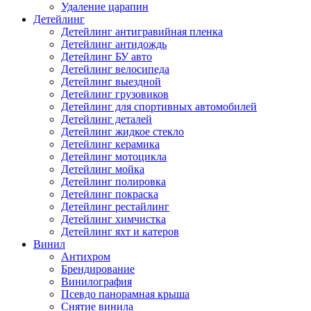
Удаление царапин
Детейлинг
Детейлинг антигравийная пленка
Детейлинг антидождь
Детейлинг БУ авто
Детейлинг велосипеда
Детейлинг выездной
Детейлинг грузовиков
Детейлинг для спортивных автомобилей
Детейлинг деталей
Детейлинг жидкое стекло
Детейлинг керамика
Детейлинг мотоцикла
Детейлинг мойка
Детейлинг полировка
Детейлинг покраска
Детейлинг рестайлинг
Детейлинг химчистка
Детейлинг яхт и катеров
Винил
Антихром
Брендирование
Винилография
Псевдо панорамная крыша
Снятие винила