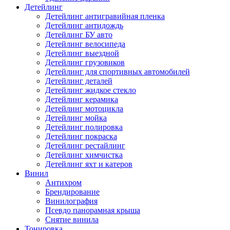
Детейлинг
Детейлинг антигравийная пленка
Детейлинг антидождь
Детейлинг БУ авто
Детейлинг велосипеда
Детейлинг выездной
Детейлинг грузовиков
Детейлинг для спортивных автомобилей
Детейлинг деталей
Детейлинг жидкое стекло
Детейлинг керамика
Детейлинг мотоцикла
Детейлинг мойка
Детейлинг полировка
Детейлинг покраска
Детейлинг рестайлинг
Детейлинг химчистка
Детейлинг яхт и катеров
Винил
Антихром
Брендирование
Винилография
Псевдо панорамная крыша
Снятие винила
Тонировка