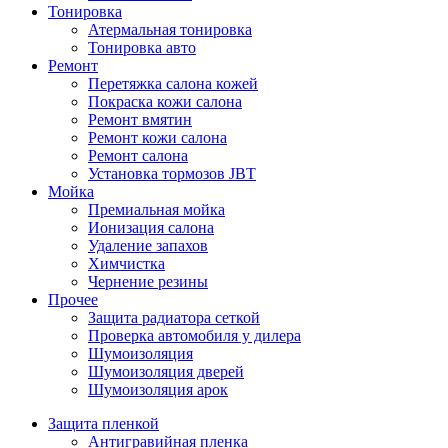
Тонировка
Атермальная тонировка
Тонировка авто
Ремонт
Перетяжка салона кожей
Покраска кожи салона
Ремонт вмятин
Ремонт кожи салона
Ремонт салона
Установка тормозов JBT
Мойка
Премиальная мойка
Ионизация салона
Удаление запахов
Химчистка
Чернение резины
Прочее
Защита радиатора сеткой
Проверка автомобиля у дилера
Шумоизоляция
Шумоизоляция дверей
Шумоизоляция арок
Защита пленкой
Антигравийная пленка