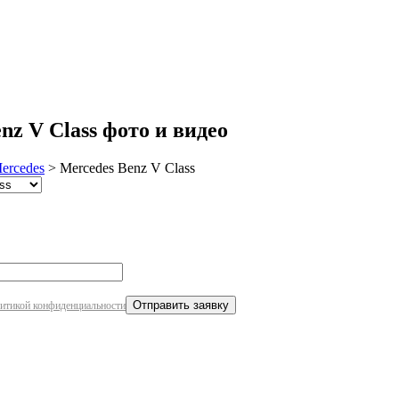
робнее
z V Class фото и видео
ercedes
>
Mercedes Benz V Class
итикой конфиденциальности