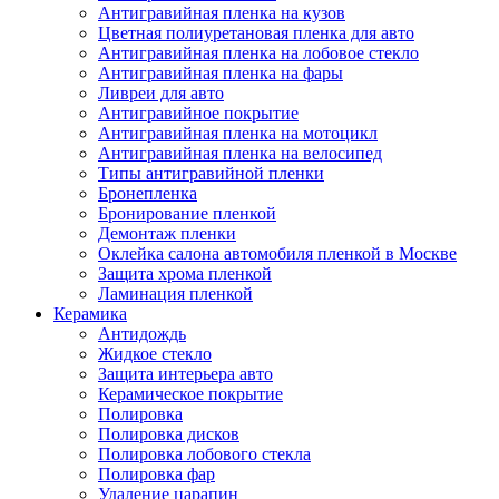
Антигравийная пленка на кузов
Цветная полиуретановая пленка для авто
Антигравийная пленка на лобовое стекло
Антигравийная пленка на фары
Ливреи для авто
Антигравийное покрытие
Антигравийная пленка на мотоцикл
Антигравийная пленка на велосипед
Типы антигравийной пленки
Бронепленка
Бронирование пленкой
Демонтаж пленки
Оклейка салона автомобиля пленкой в Москве
Защита хрома пленкой
Ламинация пленкой
Керамика
Антидождь
Жидкое стекло
Защита интерьера авто
Керамическое покрытие
Полировка
Полировка дисков
Полировка лобового стекла
Полировка фар
Удаление царапин