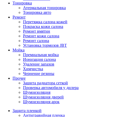
Тонировка
Атермальная тонировка
Тонировка авто
Ремонт
Перетяжка салона кожей
Покраска кожи салона
Ремонт вмятин
Ремонт кожи салона
Ремонт салона
Установка тормозов JBT
Мойка
Премиальная мойка
Ионизация салона
Удаление запахов
Химчистка
Чернение резины
Прочее
Защита радиатора сеткой
Проверка автомобиля у дилера
Шумоизоляция
Шумоизоляция дверей
Шумоизоляция арок
Защита пленкой
Антигравийная пленка