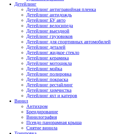
Детейлинг
Детейлинг антигравийная пленка
Детейлинг антидождь
Детейлинг БУ авто
Детейлинг велосипеда
Детейлинг выездной
Детейлинг грузовиков
Детейлинг для спортивных автомобилей
Детейлинг деталей
Детейлинг жидкое стекло
Детейлинг керамика
Детейлинг мотоцикла
Детейлинг мойка
Детейлинг полировка
Детейлинг покраска
Детейлинг рестайлинг
Детейлинг химчистка
Детейлинг яхт и катеров
Винил
Антихром
Брендирование
Винилография
Псевдо панорамная крыша
Снятие винила
Тонировка