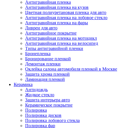
Антигравийная пленка
Антигравийная пленка на кузов
Цветная полиуретановая пленка для авто
Антигравийная пленка на лобовое стекло
Антигравийная пленка на фары
Ливреи для авто
Антигравийное покрытие
Антигравийная пленка на мотоцикл
Антигравийная пленка на велосипед
Типы антигравийной пленки
Бронепленка
Бронирование пленкой
Демонтаж пленки
Оклейка салона автомобиля пленкой в Москве
Защита хрома пленкой
Ламинация пленкой
Керамика
Антидождь
Жидкое стекло
Защита интерьера авто
Керамическое покрытие
Полировка
Полировка дисков
Полировка лобового стекла
Полировка фар