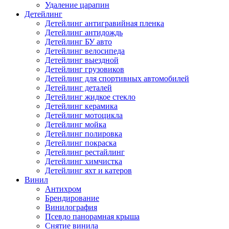
Удаление царапин
Детейлинг
Детейлинг антигравийная пленка
Детейлинг антидождь
Детейлинг БУ авто
Детейлинг велосипеда
Детейлинг выездной
Детейлинг грузовиков
Детейлинг для спортивных автомобилей
Детейлинг деталей
Детейлинг жидкое стекло
Детейлинг керамика
Детейлинг мотоцикла
Детейлинг мойка
Детейлинг полировка
Детейлинг покраска
Детейлинг рестайлинг
Детейлинг химчистка
Детейлинг яхт и катеров
Винил
Антихром
Брендирование
Винилография
Псевдо панорамная крыша
Снятие винила