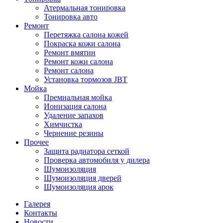
Атермальная тонировка
Тонировка авто
Ремонт
Перетяжка салона кожей
Покраска кожи салона
Ремонт вмятин
Ремонт кожи салона
Ремонт салона
Установка тормозов JBT
Мойка
Премиальная мойка
Ионизация салона
Удаление запахов
Химчистка
Чернение резины
Прочее
Защита радиатора сеткой
Проверка автомобиля у дилера
Шумоизоляция
Шумоизоляция дверей
Шумоизоляция арок
Галерея
Контакты
Новости