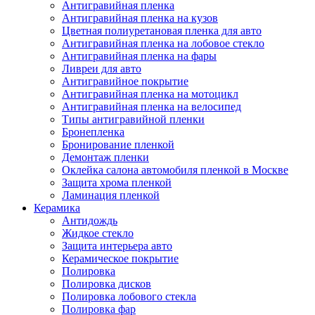
Антигравийная пленка
Антигравийная пленка на кузов
Цветная полиуретановая пленка для авто
Антигравийная пленка на лобовое стекло
Антигравийная пленка на фары
Ливреи для авто
Антигравийное покрытие
Антигравийная пленка на мотоцикл
Антигравийная пленка на велосипед
Типы антигравийной пленки
Бронепленка
Бронирование пленкой
Демонтаж пленки
Оклейка салона автомобиля пленкой в Москве
Защита хрома пленкой
Ламинация пленкой
Керамика
Антидождь
Жидкое стекло
Защита интерьера авто
Керамическое покрытие
Полировка
Полировка дисков
Полировка лобового стекла
Полировка фар