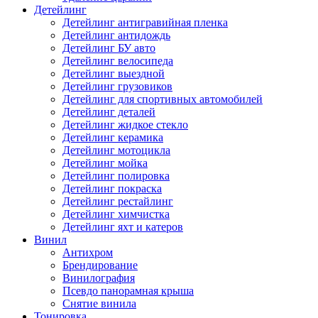
Детейлинг
Детейлинг антигравийная пленка
Детейлинг антидождь
Детейлинг БУ авто
Детейлинг велосипеда
Детейлинг выездной
Детейлинг грузовиков
Детейлинг для спортивных автомобилей
Детейлинг деталей
Детейлинг жидкое стекло
Детейлинг керамика
Детейлинг мотоцикла
Детейлинг мойка
Детейлинг полировка
Детейлинг покраска
Детейлинг рестайлинг
Детейлинг химчистка
Детейлинг яхт и катеров
Винил
Антихром
Брендирование
Винилография
Псевдо панорамная крыша
Снятие винила
Тонировка