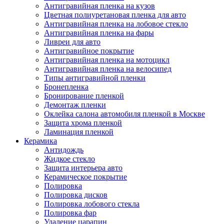
Антигравийная пленка на кузов
Цветная полиуретановая пленка для авто
Антигравийная пленка на лобовое стекло
Антигравийная пленка на фары
Ливреи для авто
Антигравийное покрытие
Антигравийная пленка на мотоцикл
Антигравийная пленка на велосипед
Типы антигравийной пленки
Бронепленка
Бронирование пленкой
Демонтаж пленки
Оклейка салона автомобиля пленкой в Москве
Защита хрома пленкой
Ламинация пленкой
Керамика
Антидождь
Жидкое стекло
Защита интерьера авто
Керамическое покрытие
Полировка
Полировка дисков
Полировка лобового стекла
Полировка фар
Удаление царапин