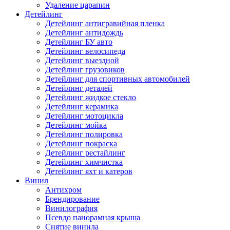
Удаление царапин
Детейлинг
Детейлинг антигравийная пленка
Детейлинг антидождь
Детейлинг БУ авто
Детейлинг велосипеда
Детейлинг выездной
Детейлинг грузовиков
Детейлинг для спортивных автомобилей
Детейлинг деталей
Детейлинг жидкое стекло
Детейлинг керамика
Детейлинг мотоцикла
Детейлинг мойка
Детейлинг полировка
Детейлинг покраска
Детейлинг рестайлинг
Детейлинг химчистка
Детейлинг яхт и катеров
Винил
Антихром
Брендирование
Винилография
Псевдо панорамная крыша
Снятие винила