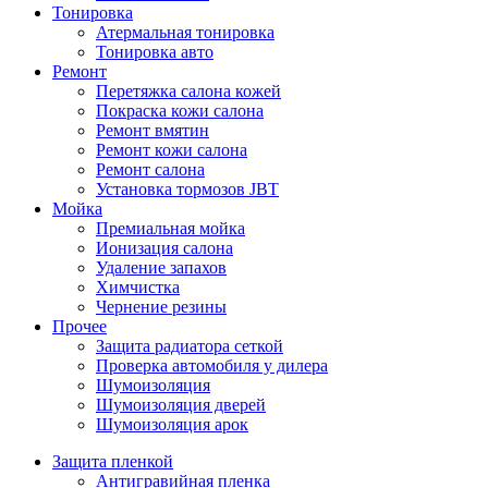
Тонировка
Атермальная тонировка
Тонировка авто
Ремонт
Перетяжка салона кожей
Покраска кожи салона
Ремонт вмятин
Ремонт кожи салона
Ремонт салона
Установка тормозов JBT
Мойка
Премиальная мойка
Ионизация салона
Удаление запахов
Химчистка
Чернение резины
Прочее
Защита радиатора сеткой
Проверка автомобиля у дилера
Шумоизоляция
Шумоизоляция дверей
Шумоизоляция арок
Защита пленкой
Антигравийная пленка