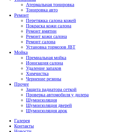
Атермальная тонировка
Тонировка авто
Ремонт
Перетяжка салона кожей
Покраска кожи салона
Ремонт вмятин
Ремонт кожи салона
Ремонт салона
Установка тормозов JBT
Мойка
Премиальная мойка
Ионизация салона
Удаление запахов
Химчистка
Чернение резины
Прочее
Защита радиатора сеткой
Проверка автомобиля у дилера
Шумоизоляция
Шумоизоляция дверей
Шумоизоляция арок
Галерея
Контакты
Новости