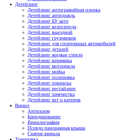
Детейлинг
Детейлинг антигравийная пленка
Детейлинг антидождь
Детейлинг БУ авто
Детейлинг велосипеда
Детейлинг выездной
Детейлинг грузовиков
Детейлинг для спортивных автомобилей
Детейлинг деталей
Детейлинг жидкое стекло
Детейлинг керамика
Детейлинг мотоцикла
Детейлинг мойка
Детейлинг полировка
Детейлинг покраска
Детейлинг рестайлинг
Детейлинг химчистка
Детейлинг яхт и катеров
Винил
Антихром
Брендирование
Винилография
Псевдо панорамная крыша
Снятие винила
Тонировка