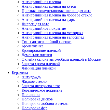
Антигравийная пленка
Антигравийная пленка на кузов
Цветная полиуретановая пленка для авто
Антигравийная пленка на лобовое стекло
Антигравийная пленка на фары
Ливреи для авто
Антигравийное покрытие
Антигравийная пленка на мотоцикл
Антигравийная пленка на велосипед
Типы антигравийной пленки
Бронепленка
Бронирование пленкой
Демонтаж пленки
Оклейка салона автомобиля пленкой в Москве
Защита хрома пленкой
Ламинация пленкой
Керамика
Антидождь
Жидкое стекло
Защита интерьера авто
Керамическое покрытие
Полировка
Полировка дисков
Полировка лобового стекла
Полировка фар