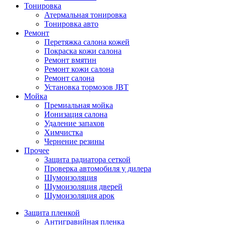
Тонировка
Атермальная тонировка
Тонировка авто
Ремонт
Перетяжка салона кожей
Покраска кожи салона
Ремонт вмятин
Ремонт кожи салона
Ремонт салона
Установка тормозов JBT
Мойка
Премиальная мойка
Ионизация салона
Удаление запахов
Химчистка
Чернение резины
Прочее
Защита радиатора сеткой
Проверка автомобиля у дилера
Шумоизоляция
Шумоизоляция дверей
Шумоизоляция арок
Защита пленкой
Антигравийная пленка