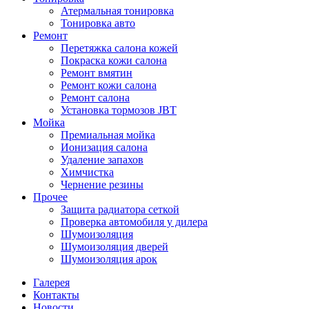
Атермальная тонировка
Тонировка авто
Ремонт
Перетяжка салона кожей
Покраска кожи салона
Ремонт вмятин
Ремонт кожи салона
Ремонт салона
Установка тормозов JBT
Мойка
Премиальная мойка
Ионизация салона
Удаление запахов
Химчистка
Чернение резины
Прочее
Защита радиатора сеткой
Проверка автомобиля у дилера
Шумоизоляция
Шумоизоляция дверей
Шумоизоляция арок
Галерея
Контакты
Новости