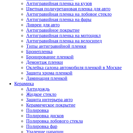
Антигравийная пленка на кузов
Цветная полиуретановая пленка для авто
Антигравийная пленка на лобовое стекло
Антигравийная пленка на фары
Ливреи для авто
Антигравийное покрытие
Антигравийная пленка на мотоцикл
Антигравийная пленка на велосипед
Типы антигравийной пленки
Бронепленка
Бронирование пленкой
Демонтаж пленки
Оклейка салона автомобиля пленкой в Москве
Защита хрома пленкой
Ламинация пленкой
Керамика
Антидождь
Жидкое стекло
Защита интерьера авто
Керамическое покрытие
Полировка
Полировка дисков
Полировка лобового стекла
Полировка фар
Удаление царапин