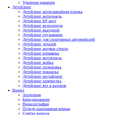
Удаление царапин
Детейлинг
Детейлинг антигравийная пленка
Детейлинг антидождь
Детейлинг БУ авто
Детейлинг велосипеда
Детейлинг выездной
Детейлинг грузовиков
Детейлинг для спортивных автомобилей
Детейлинг деталей
Детейлинг жидкое стекло
Детейлинг керамика
Детейлинг мотоцикла
Детейлинг мойка
Детейлинг полировка
Детейлинг покраска
Детейлинг рестайлинг
Детейлинг химчистка
Детейлинг яхт и катеров
Винил
Антихром
Брендирование
Винилография
Псевдо панорамная крыша
Снятие винила