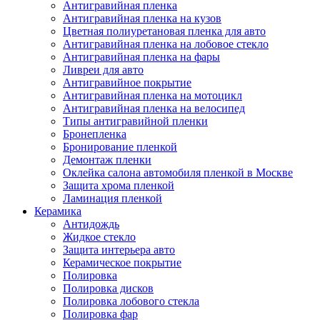
Антигравийная пленка
Антигравийная пленка на кузов
Цветная полиуретановая пленка для авто
Антигравийная пленка на лобовое стекло
Антигравийная пленка на фары
Ливреи для авто
Антигравийное покрытие
Антигравийная пленка на мотоцикл
Антигравийная пленка на велосипед
Типы антигравийной пленки
Бронепленка
Бронирование пленкой
Демонтаж пленки
Оклейка салона автомобиля пленкой в Москве
Защита хрома пленкой
Ламинация пленкой
Керамика
Антидождь
Жидкое стекло
Защита интерьера авто
Керамическое покрытие
Полировка
Полировка дисков
Полировка лобового стекла
Полировка фар