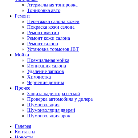
Атермальная тонировка
Тонировка авто
Ремонт
Перетяжка салона кожей
Покраска кожи салона
Ремонт вмятин
Ремонт кожи салона
Ремонт салона
Установка тормозов JBT
Мойка
Премиальная мойка
Ионизация салона
Удаление запахов
Химчистка
Чернение резины
Прочее
Защита радиатора сеткой
Проверка автомобиля у дилера
Шумоизоляция
Шумоизоляция дверей
Шумоизоляция арок
Галерея
Контакты
Новости