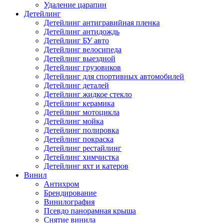
Удаление царапин
Детейлинг
Детейлинг антигравийная пленка
Детейлинг антидождь
Детейлинг БУ авто
Детейлинг велосипеда
Детейлинг выездной
Детейлинг грузовиков
Детейлинг для спортивных автомобилей
Детейлинг деталей
Детейлинг жидкое стекло
Детейлинг керамика
Детейлинг мотоцикла
Детейлинг мойка
Детейлинг полировка
Детейлинг покраска
Детейлинг рестайлинг
Детейлинг химчистка
Детейлинг яхт и катеров
Винил
Антихром
Брендирование
Винилография
Псевдо панорамная крыша
Снятие винила