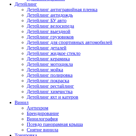
Детейлинг
Детейлинг антигравийная пленка
Детейлинг антидождь
Детейлинг БУ авто
Детейлинг велосипеда
Детейлинг выездной
Детейлинг грузовиков
Детейлинг для спортивных автомобилей
Детейлинг деталей
Детейлинг жидкое стекло
Детейлинг керамика
Детейлинг мотоцикла
Детейлинг мойка
Детейлинг полировка
Детейлинг покраска
Детейлинг рестайлинг
Детейлинг химчистка
Детейлинг яхт и катеров
Винил
Антихром
Брендирование
Винилография
Псевдо панорамная крыша
Снятие винила
Тонировка