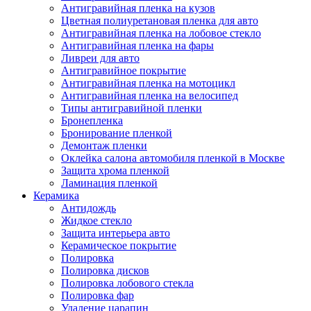
Антигравийная пленка на кузов
Цветная полиуретановая пленка для авто
Антигравийная пленка на лобовое стекло
Антигравийная пленка на фары
Ливреи для авто
Антигравийное покрытие
Антигравийная пленка на мотоцикл
Антигравийная пленка на велосипед
Типы антигравийной пленки
Бронепленка
Бронирование пленкой
Демонтаж пленки
Оклейка салона автомобиля пленкой в Москве
Защита хрома пленкой
Ламинация пленкой
Керамика
Антидождь
Жидкое стекло
Защита интерьера авто
Керамическое покрытие
Полировка
Полировка дисков
Полировка лобового стекла
Полировка фар
Удаление царапин