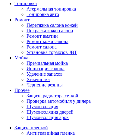
Тонировка
Атермальная тонировка
Тонировка авто
Ремонт
Перетяжка салона кожей
Покраска кожи салона
Ремонт вмятин
Ремонт кожи салона
Ремонт салона
Установка тормозов JBT
Мойка
Премиальная мойка
Ионизация салона
Удаление запахов
Химчистка
Чернение резины
Прочее
Защита радиатора сеткой
Проверка автомобиля у дилера
Шумоизоляция
Шумоизоляция дверей
Шумоизоляция арок
Защита пленкой
Антигравийная пленка