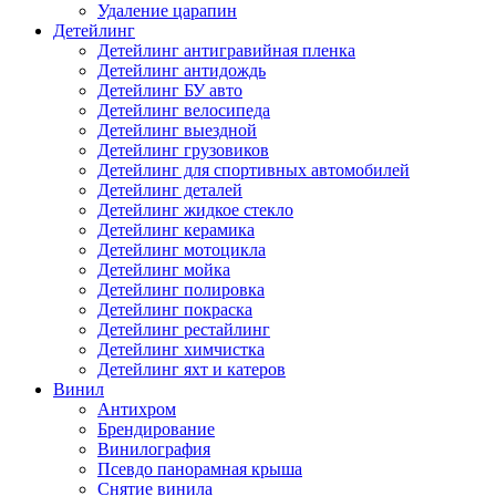
Удаление царапин
Детейлинг
Детейлинг антигравийная пленка
Детейлинг антидождь
Детейлинг БУ авто
Детейлинг велосипеда
Детейлинг выездной
Детейлинг грузовиков
Детейлинг для спортивных автомобилей
Детейлинг деталей
Детейлинг жидкое стекло
Детейлинг керамика
Детейлинг мотоцикла
Детейлинг мойка
Детейлинг полировка
Детейлинг покраска
Детейлинг рестайлинг
Детейлинг химчистка
Детейлинг яхт и катеров
Винил
Антихром
Брендирование
Винилография
Псевдо панорамная крыша
Снятие винила