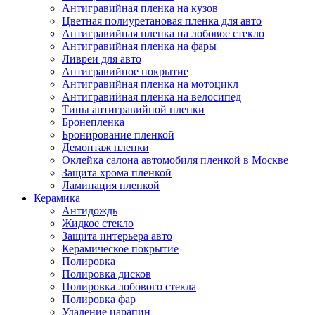
Антигравийная пленка на кузов
Цветная полиуретановая пленка для авто
Антигравийная пленка на лобовое стекло
Антигравийная пленка на фары
Ливреи для авто
Антигравийное покрытие
Антигравийная пленка на мотоцикл
Антигравийная пленка на велосипед
Типы антигравийной пленки
Бронепленка
Бронирование пленкой
Демонтаж пленки
Оклейка салона автомобиля пленкой в Москве
Защита хрома пленкой
Ламинация пленкой
Керамика
Антидождь
Жидкое стекло
Защита интерьера авто
Керамическое покрытие
Полировка
Полировка дисков
Полировка лобового стекла
Полировка фар
Удаление царапин