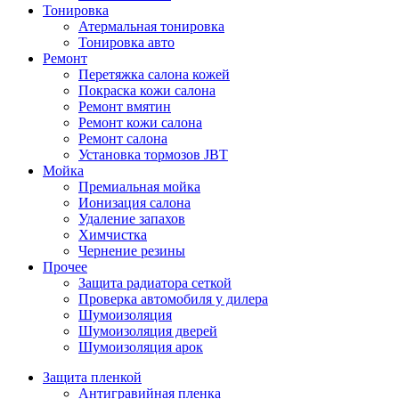
Тонировка
Атермальная тонировка
Тонировка авто
Ремонт
Перетяжка салона кожей
Покраска кожи салона
Ремонт вмятин
Ремонт кожи салона
Ремонт салона
Установка тормозов JBT
Мойка
Премиальная мойка
Ионизация салона
Удаление запахов
Химчистка
Чернение резины
Прочее
Защита радиатора сеткой
Проверка автомобиля у дилера
Шумоизоляция
Шумоизоляция дверей
Шумоизоляция арок
Защита пленкой
Антигравийная пленка