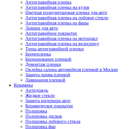
Антигравийная пленка
Антигравийная пленка на кузов
Цветная полиуретановая пленка для авто
Антигравийная пленка на лобовое стекло
Антигравийная пленка на фары
Ливреи для авто
Антигравийное покрытие
Антигравийная пленка на мотоцикл
Антигравийная пленка на велосипед
Типы антигравийной пленки
Бронепленка
Бронирование пленкой
Демонтаж пленки
Оклейка салона автомобиля пленкой в Москве
Защита хрома пленкой
Ламинация пленкой
Керамика
Антидождь
Жидкое стекло
Защита интерьера авто
Керамическое покрытие
Полировка
Полировка дисков
Полировка лобового стекла
Полировка фар