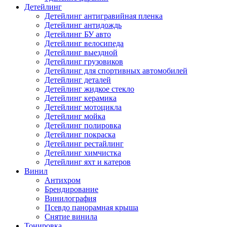
Детейлинг
Детейлинг антигравийная пленка
Детейлинг антидождь
Детейлинг БУ авто
Детейлинг велосипеда
Детейлинг выездной
Детейлинг грузовиков
Детейлинг для спортивных автомобилей
Детейлинг деталей
Детейлинг жидкое стекло
Детейлинг керамика
Детейлинг мотоцикла
Детейлинг мойка
Детейлинг полировка
Детейлинг покраска
Детейлинг рестайлинг
Детейлинг химчистка
Детейлинг яхт и катеров
Винил
Антихром
Брендирование
Винилография
Псевдо панорамная крыша
Снятие винила
Тонировка