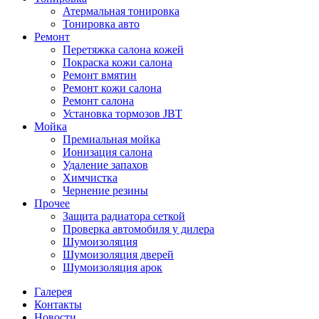
Атермальная тонировка
Тонировка авто
Ремонт
Перетяжка салона кожей
Покраска кожи салона
Ремонт вмятин
Ремонт кожи салона
Ремонт салона
Установка тормозов JBT
Мойка
Премиальная мойка
Ионизация салона
Удаление запахов
Химчистка
Чернение резины
Прочее
Защита радиатора сеткой
Проверка автомобиля у дилера
Шумоизоляция
Шумоизоляция дверей
Шумоизоляция арок
Галерея
Контакты
Новости