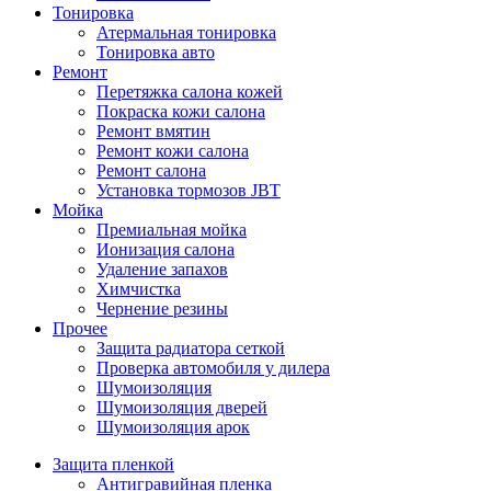
Тонировка
Атермальная тонировка
Тонировка авто
Ремонт
Перетяжка салона кожей
Покраска кожи салона
Ремонт вмятин
Ремонт кожи салона
Ремонт салона
Установка тормозов JBT
Мойка
Премиальная мойка
Ионизация салона
Удаление запахов
Химчистка
Чернение резины
Прочее
Защита радиатора сеткой
Проверка автомобиля у дилера
Шумоизоляция
Шумоизоляция дверей
Шумоизоляция арок
Защита пленкой
Антигравийная пленка