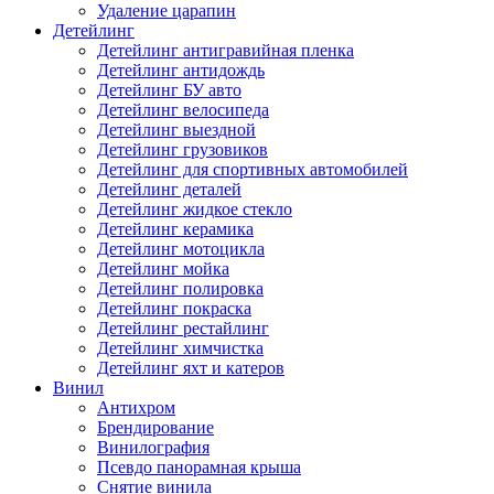
Удаление царапин
Детейлинг
Детейлинг антигравийная пленка
Детейлинг антидождь
Детейлинг БУ авто
Детейлинг велосипеда
Детейлинг выездной
Детейлинг грузовиков
Детейлинг для спортивных автомобилей
Детейлинг деталей
Детейлинг жидкое стекло
Детейлинг керамика
Детейлинг мотоцикла
Детейлинг мойка
Детейлинг полировка
Детейлинг покраска
Детейлинг рестайлинг
Детейлинг химчистка
Детейлинг яхт и катеров
Винил
Антихром
Брендирование
Винилография
Псевдо панорамная крыша
Снятие винила