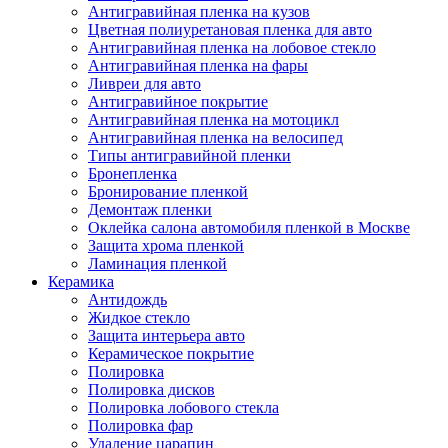
Антигравийная пленка на кузов
Цветная полиуретановая пленка для авто
Антигравийная пленка на лобовое стекло
Антигравийная пленка на фары
Ливреи для авто
Антигравийное покрытие
Антигравийная пленка на мотоцикл
Антигравийная пленка на велосипед
Типы антигравийной пленки
Бронепленка
Бронирование пленкой
Демонтаж пленки
Оклейка салона автомобиля пленкой в Москве
Защита хрома пленкой
Ламинация пленкой
Керамика
Антидождь
Жидкое стекло
Защита интерьера авто
Керамическое покрытие
Полировка
Полировка дисков
Полировка лобового стекла
Полировка фар
Удаление царапин