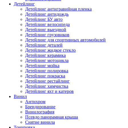
Детейлинг
Детейлинг антигравийная пленка
Детейлинг антидождь
Детейлинг БУ авто
Детейлинг велосипеда
Детейлинг выездной
Детейлинг грузовиков
Детейлинг для спортивных автомобилей
Детейлинг деталей
Детейлинг жидкое стекло
Детейлинг керамика
Детейлинг мотоцикла
Детейлинг мойка
Детейлинг полировка
Детейлинг покраска
Детейлинг рестайлинг
Детейлинг химчистка
Детейлинг яхт и катеров
Винил
Антихром
Брендирование
Винилография
Псевдо панорамная крыша
Снятие винила
Тонировка