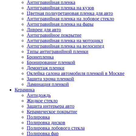
Антигравийная пленка
Антигравийная пленка на кузов
Цветная полиуретановая пленка для авто
Антигравийная пленка на лобовое стекло
Антигравийная пленка на фары
Ливреи для авто
Антигравийное покрытие
Антигравийная пленка на мотоцикл
Антигравийная пленка на велосипед
Типы антигравийной пленки
Бронепленка
Бронирование пленкой
Демонтаж пленки
Оклейка салона автомобиля пленкой в Москве
Защита хрома пленкой
Ламинация пленкой
Керамика
Антидождь
Жидкое стекло
Защита интерьера авто
Керамическое покрытие
Полировка
Полировка дисков
Полировка лобового стекла
Полировка фар