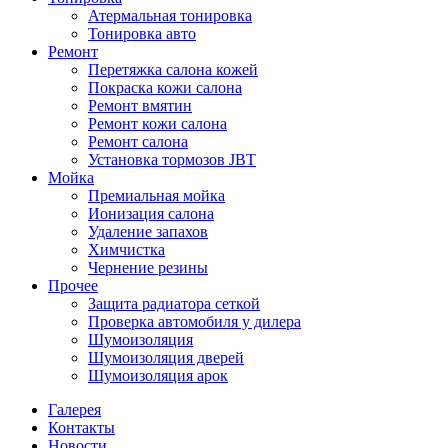
Атермальная тонировка
Тонировка авто
Ремонт
Перетяжка салона кожей
Покраска кожи салона
Ремонт вмятин
Ремонт кожи салона
Ремонт салона
Установка тормозов JBT
Мойка
Премиальная мойка
Ионизация салона
Удаление запахов
Химчистка
Чернение резины
Прочее
Защита радиатора сеткой
Проверка автомобиля у дилера
Шумоизоляция
Шумоизоляция дверей
Шумоизоляция арок
Галерея
Контакты
Новости