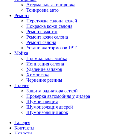
Атермальная тонировка
Тонировка авто
Ремонт
Перетяжка салона кожей
Покраска кожи салона
Ремонт вмятин
Ремонт кожи салона
Ремонт салона
Установка тормозов JBT
Мойка
Премиальная мойка
Ионизация салона
Удаление запахов
Химчистка
Чернение резины
Прочее
Защита радиатора сеткой
Проверка автомобиля у дилера
Шумоизоляция
Шумоизоляция дверей
Шумоизоляция арок
Галерея
Контакты
Новости