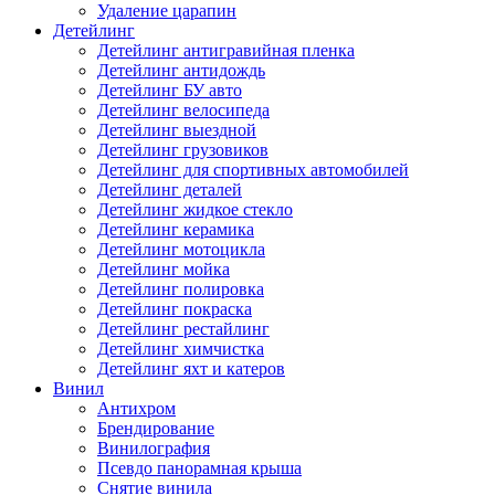
Удаление царапин
Детейлинг
Детейлинг антигравийная пленка
Детейлинг антидождь
Детейлинг БУ авто
Детейлинг велосипеда
Детейлинг выездной
Детейлинг грузовиков
Детейлинг для спортивных автомобилей
Детейлинг деталей
Детейлинг жидкое стекло
Детейлинг керамика
Детейлинг мотоцикла
Детейлинг мойка
Детейлинг полировка
Детейлинг покраска
Детейлинг рестайлинг
Детейлинг химчистка
Детейлинг яхт и катеров
Винил
Антихром
Брендирование
Винилография
Псевдо панорамная крыша
Снятие винила