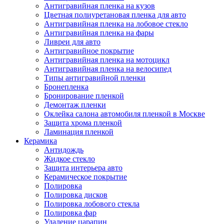
Антигравийная пленка на кузов
Цветная полиуретановая пленка для авто
Антигравийная пленка на лобовое стекло
Антигравийная пленка на фары
Ливреи для авто
Антигравийное покрытие
Антигравийная пленка на мотоцикл
Антигравийная пленка на велосипед
Типы антигравийной пленки
Бронепленка
Бронирование пленкой
Демонтаж пленки
Оклейка салона автомобиля пленкой в Москве
Защита хрома пленкой
Ламинация пленкой
Керамика
Антидождь
Жидкое стекло
Защита интерьера авто
Керамическое покрытие
Полировка
Полировка дисков
Полировка лобового стекла
Полировка фар
Удаление царапин