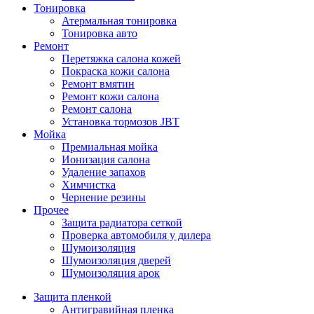
Тонировка
Атермальная тонировка
Тонировка авто
Ремонт
Перетяжка салона кожей
Покраска кожи салона
Ремонт вмятин
Ремонт кожи салона
Ремонт салона
Установка тормозов JBT
Мойка
Премиальная мойка
Ионизация салона
Удаление запахов
Химчистка
Чернение резины
Прочее
Защита радиатора сеткой
Проверка автомобиля у дилера
Шумоизоляция
Шумоизоляция дверей
Шумоизоляция арок
Защита пленкой
Антигравийная пленка