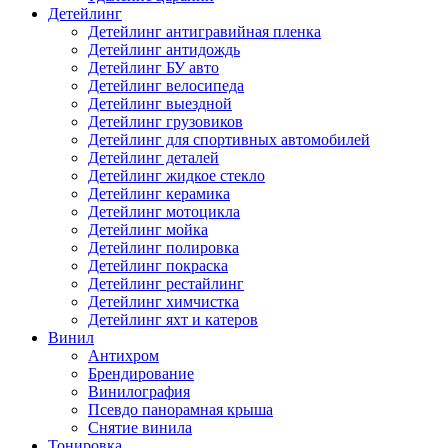
Детейлинг
Детейлинг антигравийная пленка
Детейлинг антидождь
Детейлинг БУ авто
Детейлинг велосипеда
Детейлинг выездной
Детейлинг грузовиков
Детейлинг для спортивных автомобилей
Детейлинг деталей
Детейлинг жидкое стекло
Детейлинг керамика
Детейлинг мотоцикла
Детейлинг мойка
Детейлинг полировка
Детейлинг покраска
Детейлинг рестайлинг
Детейлинг химчистка
Детейлинг яхт и катеров
Винил
Антихром
Брендирование
Винилография
Псевдо панорамная крыша
Снятие винила
Тонировка