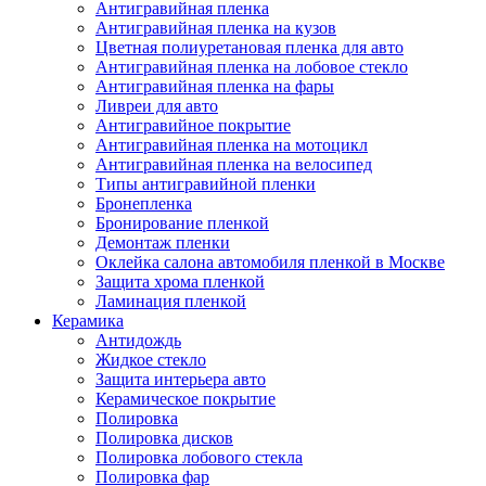
Антигравийная пленка
Антигравийная пленка на кузов
Цветная полиуретановая пленка для авто
Антигравийная пленка на лобовое стекло
Антигравийная пленка на фары
Ливреи для авто
Антигравийное покрытие
Антигравийная пленка на мотоцикл
Антигравийная пленка на велосипед
Типы антигравийной пленки
Бронепленка
Бронирование пленкой
Демонтаж пленки
Оклейка салона автомобиля пленкой в Москве
Защита хрома пленкой
Ламинация пленкой
Керамика
Антидождь
Жидкое стекло
Защита интерьера авто
Керамическое покрытие
Полировка
Полировка дисков
Полировка лобового стекла
Полировка фар