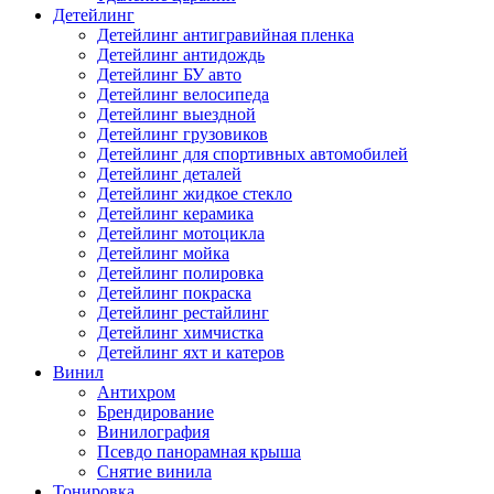
Детейлинг
Детейлинг антигравийная пленка
Детейлинг антидождь
Детейлинг БУ авто
Детейлинг велосипеда
Детейлинг выездной
Детейлинг грузовиков
Детейлинг для спортивных автомобилей
Детейлинг деталей
Детейлинг жидкое стекло
Детейлинг керамика
Детейлинг мотоцикла
Детейлинг мойка
Детейлинг полировка
Детейлинг покраска
Детейлинг рестайлинг
Детейлинг химчистка
Детейлинг яхт и катеров
Винил
Антихром
Брендирование
Винилография
Псевдо панорамная крыша
Снятие винила
Тонировка