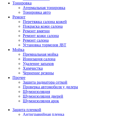
Тонировка
Атермальная тонировка
Тонировка авто
Ремонт
Перетяжка салона кожей
Покраска кожи салона
Ремонт вмятин
Ремонт кожи салона
Ремонт салона
Установка тормозов JBT
Мойка
Премиальная мойка
Ионизация салона
Удаление запахов
Химчистка
Чернение резины
Прочее
Защита радиатора сеткой
Проверка автомобиля у дилера
Шумоизоляция
Шумоизоляция дверей
Шумоизоляция арок
Защита пленкой
Антигравийная пленка