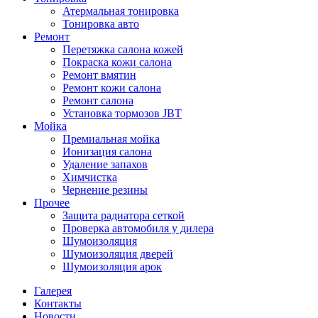
Атермальная тонировка
Тонировка авто
Ремонт
Перетяжка салона кожей
Покраска кожи салона
Ремонт вмятин
Ремонт кожи салона
Ремонт салона
Установка тормозов JBT
Мойка
Премиальная мойка
Ионизация салона
Удаление запахов
Химчистка
Чернение резины
Прочее
Защита радиатора сеткой
Проверка автомобиля у дилера
Шумоизоляция
Шумоизоляция дверей
Шумоизоляция арок
Галерея
Контакты
Новости