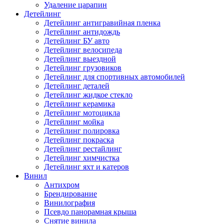
Удаление царапин
Детейлинг
Детейлинг антигравийная пленка
Детейлинг антидождь
Детейлинг БУ авто
Детейлинг велосипеда
Детейлинг выездной
Детейлинг грузовиков
Детейлинг для спортивных автомобилей
Детейлинг деталей
Детейлинг жидкое стекло
Детейлинг керамика
Детейлинг мотоцикла
Детейлинг мойка
Детейлинг полировка
Детейлинг покраска
Детейлинг рестайлинг
Детейлинг химчистка
Детейлинг яхт и катеров
Винил
Антихром
Брендирование
Винилография
Псевдо панорамная крыша
Снятие винила