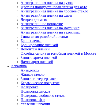
Антигравийная пленка на кузов
Цветная полиуретановая пленка для авто
Антигравийная пленка на лобовое стекло
Антигравийная пленка на фары
Ливреи для авто
Антигравийное покрытие
Антигравийная пленка на мотоцикл
Антигравийная пленка на велосипед
Типы антигравийной пленки
Бронепленка
Бронирование пленкой
Демонтаж пленки
Оклейка салона автомобиля пленкой в Москве
Защита хрома пленкой
Ламинация пленкой
Керамика
Антидождь
Жидкое стекло
Защита интерьера авто
Керамическое покрытие
Полировка
Полировка дисков
Полировка лобового стекла
Полировка фар
Удаление царапин