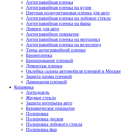
Антигравийная пленка
Антигравийная пленка на кузов
Цветная полиуретановая пленка для авто
Антигравийная пленка на лобовое стекло
Антигравийная пленка на фары
Ливреи для авто
Антигравийное покрытие
Антигравийная пленка на мотоцикл
Антигравийная пленка на велосипед
Типы антигравийной пленки
Бронепленка
Бронирование пленкой
Демонтаж пленки
Оклейка салона автомобиля пленкой в Москве
Защита хрома пленкой
Ламинация пленкой
Керамика
Антидождь
Жидкое стекло
Защита интерьера авто
Керамическое покрытие
Полировка
Полировка дисков
Полировка лобового стекла
Полировка фар