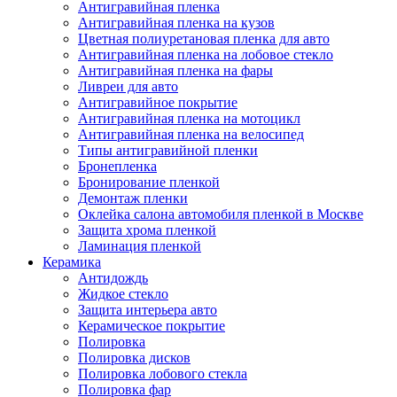
Антигравийная пленка
Антигравийная пленка на кузов
Цветная полиуретановая пленка для авто
Антигравийная пленка на лобовое стекло
Антигравийная пленка на фары
Ливреи для авто
Антигравийное покрытие
Антигравийная пленка на мотоцикл
Антигравийная пленка на велосипед
Типы антигравийной пленки
Бронепленка
Бронирование пленкой
Демонтаж пленки
Оклейка салона автомобиля пленкой в Москве
Защита хрома пленкой
Ламинация пленкой
Керамика
Антидождь
Жидкое стекло
Защита интерьера авто
Керамическое покрытие
Полировка
Полировка дисков
Полировка лобового стекла
Полировка фар