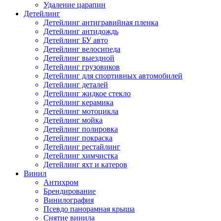
Удаление царапин
Детейлинг
Детейлинг антигравийная пленка
Детейлинг антидождь
Детейлинг БУ авто
Детейлинг велосипеда
Детейлинг выездной
Детейлинг грузовиков
Детейлинг для спортивных автомобилей
Детейлинг деталей
Детейлинг жидкое стекло
Детейлинг керамика
Детейлинг мотоцикла
Детейлинг мойка
Детейлинг полировка
Детейлинг покраска
Детейлинг рестайлинг
Детейлинг химчистка
Детейлинг яхт и катеров
Винил
Антихром
Брендирование
Винилография
Псевдо панорамная крыша
Снятие винила