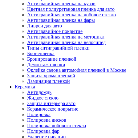
Антигравийная пленка на кузов
Цветная полиуретановая пленка для авто
Антигравийная пленка на лобовое стекло
Антигравийная пленка на фары
Ливреи для авто
Антигравийное покрытие
Антигравийная пленка на мотоцикл
Антигравийная пленка на велосипед
Типы антигравийной пленки
Бронепленка
Бронирование пленкой
Демонтаж пленки
Оклейка салона автомобиля пленкой в Москве
Защита хрома пленкой
Ламинация пленкой
Керамика
Антидождь
Жидкое стекло
Защита интерьера авто
Керамическое покрытие
Полировка
Полировка дисков
Полировка лобового стекла
Полировка фар
Удаление царапин