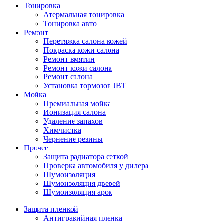
Тонировка
Атермальная тонировка
Тонировка авто
Ремонт
Перетяжка салона кожей
Покраска кожи салона
Ремонт вмятин
Ремонт кожи салона
Ремонт салона
Установка тормозов JBT
Мойка
Премиальная мойка
Ионизация салона
Удаление запахов
Химчистка
Чернение резины
Прочее
Защита радиатора сеткой
Проверка автомобиля у дилера
Шумоизоляция
Шумоизоляция дверей
Шумоизоляция арок
Защита пленкой
Антигравийная пленка