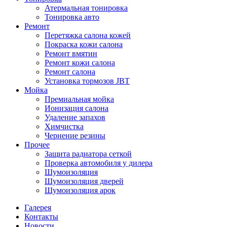
Атермальная тонировка
Тонировка авто
Ремонт
Перетяжка салона кожей
Покраска кожи салона
Ремонт вмятин
Ремонт кожи салона
Ремонт салона
Установка тормозов JBT
Мойка
Премиальная мойка
Ионизация салона
Удаление запахов
Химчистка
Чернение резины
Прочее
Защита радиатора сеткой
Проверка автомобиля у дилера
Шумоизоляция
Шумоизоляция дверей
Шумоизоляция арок
Галерея
Контакты
Новости