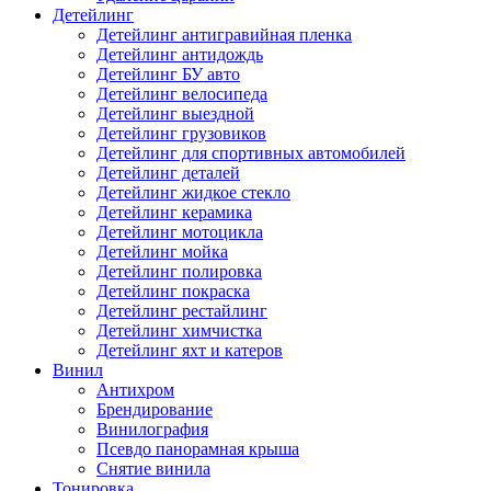
Детейлинг
Детейлинг антигравийная пленка
Детейлинг антидождь
Детейлинг БУ авто
Детейлинг велосипеда
Детейлинг выездной
Детейлинг грузовиков
Детейлинг для спортивных автомобилей
Детейлинг деталей
Детейлинг жидкое стекло
Детейлинг керамика
Детейлинг мотоцикла
Детейлинг мойка
Детейлинг полировка
Детейлинг покраска
Детейлинг рестайлинг
Детейлинг химчистка
Детейлинг яхт и катеров
Винил
Антихром
Брендирование
Винилография
Псевдо панорамная крыша
Снятие винила
Тонировка