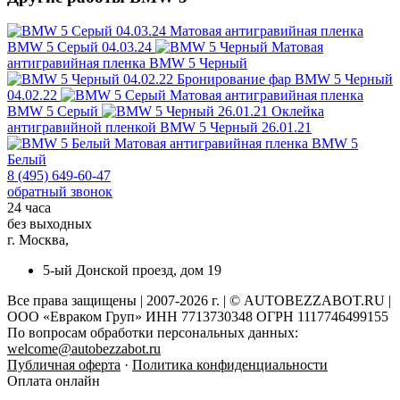
Матовая антигравийная пленка
BMW 5 Серый 04.03.24
Матовая
антигравийная пленка
BMW 5 Черный
Бронирование фар
BMW 5 Черный
04.02.22
Матовая антигравийная пленка
BMW 5 Серый
Оклейка
антигравийной пленкой
BMW 5 Черный 26.01.21
Матовая антигравийная пленка
BMW 5
Белый
8 (495) 649-60-47
обратный звонок
24 часа
без выходных
г. Москва,
5-ый Донской проезд, дом 19
Все права защищены | 2007-2026 г. | © AUTOBEZZABOT.RU |
ООО «Евраком Груп» ИНН 7713730348 ОГРН 1117746499155
По вопросам обработки персональных данных:
welcome@autobezzabot.ru
Публичная оферта
·
Политика конфиденциальности
Оплата онлайн