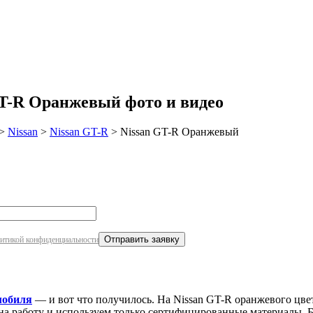
робнее
GT-R Оранжевый фото и видео
>
Nissan
>
Nissan GT-R
>
Nissan GT-R Оранжевый
итикой конфиденциальности
мобиля
— и вот что получилось. На Nissan GT-R оранжевого цвета
на работу и используем только сертифицированные материалы. Б