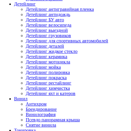
Детейлинг
Детейлинг антигравийная пленка
Детейлинг антидождь
Детейлинг БУ авто
Детейлинг велосипеда
Детейлинг выездной
Детейлинг грузовиков
Детейлинг для спортивных автомобилей
Детейлинг деталей
Детейлинг жидкое стекло
Детейлинг керамика
Детейлинг мотоцикла
Детейлинг мойка
Детейлинг полировка
Детейлинг покраска
Детейлинг рестайлинг
Детейлинг химчистка
Детейлинг яхт и катеров
Винил
Антихром
Брендирование
Винилография
Псевдо панорамная крыша
Снятие винила
Тонировка