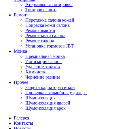
Атермальная тонировка
Тонировка авто
Ремонт
Перетяжка салона кожей
Покраска кожи салона
Ремонт вмятин
Ремонт кожи салона
Ремонт салона
Установка тормозов JBT
Мойка
Премиальная мойка
Ионизация салона
Удаление запахов
Химчистка
Чернение резины
Прочее
Защита радиатора сеткой
Проверка автомобиля у дилера
Шумоизоляция
Шумоизоляция дверей
Шумоизоляция арок
Галерея
Контакты
Новости