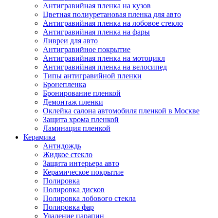
Антигравийная пленка на кузов
Цветная полиуретановая пленка для авто
Антигравийная пленка на лобовое стекло
Антигравийная пленка на фары
Ливреи для авто
Антигравийное покрытие
Антигравийная пленка на мотоцикл
Антигравийная пленка на велосипед
Типы антигравийной пленки
Бронепленка
Бронирование пленкой
Демонтаж пленки
Оклейка салона автомобиля пленкой в Москве
Защита хрома пленкой
Ламинация пленкой
Керамика
Антидождь
Жидкое стекло
Защита интерьера авто
Керамическое покрытие
Полировка
Полировка дисков
Полировка лобового стекла
Полировка фар
Удаление царапин