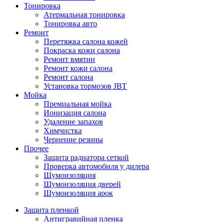
Тонировка
Атермальная тонировка
Тонировка авто
Ремонт
Перетяжка салона кожей
Покраска кожи салона
Ремонт вмятин
Ремонт кожи салона
Ремонт салона
Установка тормозов JBT
Мойка
Премиальная мойка
Ионизация салона
Удаление запахов
Химчистка
Чернение резины
Прочее
Защита радиатора сеткой
Проверка автомобиля у дилера
Шумоизоляция
Шумоизоляция дверей
Шумоизоляция арок
Защита пленкой
Антигравийная пленка