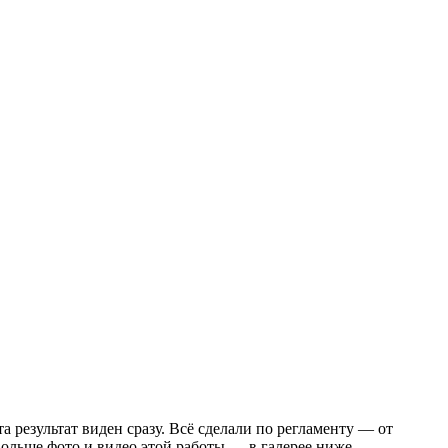
 результат виден сразу. Всё сделали по регламенту — от
ольше фото и видео этой работы — в галерее ниже.