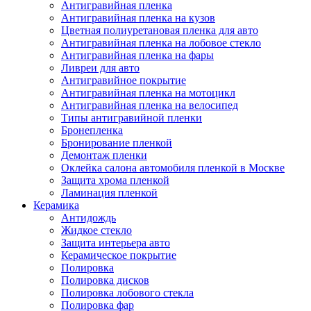
Антигравийная пленка
Антигравийная пленка на кузов
Цветная полиуретановая пленка для авто
Антигравийная пленка на лобовое стекло
Антигравийная пленка на фары
Ливреи для авто
Антигравийное покрытие
Антигравийная пленка на мотоцикл
Антигравийная пленка на велосипед
Типы антигравийной пленки
Бронепленка
Бронирование пленкой
Демонтаж пленки
Оклейка салона автомобиля пленкой в Москве
Защита хрома пленкой
Ламинация пленкой
Керамика
Антидождь
Жидкое стекло
Защита интерьера авто
Керамическое покрытие
Полировка
Полировка дисков
Полировка лобового стекла
Полировка фар