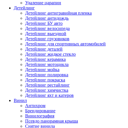
Удаление царапин
Детейлинг
Детейлинг антигравийная пленка
Детейлинг антидождь
Детейлинг БУ авто
Детейлинг велосипеда
Детейлинг выездной
Детейлинг грузовиков
Детейлинг для спортивных автомобилей
Детейлинг деталей
Детейлинг жидкое стекло
Детейлинг керамика
Детейлинг мотоцикла
Детейлинг мойка
Детейлинг полировка
Детейлинг покраска
Детейлинг рестайлинг
Детейлинг химчистка
Детейлинг яхт и катеров
Винил
Антихром
Брендирование
Винилография
Псевдо панорамная крыша
Снятие винила