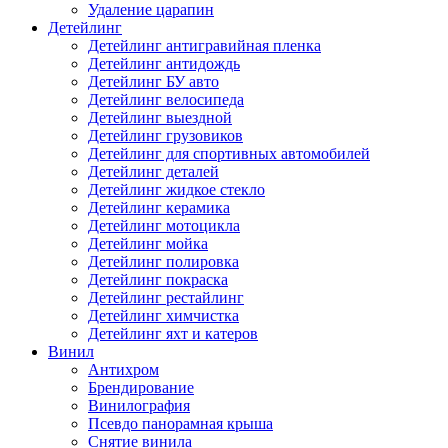
Удаление царапин
Детейлинг
Детейлинг антигравийная пленка
Детейлинг антидождь
Детейлинг БУ авто
Детейлинг велосипеда
Детейлинг выездной
Детейлинг грузовиков
Детейлинг для спортивных автомобилей
Детейлинг деталей
Детейлинг жидкое стекло
Детейлинг керамика
Детейлинг мотоцикла
Детейлинг мойка
Детейлинг полировка
Детейлинг покраска
Детейлинг рестайлинг
Детейлинг химчистка
Детейлинг яхт и катеров
Винил
Антихром
Брендирование
Винилография
Псевдо панорамная крыша
Снятие винила