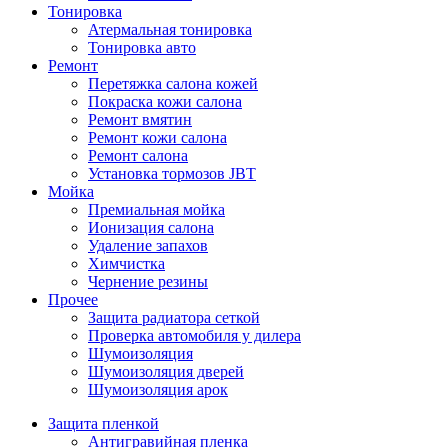
Тонировка
Атермальная тонировка
Тонировка авто
Ремонт
Перетяжка салона кожей
Покраска кожи салона
Ремонт вмятин
Ремонт кожи салона
Ремонт салона
Установка тормозов JBT
Мойка
Премиальная мойка
Ионизация салона
Удаление запахов
Химчистка
Чернение резины
Прочее
Защита радиатора сеткой
Проверка автомобиля у дилера
Шумоизоляция
Шумоизоляция дверей
Шумоизоляция арок
Защита пленкой
Антигравийная пленка