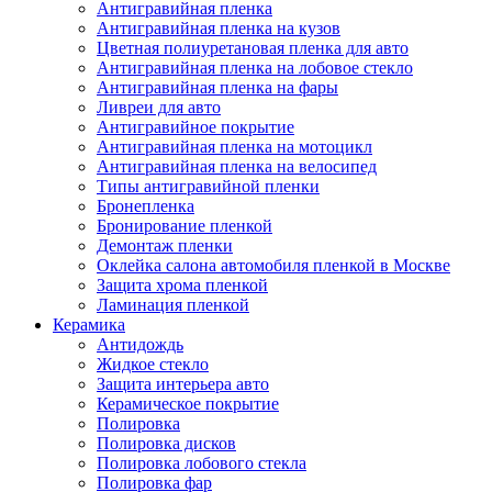
Антигравийная пленка
Антигравийная пленка на кузов
Цветная полиуретановая пленка для авто
Антигравийная пленка на лобовое стекло
Антигравийная пленка на фары
Ливреи для авто
Антигравийное покрытие
Антигравийная пленка на мотоцикл
Антигравийная пленка на велосипед
Типы антигравийной пленки
Бронепленка
Бронирование пленкой
Демонтаж пленки
Оклейка салона автомобиля пленкой в Москве
Защита хрома пленкой
Ламинация пленкой
Керамика
Антидождь
Жидкое стекло
Защита интерьера авто
Керамическое покрытие
Полировка
Полировка дисков
Полировка лобового стекла
Полировка фар