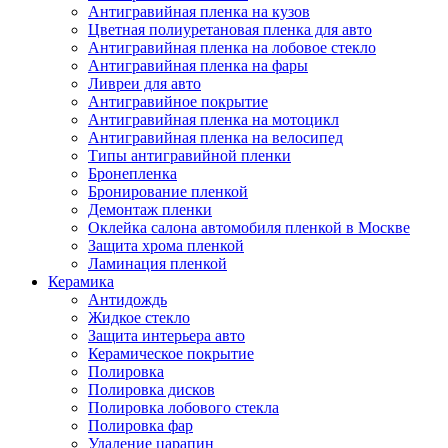
Антигравийная пленка на кузов
Цветная полиуретановая пленка для авто
Антигравийная пленка на лобовое стекло
Антигравийная пленка на фары
Ливреи для авто
Антигравийное покрытие
Антигравийная пленка на мотоцикл
Антигравийная пленка на велосипед
Типы антигравийной пленки
Бронепленка
Бронирование пленкой
Демонтаж пленки
Оклейка салона автомобиля пленкой в Москве
Защита хрома пленкой
Ламинация пленкой
Керамика
Антидождь
Жидкое стекло
Защита интерьера авто
Керамическое покрытие
Полировка
Полировка дисков
Полировка лобового стекла
Полировка фар
Удаление царапин