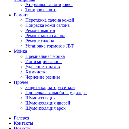
Атермальная тонировка
Тонировка авто
Ремонт
Перетяжка салона кожей
Покраска кожи салона
Ремонт вмятин
Ремонт кожи салона
Ремонт салона
Установка тормозов JBT
Мойка
Премиальная мойка
Ионизация салона
Удаление запахов
Химчистка
Чернение резины
Прочее
Защита радиатора сеткой
Проверка автомобиля у дилера
Шумоизоляция
Шумоизоляция дверей
Шумоизоляция арок
Галерея
Контакты
Новости