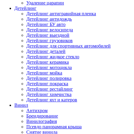
Удаление царапин
Детейлинг
Детейлинг антигравийная пленка
Детейлинг антидождь
Детейлинг БУ авто
Детейлинг велосипеда
Детейлинг выездной
Детейлинг грузовиков
Детейлинг для спортивных автомобилей
Детейлинг деталей
Детейлинг жидкое стекло
Детейлинг керамика
Детейлинг мотоцикла
Детейлинг мойка
Детейлинг полировка
Детейлинг покраска
Детейлинг рестайлинг
Детейлинг химчистка
Детейлинг яхт и катеров
Винил
Антихром
Брендирование
Винилография
Псевдо панорамная крыша
Снятие винила