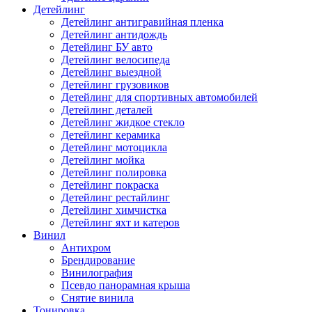
Детейлинг
Детейлинг антигравийная пленка
Детейлинг антидождь
Детейлинг БУ авто
Детейлинг велосипеда
Детейлинг выездной
Детейлинг грузовиков
Детейлинг для спортивных автомобилей
Детейлинг деталей
Детейлинг жидкое стекло
Детейлинг керамика
Детейлинг мотоцикла
Детейлинг мойка
Детейлинг полировка
Детейлинг покраска
Детейлинг рестайлинг
Детейлинг химчистка
Детейлинг яхт и катеров
Винил
Антихром
Брендирование
Винилография
Псевдо панорамная крыша
Снятие винила
Тонировка