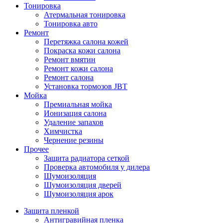
Тонировка
Атермальная тонировка
Тонировка авто
Ремонт
Перетяжка салона кожей
Покраска кожи салона
Ремонт вмятин
Ремонт кожи салона
Ремонт салона
Установка тормозов JBT
Мойка
Премиальная мойка
Ионизация салона
Удаление запахов
Химчистка
Чернение резины
Прочее
Защита радиатора сеткой
Проверка автомобиля у дилера
Шумоизоляция
Шумоизоляция дверей
Шумоизоляция арок
Защита пленкой
Антигравийная пленка