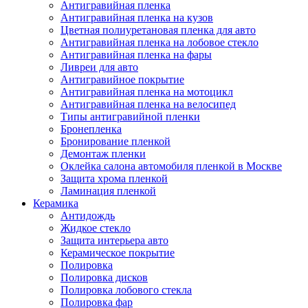
Антигравийная пленка
Антигравийная пленка на кузов
Цветная полиуретановая пленка для авто
Антигравийная пленка на лобовое стекло
Антигравийная пленка на фары
Ливреи для авто
Антигравийное покрытие
Антигравийная пленка на мотоцикл
Антигравийная пленка на велосипед
Типы антигравийной пленки
Бронепленка
Бронирование пленкой
Демонтаж пленки
Оклейка салона автомобиля пленкой в Москве
Защита хрома пленкой
Ламинация пленкой
Керамика
Антидождь
Жидкое стекло
Защита интерьера авто
Керамическое покрытие
Полировка
Полировка дисков
Полировка лобового стекла
Полировка фар