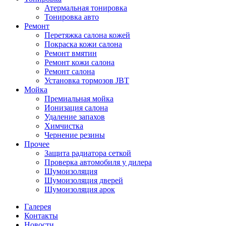
Атермальная тонировка
Тонировка авто
Ремонт
Перетяжка салона кожей
Покраска кожи салона
Ремонт вмятин
Ремонт кожи салона
Ремонт салона
Установка тормозов JBT
Мойка
Премиальная мойка
Ионизация салона
Удаление запахов
Химчистка
Чернение резины
Прочее
Защита радиатора сеткой
Проверка автомобиля у дилера
Шумоизоляция
Шумоизоляция дверей
Шумоизоляция арок
Галерея
Контакты
Новости