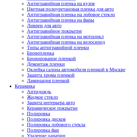
Антигравийная пленка на кузов
Цветная полиуретановая пленка для авто
Антигравийная пленка на лобовое стекло
Антигравийная пленка на фары
Ливреи для авто
Антигравийное покрытие
Антигравийная пленка на мотоцикл
Антигравийная пленка на велосипед
Типы антигравийной пленки
Бронепленка
Бронирование пленкой
Демонтаж пленки
Оклейка салона автомобиля пленкой в Москве
Защита хрома пленкой
Ламинация пленкой
Керамика
Антидождь
Жидкое стекло
Защита интерьера авто
Керамическое покрытие
Полировка
Полировка дисков
Полировка лобового стекла
Полировка фар
Удаление царапин