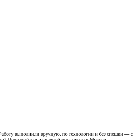
 Работу выполнили вручную, по технологии и без спешки — с
га? Приезжайте в наш детейлинг-центр в Москве.