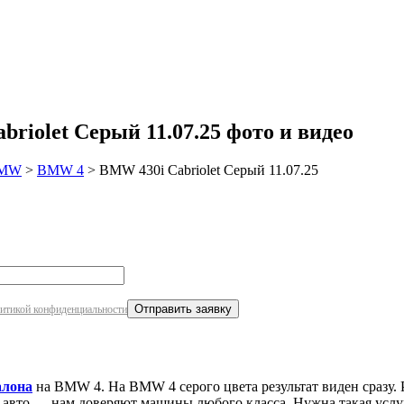
робнее
riolet Серый 11.07.25 фото и видео
MW
>
BMW 4
>
BMW 430i Cabriolet Серый 11.07.25
итикой конфиденциальности
алона
на BMW 4. На BMW 4 серого цвета результат виден сразу.
 авто — нам доверяют машины любого класса. Нужна такая услу