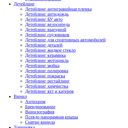
Детейлинг
Детейлинг антигравийная пленка
Детейлинг антидождь
Детейлинг БУ авто
Детейлинг велосипеда
Детейлинг выездной
Детейлинг грузовиков
Детейлинг для спортивных автомобилей
Детейлинг деталей
Детейлинг жидкое стекло
Детейлинг керамика
Детейлинг мотоцикла
Детейлинг мойка
Детейлинг полировка
Детейлинг покраска
Детейлинг рестайлинг
Детейлинг химчистка
Детейлинг яхт и катеров
Винил
Антихром
Брендирование
Винилография
Псевдо панорамная крыша
Снятие винила
Тонировка