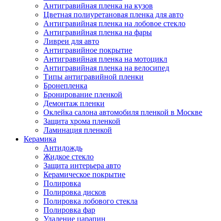
Антигравийная пленка на кузов
Цветная полиуретановая пленка для авто
Антигравийная пленка на лобовое стекло
Антигравийная пленка на фары
Ливреи для авто
Антигравийное покрытие
Антигравийная пленка на мотоцикл
Антигравийная пленка на велосипед
Типы антигравийной пленки
Бронепленка
Бронирование пленкой
Демонтаж пленки
Оклейка салона автомобиля пленкой в Москве
Защита хрома пленкой
Ламинация пленкой
Керамика
Антидождь
Жидкое стекло
Защита интерьера авто
Керамическое покрытие
Полировка
Полировка дисков
Полировка лобового стекла
Полировка фар
Удаление царапин