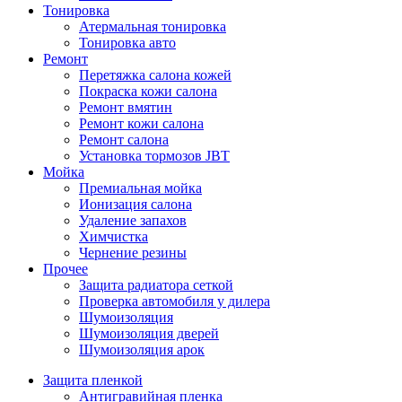
Тонировка
Атермальная тонировка
Тонировка авто
Ремонт
Перетяжка салона кожей
Покраска кожи салона
Ремонт вмятин
Ремонт кожи салона
Ремонт салона
Установка тормозов JBT
Мойка
Премиальная мойка
Ионизация салона
Удаление запахов
Химчистка
Чернение резины
Прочее
Защита радиатора сеткой
Проверка автомобиля у дилера
Шумоизоляция
Шумоизоляция дверей
Шумоизоляция арок
Защита пленкой
Антигравийная пленка