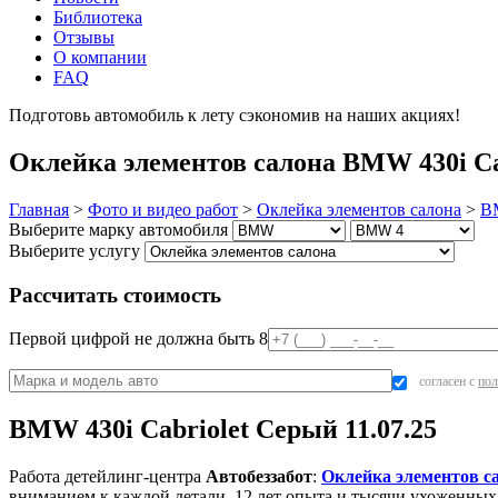
Библиотека
Отзывы
О компании
FAQ
Подготовь автомобиль к лету сэкономив на наших акциях!
под
Оклейка элементов салона BMW 430i Cab
Главная
>
Фото и видео работ
>
Оклейка элементов салона
>
B
Выберите марку автомобиля
Выберите услугу
Рассчитать стоимость
Первой цифрой не должна быть 8
согласен с
пол
BMW 430i Cabriolet Серый 11.07.25
Работа детейлинг-центра
Автобеззабот
:
Оклейка элементов с
вниманием к каждой детали. 12 лет опыта и тысячи ухоженных