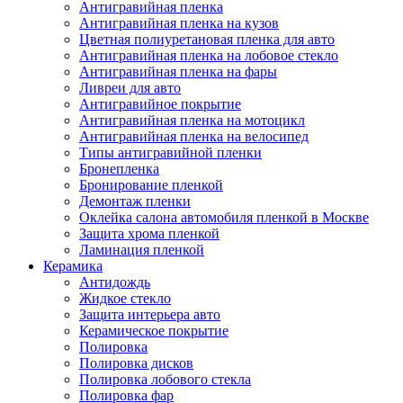
Антигравийная пленка
Антигравийная пленка на кузов
Цветная полиуретановая пленка для авто
Антигравийная пленка на лобовое стекло
Антигравийная пленка на фары
Ливреи для авто
Антигравийное покрытие
Антигравийная пленка на мотоцикл
Антигравийная пленка на велосипед
Типы антигравийной пленки
Бронепленка
Бронирование пленкой
Демонтаж пленки
Оклейка салона автомобиля пленкой в Москве
Защита хрома пленкой
Ламинация пленкой
Керамика
Антидождь
Жидкое стекло
Защита интерьера авто
Керамическое покрытие
Полировка
Полировка дисков
Полировка лобового стекла
Полировка фар