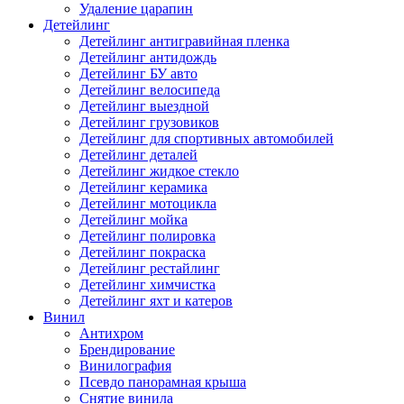
Удаление царапин
Детейлинг
Детейлинг антигравийная пленка
Детейлинг антидождь
Детейлинг БУ авто
Детейлинг велосипеда
Детейлинг выездной
Детейлинг грузовиков
Детейлинг для спортивных автомобилей
Детейлинг деталей
Детейлинг жидкое стекло
Детейлинг керамика
Детейлинг мотоцикла
Детейлинг мойка
Детейлинг полировка
Детейлинг покраска
Детейлинг рестайлинг
Детейлинг химчистка
Детейлинг яхт и катеров
Винил
Антихром
Брендирование
Винилография
Псевдо панорамная крыша
Снятие винила