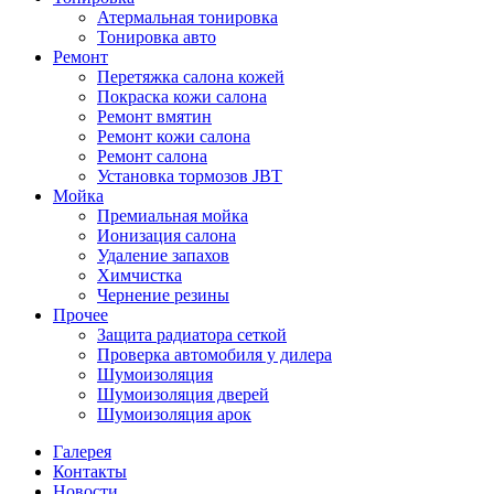
Атермальная тонировка
Тонировка авто
Ремонт
Перетяжка салона кожей
Покраска кожи салона
Ремонт вмятин
Ремонт кожи салона
Ремонт салона
Установка тормозов JBT
Мойка
Премиальная мойка
Ионизация салона
Удаление запахов
Химчистка
Чернение резины
Прочее
Защита радиатора сеткой
Проверка автомобиля у дилера
Шумоизоляция
Шумоизоляция дверей
Шумоизоляция арок
Галерея
Контакты
Новости