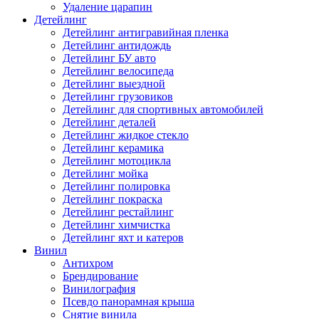
Удаление царапин
Детейлинг
Детейлинг антигравийная пленка
Детейлинг антидождь
Детейлинг БУ авто
Детейлинг велосипеда
Детейлинг выездной
Детейлинг грузовиков
Детейлинг для спортивных автомобилей
Детейлинг деталей
Детейлинг жидкое стекло
Детейлинг керамика
Детейлинг мотоцикла
Детейлинг мойка
Детейлинг полировка
Детейлинг покраска
Детейлинг рестайлинг
Детейлинг химчистка
Детейлинг яхт и катеров
Винил
Антихром
Брендирование
Винилография
Псевдо панорамная крыша
Снятие винила