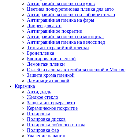
Антигравийная пленка на кузов
Цветная полиуретановая пленка для авто
Антигравийная пленка на лобовое стекло
Антигравийная пленка на фары
Ливреи для авто
Антигравийное покрытие
Антигравийная пленка на мотоцикл
Антигравийная пленка на велосипед
Типы антигравийной пленки
Бронепленка
Бронирование пленкой
Демонтаж пленки
Оклейка салона автомобиля пленкой в Москве
Защита хрома пленкой
Ламинация пленкой
Керамика
Антидождь
Жидкое стекло
Защита интерьера авто
Керамическое покрытие
Полировка
Полировка дисков
Полировка лобового стекла
Полировка фар
Удаление царапин