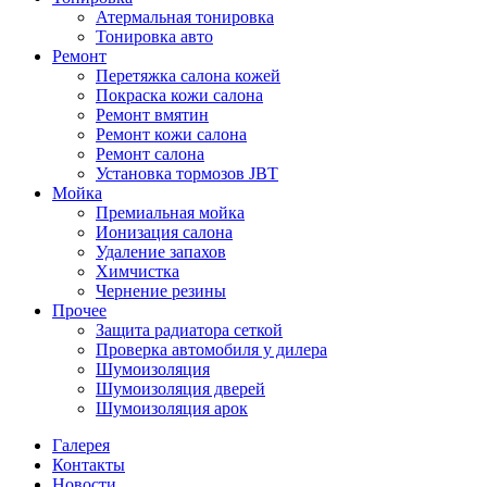
Атермальная тонировка
Тонировка авто
Ремонт
Перетяжка салона кожей
Покраска кожи салона
Ремонт вмятин
Ремонт кожи салона
Ремонт салона
Установка тормозов JBT
Мойка
Премиальная мойка
Ионизация салона
Удаление запахов
Химчистка
Чернение резины
Прочее
Защита радиатора сеткой
Проверка автомобиля у дилера
Шумоизоляция
Шумоизоляция дверей
Шумоизоляция арок
Галерея
Контакты
Новости