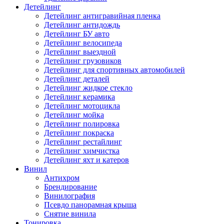
Детейлинг
Детейлинг антигравийная пленка
Детейлинг антидождь
Детейлинг БУ авто
Детейлинг велосипеда
Детейлинг выездной
Детейлинг грузовиков
Детейлинг для спортивных автомобилей
Детейлинг деталей
Детейлинг жидкое стекло
Детейлинг керамика
Детейлинг мотоцикла
Детейлинг мойка
Детейлинг полировка
Детейлинг покраска
Детейлинг рестайлинг
Детейлинг химчистка
Детейлинг яхт и катеров
Винил
Антихром
Брендирование
Винилография
Псевдо панорамная крыша
Снятие винила
Тонировка