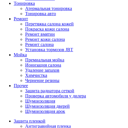
Тонировка
Атермальная тонировка
Тонировка авто
Ремонт
Перетяжка салона кожей
Покраска кожи салона
Ремонт вмятин
Ремонт кожи салона
Ремонт салона
Установка тормозов JBT
Мойка
Премиальная мойка
Ионизация салона
Удаление запахов
Химчистка
Чернение резины
Прочее
Защита радиатора сеткой
Проверка автомобиля у дилера
Шумоизоляция
Шумоизоляция дверей
Шумоизоляция арок
Защита пленкой
Антигравийная пленка