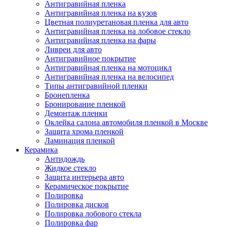
Антигравийная пленка
Антигравийная пленка на кузов
Цветная полиуретановая пленка для авто
Антигравийная пленка на лобовое стекло
Антигравийная пленка на фары
Ливреи для авто
Антигравийное покрытие
Антигравийная пленка на мотоцикл
Антигравийная пленка на велосипед
Типы антигравийной пленки
Бронепленка
Бронирование пленкой
Демонтаж пленки
Оклейка салона автомобиля пленкой в Москве
Защита хрома пленкой
Ламинация пленкой
Керамика
Антидождь
Жидкое стекло
Защита интерьера авто
Керамическое покрытие
Полировка
Полировка дисков
Полировка лобового стекла
Полировка фар