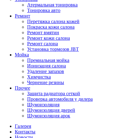
Атермальная тонировка
Тонировка авто
Ремонт
Перетяжка салона кожей
Покраска кожи салона
Ремонт вмятин
Ремонт кожи салона
Ремонт салона
Установка тормозов JBT
Мойка
Премиальная мойка
Ионизация салона
Удаление запахов
Химчистка
Чернение резины
Прочее
Защита радиатора сеткой
Проверка автомобиля у дилера
Шумоизоляция
Шумоизоляция дверей
Шумоизоляция арок
Галерея
Контакты
Новости