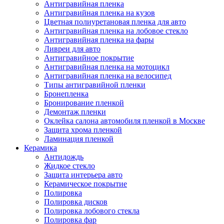
Антигравийная пленка
Антигравийная пленка на кузов
Цветная полиуретановая пленка для авто
Антигравийная пленка на лобовое стекло
Антигравийная пленка на фары
Ливреи для авто
Антигравийное покрытие
Антигравийная пленка на мотоцикл
Антигравийная пленка на велосипед
Типы антигравийной пленки
Бронепленка
Бронирование пленкой
Демонтаж пленки
Оклейка салона автомобиля пленкой в Москве
Защита хрома пленкой
Ламинация пленкой
Керамика
Антидождь
Жидкое стекло
Защита интерьера авто
Керамическое покрытие
Полировка
Полировка дисков
Полировка лобового стекла
Полировка фар