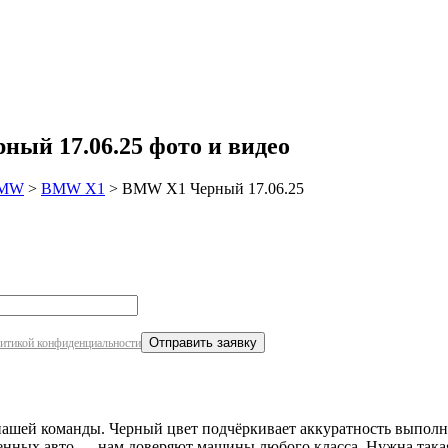
робнее
ый 17.06.25 фото и видео
MW
>
BMW X1
>
BMW X1 Черный 17.06.25
итикой конфиденциальности
шей команды. Черный цвет подчёркивает аккуратность выполне
оженных авто — нам доверяют машины любого класса. Нужна така