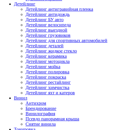
Детейлинг
Детейлинг антигравийная пленка
Детейлинг антидождь
Детейлинг БУ авто
Детейлинг велосипеда
Детейлинг выездной
Детейлинг грузовиков
Детейлинг для спортивных автомобилей
Детейлинг деталей
Детейлинг жидкое стекло
Детейлинг керамика
Детейлинг мотоцикла
Детейлинг мойка
Детейлинг полировка
Детейлинг покраска
Детейлинг рестайлинг
Детейлинг химчистка
Детейлинг яхт и катеров
Винил
Антихром
Брендирование
Винилография
Псевдо панорамная крыша
Снятие винила
Тонировка