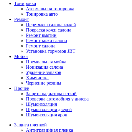
Тонировка
Атермальная тонировка
Тонировка авто
Ремонт
Перетяжка салона кожей
Покраска кожи салона
Ремонт вмятин
Ремонт кожи салона
Ремонт салона
Установка тормозов JBT
Мойка
Премиальная мойка
Ионизация салона
Удаление запахов
Химчистка
Чернение резины
Прочее
Защита радиатора сеткой
Проверка автомобиля у дилера
Шумоизоляция
Шумоизоляция дверей
Шумоизоляция арок
Защита пленкой
Антигравийная пленка