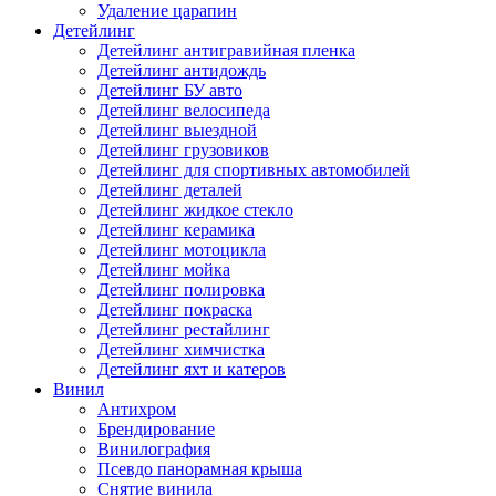
Удаление царапин
Детейлинг
Детейлинг антигравийная пленка
Детейлинг антидождь
Детейлинг БУ авто
Детейлинг велосипеда
Детейлинг выездной
Детейлинг грузовиков
Детейлинг для спортивных автомобилей
Детейлинг деталей
Детейлинг жидкое стекло
Детейлинг керамика
Детейлинг мотоцикла
Детейлинг мойка
Детейлинг полировка
Детейлинг покраска
Детейлинг рестайлинг
Детейлинг химчистка
Детейлинг яхт и катеров
Винил
Антихром
Брендирование
Винилография
Псевдо панорамная крыша
Снятие винила