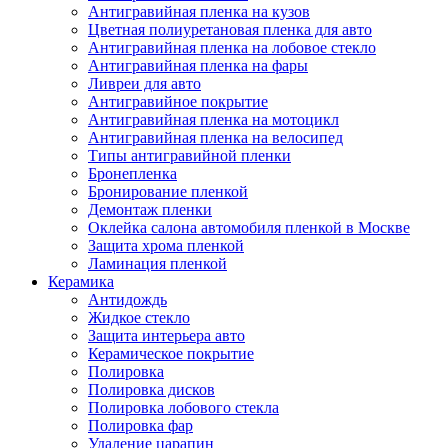
Антигравийная пленка на кузов
Цветная полиуретановая пленка для авто
Антигравийная пленка на лобовое стекло
Антигравийная пленка на фары
Ливреи для авто
Антигравийное покрытие
Антигравийная пленка на мотоцикл
Антигравийная пленка на велосипед
Типы антигравийной пленки
Бронепленка
Бронирование пленкой
Демонтаж пленки
Оклейка салона автомобиля пленкой в Москве
Защита хрома пленкой
Ламинация пленкой
Керамика
Антидождь
Жидкое стекло
Защита интерьера авто
Керамическое покрытие
Полировка
Полировка дисков
Полировка лобового стекла
Полировка фар
Удаление царапин