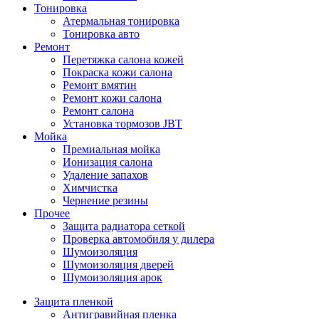
Тонировка
Атермальная тонировка
Тонировка авто
Ремонт
Перетяжка салона кожей
Покраска кожи салона
Ремонт вмятин
Ремонт кожи салона
Ремонт салона
Установка тормозов JBT
Мойка
Премиальная мойка
Ионизация салона
Удаление запахов
Химчистка
Чернение резины
Прочее
Защита радиатора сеткой
Проверка автомобиля у дилера
Шумоизоляция
Шумоизоляция дверей
Шумоизоляция арок
Защита пленкой
Антигравийная пленка