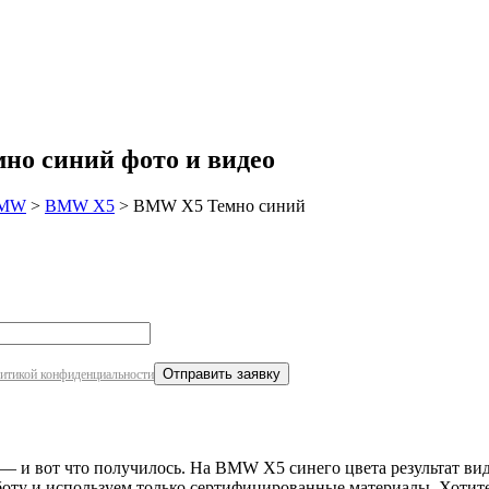
робнее
но синий фото и видео
MW
>
BMW X5
>
BMW X5 Темно синий
итикой конфиденциальности
— и вот что получилось. На BMW X5 синего цвета результат вид
боту и используем только сертифицированные материалы. Хотит