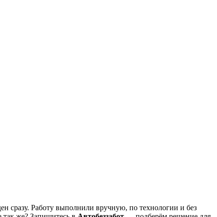
ен сразу. Работу выполнили вручную, по технологии и без
е так же? Запишитесь в
Автобеззабот
— подберём решение для