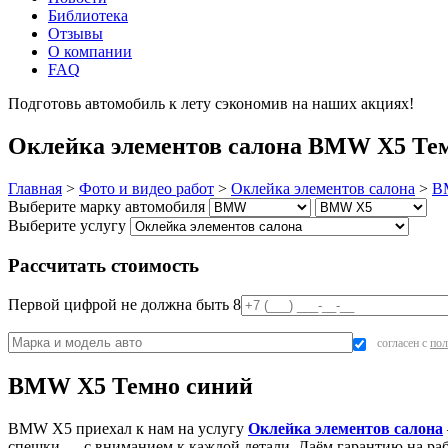
Библиотека
Отзывы
О компании
FAQ
Подготовь автомобиль к лету сэкономив на наших акциях!
под
Оклейка элементов салона BMW X5 Тем
Главная
>
Фото и видео работ
>
Оклейка элементов салона
>
B
Выберите марку автомобиля
Выберите услугу
Рассчитать стоимость
Первой цифрой не должна быть 8
согласен с
пол
BMW X5 Темно синий
BMW X5 приехал к нам на услугу
Оклейка элементов салона
спешки — с вниманием к каждой детали. Даём гарантию на ра