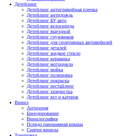
Детейлинг
Детейлинг антигравийная пленка
Детейлинг антидождь
Детейлинг БУ авто
Детейлинг велосипеда
Детейлинг выездной
Детейлинг грузовиков
Детейлинг для спортивных автомобилей
Детейлинг деталей
Детейлинг жидкое стекло
Детейлинг керамика
Детейлинг мотоцикла
Детейлинг мойка
Детейлинг полировка
Детейлинг покраска
Детейлинг рестайлинг
Детейлинг химчистка
Детейлинг яхт и катеров
Винил
Антихром
Брендирование
Винилография
Псевдо панорамная крыша
Снятие винила
Тонировка