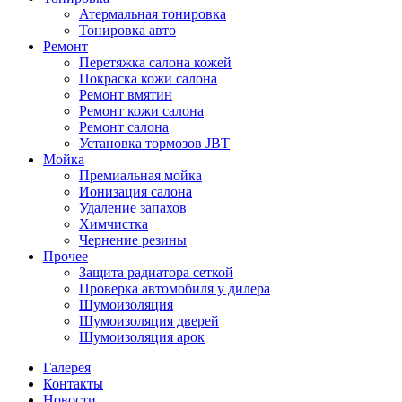
Атермальная тонировка
Тонировка авто
Ремонт
Перетяжка салона кожей
Покраска кожи салона
Ремонт вмятин
Ремонт кожи салона
Ремонт салона
Установка тормозов JBT
Мойка
Премиальная мойка
Ионизация салона
Удаление запахов
Химчистка
Чернение резины
Прочее
Защита радиатора сеткой
Проверка автомобиля у дилера
Шумоизоляция
Шумоизоляция дверей
Шумоизоляция арок
Галерея
Контакты
Новости