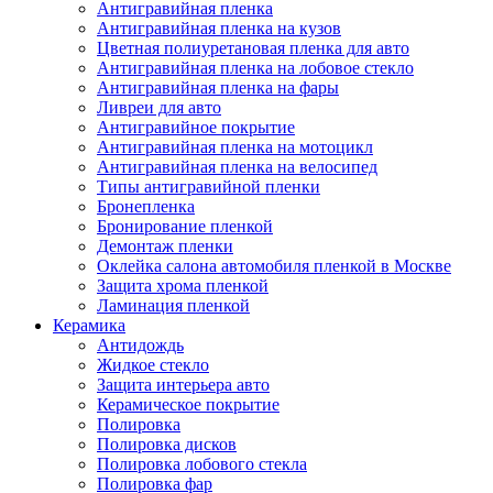
Антигравийная пленка
Антигравийная пленка на кузов
Цветная полиуретановая пленка для авто
Антигравийная пленка на лобовое стекло
Антигравийная пленка на фары
Ливреи для авто
Антигравийное покрытие
Антигравийная пленка на мотоцикл
Антигравийная пленка на велосипед
Типы антигравийной пленки
Бронепленка
Бронирование пленкой
Демонтаж пленки
Оклейка салона автомобиля пленкой в Москве
Защита хрома пленкой
Ламинация пленкой
Керамика
Антидождь
Жидкое стекло
Защита интерьера авто
Керамическое покрытие
Полировка
Полировка дисков
Полировка лобового стекла
Полировка фар