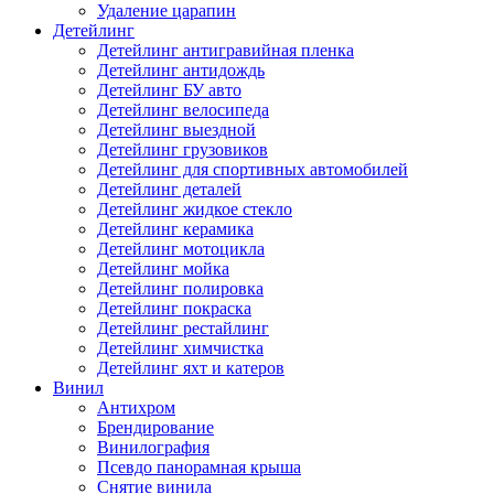
Удаление царапин
Детейлинг
Детейлинг антигравийная пленка
Детейлинг антидождь
Детейлинг БУ авто
Детейлинг велосипеда
Детейлинг выездной
Детейлинг грузовиков
Детейлинг для спортивных автомобилей
Детейлинг деталей
Детейлинг жидкое стекло
Детейлинг керамика
Детейлинг мотоцикла
Детейлинг мойка
Детейлинг полировка
Детейлинг покраска
Детейлинг рестайлинг
Детейлинг химчистка
Детейлинг яхт и катеров
Винил
Антихром
Брендирование
Винилография
Псевдо панорамная крыша
Снятие винила