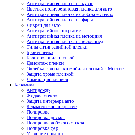
Антигравийная пленка на кузов
Цветная полиуретановая пленка для авто
Антигравийная пленка на лобовое стекло
Антигравийная пленка на фары
Ливреи для авто
Антигравийное покрытие
Антигравийная пленка на мотоцикл
Антигравийная пленка на велосипед
Типы антигравийной пленки
Бронепленка
Бронирование пленкой
Демонтаж пленки
Оклейка салона автомобиля пленкой в Москве
Защита хрома пленкой
Ламинация пленкой
Керамика
Антидождь
Жидкое стекло
Защита интерьера авто
Керамическое покрытие
Полировка
Полировка дисков
Полировка лобового стекла
Полировка фар
Удаление царапин