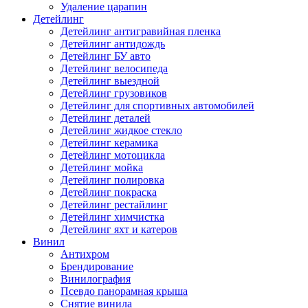
Удаление царапин
Детейлинг
Детейлинг антигравийная пленка
Детейлинг антидождь
Детейлинг БУ авто
Детейлинг велосипеда
Детейлинг выездной
Детейлинг грузовиков
Детейлинг для спортивных автомобилей
Детейлинг деталей
Детейлинг жидкое стекло
Детейлинг керамика
Детейлинг мотоцикла
Детейлинг мойка
Детейлинг полировка
Детейлинг покраска
Детейлинг рестайлинг
Детейлинг химчистка
Детейлинг яхт и катеров
Винил
Антихром
Брендирование
Винилография
Псевдо панорамная крыша
Снятие винила