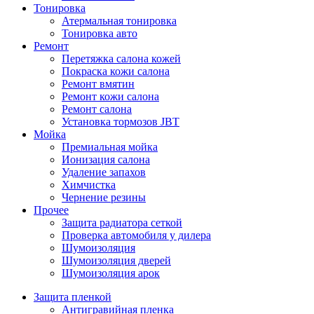
Тонировка
Атермальная тонировка
Тонировка авто
Ремонт
Перетяжка салона кожей
Покраска кожи салона
Ремонт вмятин
Ремонт кожи салона
Ремонт салона
Установка тормозов JBT
Мойка
Премиальная мойка
Ионизация салона
Удаление запахов
Химчистка
Чернение резины
Прочее
Защита радиатора сеткой
Проверка автомобиля у дилера
Шумоизоляция
Шумоизоляция дверей
Шумоизоляция арок
Защита пленкой
Антигравийная пленка