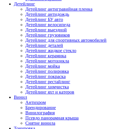
Детейлинг
Детейлинг антигравийная пленка
Детейлинг антидождь
Детейлинг БУ авто
Детейлинг велосипеда
Детейлинг выездной
Детейлинг грузовиков
Детейлинг для спортивных автомобилей
Детейлинг деталей
Детейлинг жидкое стекло
Детейлинг керамика
Детейлинг мотоцикла
Детейлинг мойка
Детейлинг полировка
Детейлинг покраска
Детейлинг рестайлинг
Детейлинг химчистка
Детейлинг яхт и катеров
Винил
Антихром
Брендирование
Винилография
Псевдо панорамная крыша
Снятие винила
Тонировка