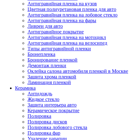
Антигравийная пленка на кузов
Цветная полиуретановая пленка для авто
Антигравийная пленка на лобовое стекло
Антигравийная пленка на фары
Ливреи для авто
Антигравийное покрытие
Антигравийная пленка на мотоцикл
Антигравийная пленка на велосипед
Типы антигравийной пленки
Бронепленка
Бронирование пленкой
Демонтаж пленки
Оклейка салона автомобиля пленкой в Москве
Защита хрома пленкой
Ламинация пленкой
Керамика
Антидождь
Жидкое стекло
Защита интерьера авто
Керамическое покрытие
Полировка
Полировка дисков
Полировка лобового стекла
Полировка фар
Удаление царапин