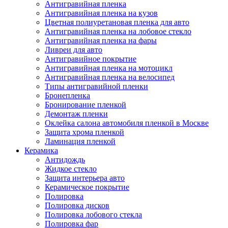
Антигравийная пленка
Антигравийная пленка на кузов
Цветная полиуретановая пленка для авто
Антигравийная пленка на лобовое стекло
Антигравийная пленка на фары
Ливреи для авто
Антигравийное покрытие
Антигравийная пленка на мотоцикл
Антигравийная пленка на велосипед
Типы антигравийной пленки
Бронепленка
Бронирование пленкой
Демонтаж пленки
Оклейка салона автомобиля пленкой в Москве
Защита хрома пленкой
Ламинация пленкой
Керамика
Антидождь
Жидкое стекло
Защита интерьера авто
Керамическое покрытие
Полировка
Полировка дисков
Полировка лобового стекла
Полировка фар