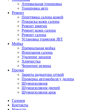
Атермальная тонировка
Тонировка авто
Ремонт
Перетяжка салона кожей
Покраска кожи салона
Ремонт вмятин
Ремонт кожи салона
Ремонт салона
Установка тормозов JBT
Мойка
Премиальная мойка
Ионизация салона
Удаление запахов
Химчистка
Чернение резины
Прочее
Защита радиатора сеткой
Проверка автомобиля у дилера
Шумоизоляция
Шумоизоляция дверей
Шумоизоляция арок
Галерея
Контакты
Новости