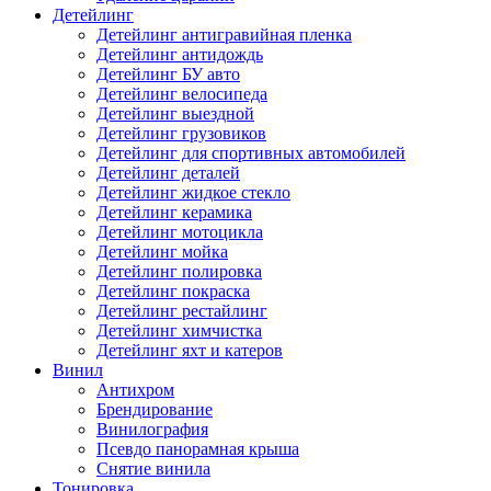
Детейлинг
Детейлинг антигравийная пленка
Детейлинг антидождь
Детейлинг БУ авто
Детейлинг велосипеда
Детейлинг выездной
Детейлинг грузовиков
Детейлинг для спортивных автомобилей
Детейлинг деталей
Детейлинг жидкое стекло
Детейлинг керамика
Детейлинг мотоцикла
Детейлинг мойка
Детейлинг полировка
Детейлинг покраска
Детейлинг рестайлинг
Детейлинг химчистка
Детейлинг яхт и катеров
Винил
Антихром
Брендирование
Винилография
Псевдо панорамная крыша
Снятие винила
Тонировка