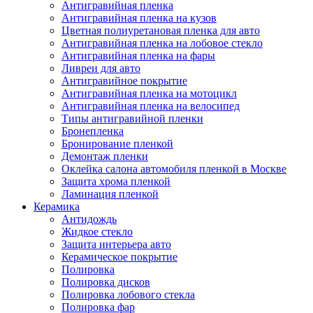
Антигравийная пленка
Антигравийная пленка на кузов
Цветная полиуретановая пленка для авто
Антигравийная пленка на лобовое стекло
Антигравийная пленка на фары
Ливреи для авто
Антигравийное покрытие
Антигравийная пленка на мотоцикл
Антигравийная пленка на велосипед
Типы антигравийной пленки
Бронепленка
Бронирование пленкой
Демонтаж пленки
Оклейка салона автомобиля пленкой в Москве
Защита хрома пленкой
Ламинация пленкой
Керамика
Антидождь
Жидкое стекло
Защита интерьера авто
Керамическое покрытие
Полировка
Полировка дисков
Полировка лобового стекла
Полировка фар