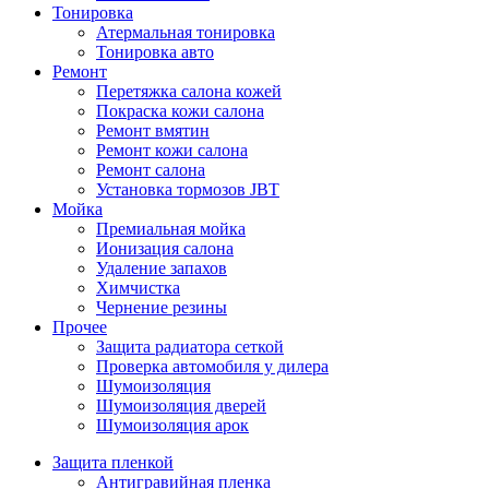
Тонировка
Атермальная тонировка
Тонировка авто
Ремонт
Перетяжка салона кожей
Покраска кожи салона
Ремонт вмятин
Ремонт кожи салона
Ремонт салона
Установка тормозов JBT
Мойка
Премиальная мойка
Ионизация салона
Удаление запахов
Химчистка
Чернение резины
Прочее
Защита радиатора сеткой
Проверка автомобиля у дилера
Шумоизоляция
Шумоизоляция дверей
Шумоизоляция арок
Защита пленкой
Антигравийная пленка