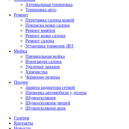
Атермальная тонировка
Тонировка авто
Ремонт
Перетяжка салона кожей
Покраска кожи салона
Ремонт вмятин
Ремонт кожи салона
Ремонт салона
Установка тормозов JBT
Мойка
Премиальная мойка
Ионизация салона
Удаление запахов
Химчистка
Чернение резины
Прочее
Защита радиатора сеткой
Проверка автомобиля у дилера
Шумоизоляция
Шумоизоляция дверей
Шумоизоляция арок
Галерея
Контакты
Новости