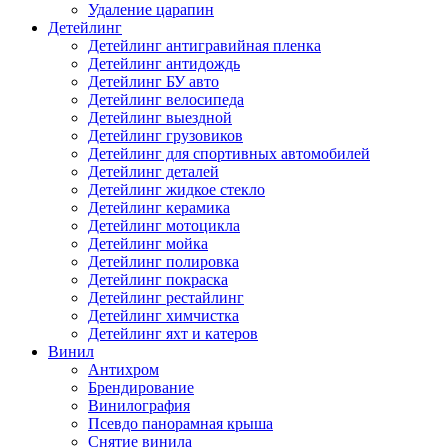
Удаление царапин
Детейлинг
Детейлинг антигравийная пленка
Детейлинг антидождь
Детейлинг БУ авто
Детейлинг велосипеда
Детейлинг выездной
Детейлинг грузовиков
Детейлинг для спортивных автомобилей
Детейлинг деталей
Детейлинг жидкое стекло
Детейлинг керамика
Детейлинг мотоцикла
Детейлинг мойка
Детейлинг полировка
Детейлинг покраска
Детейлинг рестайлинг
Детейлинг химчистка
Детейлинг яхт и катеров
Винил
Антихром
Брендирование
Винилография
Псевдо панорамная крыша
Снятие винила