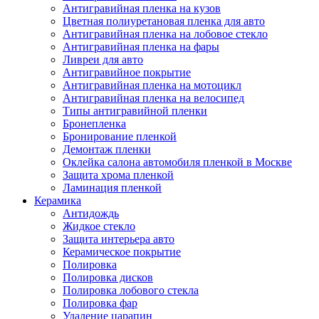
Антигравийная пленка на кузов
Цветная полиуретановая пленка для авто
Антигравийная пленка на лобовое стекло
Антигравийная пленка на фары
Ливреи для авто
Антигравийное покрытие
Антигравийная пленка на мотоцикл
Антигравийная пленка на велосипед
Типы антигравийной пленки
Бронепленка
Бронирование пленкой
Демонтаж пленки
Оклейка салона автомобиля пленкой в Москве
Защита хрома пленкой
Ламинация пленкой
Керамика
Антидождь
Жидкое стекло
Защита интерьера авто
Керамическое покрытие
Полировка
Полировка дисков
Полировка лобового стекла
Полировка фар
Удаление царапин