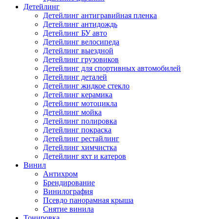
Детейлинг
Детейлинг антигравийная пленка
Детейлинг антидождь
Детейлинг БУ авто
Детейлинг велосипеда
Детейлинг выездной
Детейлинг грузовиков
Детейлинг для спортивных автомобилей
Детейлинг деталей
Детейлинг жидкое стекло
Детейлинг керамика
Детейлинг мотоцикла
Детейлинг мойка
Детейлинг полировка
Детейлинг покраска
Детейлинг рестайлинг
Детейлинг химчистка
Детейлинг яхт и катеров
Винил
Антихром
Брендирование
Винилография
Псевдо панорамная крыша
Снятие винила
Тонировка