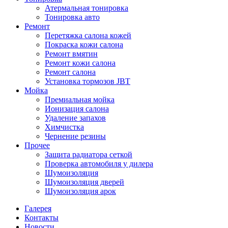
Атермальная тонировка
Тонировка авто
Ремонт
Перетяжка салона кожей
Покраска кожи салона
Ремонт вмятин
Ремонт кожи салона
Ремонт салона
Установка тормозов JBT
Мойка
Премиальная мойка
Ионизация салона
Удаление запахов
Химчистка
Чернение резины
Прочее
Защита радиатора сеткой
Проверка автомобиля у дилера
Шумоизоляция
Шумоизоляция дверей
Шумоизоляция арок
Галерея
Контакты
Новости