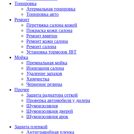
Тонировка
Атермальная тонировка
Тонировка авто
Ремонт
Перетяжка салона кожей
Покраска кожи салона
Ремонт вмятин
Ремонт кожи салона
Ремонт салона
Установка тормозов JBT
Мойка
Премиальная мойка
Ионизация салона
Удаление запахов
Химчистка
Чернение резины
Прочее
Защита радиатора сеткой
Проверка автомобиля у дилера
Шумоизоляция
Шумоизоляция дверей
Шумоизоляция арок
Защита пленкой
Антигравийная пленка