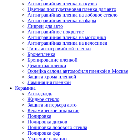
Антигравийная пленка на кузов
Цветная полиуретановая пленка для авто
Антигравийная пленка на лобовое стекло
Антигравийная пленка на фары
Ливреи для авто
Антигравийное покрытие
Антигравийная пленка на мотоцикл
Антигравийная пленка на велосипед
Типы антигравийной пленки
Бронепленка
Бронирование пленкой
Демонтаж пленки
Оклейка салона автомобиля пленкой в Москве
Защита хрома пленкой
Ламинация пленкой
Керамика
Антидождь
Жидкое стекло
Защита интерьера авто
Керамическое покрытие
Полировка
Полировка дисков
Полировка лобового стекла
Полировка фар
Удаление царапин