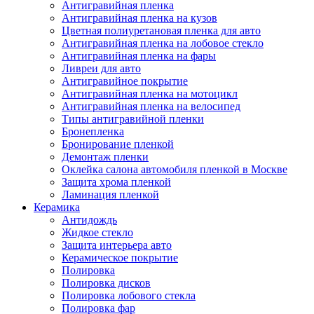
Антигравийная пленка
Антигравийная пленка на кузов
Цветная полиуретановая пленка для авто
Антигравийная пленка на лобовое стекло
Антигравийная пленка на фары
Ливреи для авто
Антигравийное покрытие
Антигравийная пленка на мотоцикл
Антигравийная пленка на велосипед
Типы антигравийной пленки
Бронепленка
Бронирование пленкой
Демонтаж пленки
Оклейка салона автомобиля пленкой в Москве
Защита хрома пленкой
Ламинация пленкой
Керамика
Антидождь
Жидкое стекло
Защита интерьера авто
Керамическое покрытие
Полировка
Полировка дисков
Полировка лобового стекла
Полировка фар