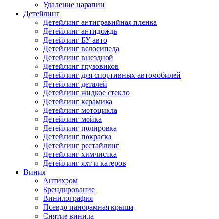
Удаление царапин
Детейлинг
Детейлинг антигравийная пленка
Детейлинг антидождь
Детейлинг БУ авто
Детейлинг велосипеда
Детейлинг выездной
Детейлинг грузовиков
Детейлинг для спортивных автомобилей
Детейлинг деталей
Детейлинг жидкое стекло
Детейлинг керамика
Детейлинг мотоцикла
Детейлинг мойка
Детейлинг полировка
Детейлинг покраска
Детейлинг рестайлинг
Детейлинг химчистка
Детейлинг яхт и катеров
Винил
Антихром
Брендирование
Винилография
Псевдо панорамная крыша
Снятие винила