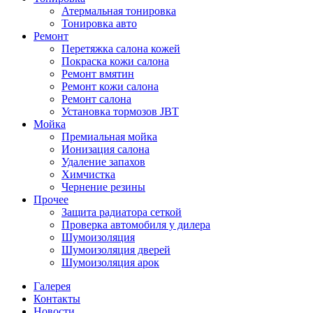
Атермальная тонировка
Тонировка авто
Ремонт
Перетяжка салона кожей
Покраска кожи салона
Ремонт вмятин
Ремонт кожи салона
Ремонт салона
Установка тормозов JBT
Мойка
Премиальная мойка
Ионизация салона
Удаление запахов
Химчистка
Чернение резины
Прочее
Защита радиатора сеткой
Проверка автомобиля у дилера
Шумоизоляция
Шумоизоляция дверей
Шумоизоляция арок
Галерея
Контакты
Новости