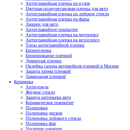
Антигравийная пленка на кузов
Цветная полиуретановая пленка для авто
Антигравийная пленка на лобовое стекло
Антигравийная пленка на фары
Ливреи для авто
Антигравийное покрытие
Антигравийная пленка на мотоцикл
Антигравийная пленка на велосипед
Типы антигравийной пленки
Бронепленка
Бронирование пленкой
Демонтаж пленки
Оклейка салона автомобиля пленкой в Москве
Защита хрома пленкой
Ламинация пленкой
Керамика
Антидождь
Жидкое стекло
Защита интерьера авто
Керамическое покрытие
Полировка
Полировка дисков
Полировка лобового стекла
Полировка фар
Удаление царапин