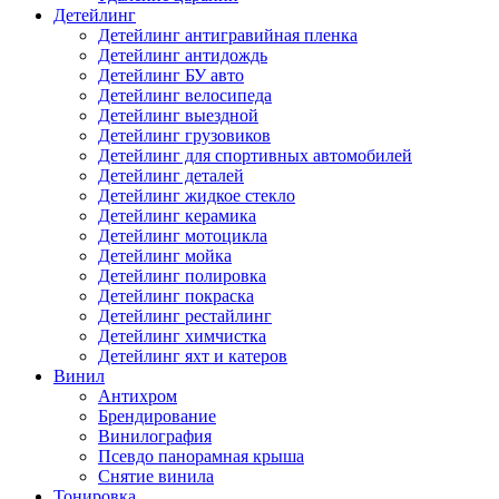
Детейлинг
Детейлинг антигравийная пленка
Детейлинг антидождь
Детейлинг БУ авто
Детейлинг велосипеда
Детейлинг выездной
Детейлинг грузовиков
Детейлинг для спортивных автомобилей
Детейлинг деталей
Детейлинг жидкое стекло
Детейлинг керамика
Детейлинг мотоцикла
Детейлинг мойка
Детейлинг полировка
Детейлинг покраска
Детейлинг рестайлинг
Детейлинг химчистка
Детейлинг яхт и катеров
Винил
Антихром
Брендирование
Винилография
Псевдо панорамная крыша
Снятие винила
Тонировка