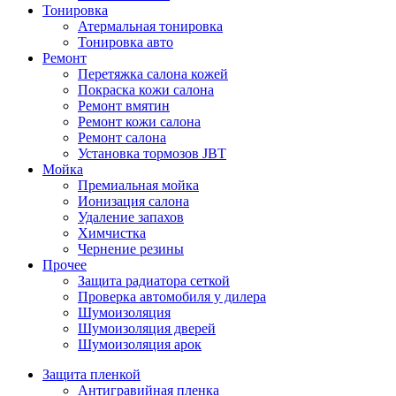
Тонировка
Атермальная тонировка
Тонировка авто
Ремонт
Перетяжка салона кожей
Покраска кожи салона
Ремонт вмятин
Ремонт кожи салона
Ремонт салона
Установка тормозов JBT
Мойка
Премиальная мойка
Ионизация салона
Удаление запахов
Химчистка
Чернение резины
Прочее
Защита радиатора сеткой
Проверка автомобиля у дилера
Шумоизоляция
Шумоизоляция дверей
Шумоизоляция арок
Защита пленкой
Антигравийная пленка