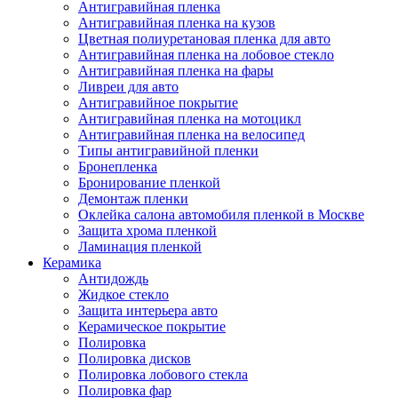
Антигравийная пленка
Антигравийная пленка на кузов
Цветная полиуретановая пленка для авто
Антигравийная пленка на лобовое стекло
Антигравийная пленка на фары
Ливреи для авто
Антигравийное покрытие
Антигравийная пленка на мотоцикл
Антигравийная пленка на велосипед
Типы антигравийной пленки
Бронепленка
Бронирование пленкой
Демонтаж пленки
Оклейка салона автомобиля пленкой в Москве
Защита хрома пленкой
Ламинация пленкой
Керамика
Антидождь
Жидкое стекло
Защита интерьера авто
Керамическое покрытие
Полировка
Полировка дисков
Полировка лобового стекла
Полировка фар