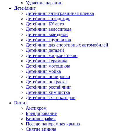
Удаление царапин
Детейлинг
Детейлинг антигравийная пленка
Детейлинг антидождь
Детейлинг БУ авто
Детейлинг велосипеда
Детейлинг выездной
Детейлинг грузовиков
Детейлинг для спортивных автомобилей
Детейлинг деталей
Детейлинг жидкое стекло
Детейлинг керамика
Детейлинг мотоцикла
Детейлинг мойка
Детейлинг полировка
Детейлинг покраска
Детейлинг рестайлинг
Детейлинг химчистка
Детейлинг яхт и катеров
Винил
Антихром
Брендирование
Винилография
Псевдо панорамная крыша
Снятие винила