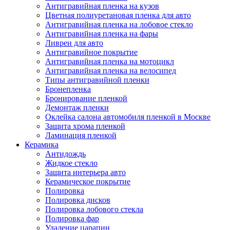
Антигравийная пленка на кузов
Цветная полиуретановая пленка для авто
Антигравийная пленка на лобовое стекло
Антигравийная пленка на фары
Ливреи для авто
Антигравийное покрытие
Антигравийная пленка на мотоцикл
Антигравийная пленка на велосипед
Типы антигравийной пленки
Бронепленка
Бронирование пленкой
Демонтаж пленки
Оклейка салона автомобиля пленкой в Москве
Защита хрома пленкой
Ламинация пленкой
Керамика
Антидождь
Жидкое стекло
Защита интерьера авто
Керамическое покрытие
Полировка
Полировка дисков
Полировка лобового стекла
Полировка фар
Удаление царапин