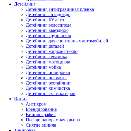
Детейлинг
Детейлинг антигравийная пленка
Детейлинг антидождь
Детейлинг БУ авто
Детейлинг велосипеда
Детейлинг выездной
Детейлинг грузовиков
Детейлинг для спортивных автомобилей
Детейлинг деталей
Детейлинг жидкое стекло
Детейлинг керамика
Детейлинг мотоцикла
Детейлинг мойка
Детейлинг полировка
Детейлинг покраска
Детейлинг рестайлинг
Детейлинг химчистка
Детейлинг яхт и катеров
Винил
Антихром
Брендирование
Винилография
Псевдо панорамная крыша
Снятие винила
Тонировка