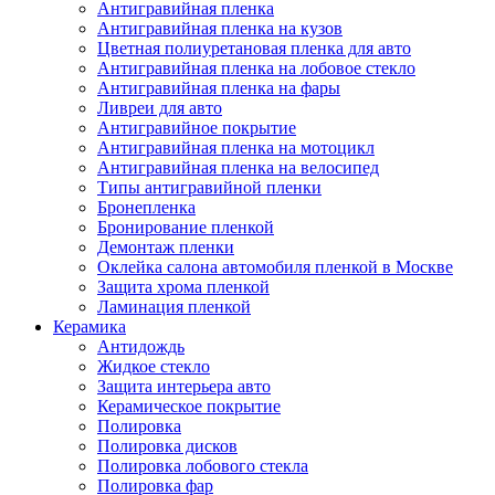
Антигравийная пленка
Антигравийная пленка на кузов
Цветная полиуретановая пленка для авто
Антигравийная пленка на лобовое стекло
Антигравийная пленка на фары
Ливреи для авто
Антигравийное покрытие
Антигравийная пленка на мотоцикл
Антигравийная пленка на велосипед
Типы антигравийной пленки
Бронепленка
Бронирование пленкой
Демонтаж пленки
Оклейка салона автомобиля пленкой в Москве
Защита хрома пленкой
Ламинация пленкой
Керамика
Антидождь
Жидкое стекло
Защита интерьера авто
Керамическое покрытие
Полировка
Полировка дисков
Полировка лобового стекла
Полировка фар