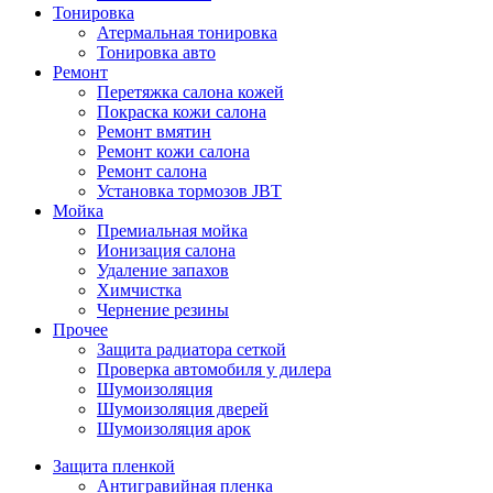
Тонировка
Атермальная тонировка
Тонировка авто
Ремонт
Перетяжка салона кожей
Покраска кожи салона
Ремонт вмятин
Ремонт кожи салона
Ремонт салона
Установка тормозов JBT
Мойка
Премиальная мойка
Ионизация салона
Удаление запахов
Химчистка
Чернение резины
Прочее
Защита радиатора сеткой
Проверка автомобиля у дилера
Шумоизоляция
Шумоизоляция дверей
Шумоизоляция арок
Защита пленкой
Антигравийная пленка