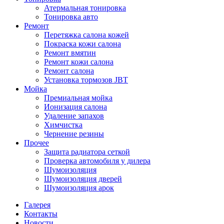
Атермальная тонировка
Тонировка авто
Ремонт
Перетяжка салона кожей
Покраска кожи салона
Ремонт вмятин
Ремонт кожи салона
Ремонт салона
Установка тормозов JBT
Мойка
Премиальная мойка
Ионизация салона
Удаление запахов
Химчистка
Чернение резины
Прочее
Защита радиатора сеткой
Проверка автомобиля у дилера
Шумоизоляция
Шумоизоляция дверей
Шумоизоляция арок
Галерея
Контакты
Новости