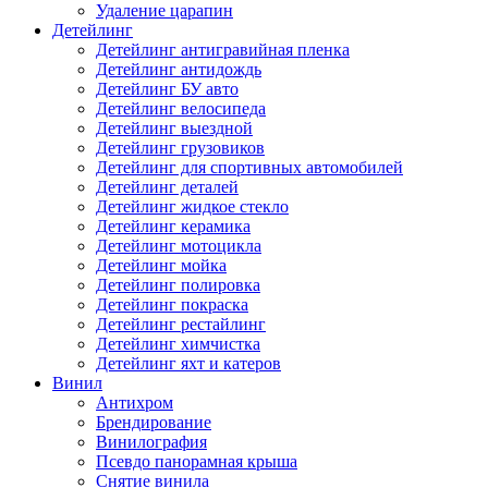
Удаление царапин
Детейлинг
Детейлинг антигравийная пленка
Детейлинг антидождь
Детейлинг БУ авто
Детейлинг велосипеда
Детейлинг выездной
Детейлинг грузовиков
Детейлинг для спортивных автомобилей
Детейлинг деталей
Детейлинг жидкое стекло
Детейлинг керамика
Детейлинг мотоцикла
Детейлинг мойка
Детейлинг полировка
Детейлинг покраска
Детейлинг рестайлинг
Детейлинг химчистка
Детейлинг яхт и катеров
Винил
Антихром
Брендирование
Винилография
Псевдо панорамная крыша
Снятие винила