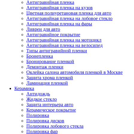
Антигравийная пленка
Антигравийная пленка на кузов
Цветная полиуретановая пленка для авто
Антигравийная пленка на лобовое стекло
Антигравийная пленка на фары
Ливреи для авто
Антигравийное покрытие
Антигравийная пленка на мотоцикл
Антигравийная пленка на велосипед
Типы антигравийной пленки
Бронепленка
Бронирование пленкой
Демонтаж пленки
Оклейка салона автомобиля пленкой в Москве
Защита хрома пленкой
Ламинация пленкой
Керамика
Антидождь
Жидкое стекло
Защита интерьера авто
Керамическое покрытие
Полировка
Полировка дисков
Полировка лобового стекла
Полировка фар