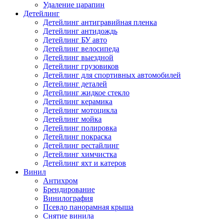
Удаление царапин
Детейлинг
Детейлинг антигравийная пленка
Детейлинг антидождь
Детейлинг БУ авто
Детейлинг велосипеда
Детейлинг выездной
Детейлинг грузовиков
Детейлинг для спортивных автомобилей
Детейлинг деталей
Детейлинг жидкое стекло
Детейлинг керамика
Детейлинг мотоцикла
Детейлинг мойка
Детейлинг полировка
Детейлинг покраска
Детейлинг рестайлинг
Детейлинг химчистка
Детейлинг яхт и катеров
Винил
Антихром
Брендирование
Винилография
Псевдо панорамная крыша
Снятие винила