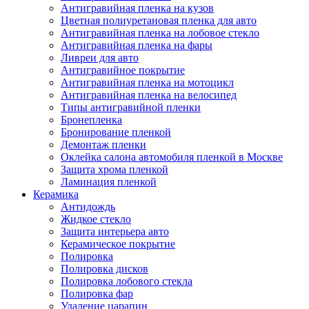
Антигравийная пленка на кузов
Цветная полиуретановая пленка для авто
Антигравийная пленка на лобовое стекло
Антигравийная пленка на фары
Ливреи для авто
Антигравийное покрытие
Антигравийная пленка на мотоцикл
Антигравийная пленка на велосипед
Типы антигравийной пленки
Бронепленка
Бронирование пленкой
Демонтаж пленки
Оклейка салона автомобиля пленкой в Москве
Защита хрома пленкой
Ламинация пленкой
Керамика
Антидождь
Жидкое стекло
Защита интерьера авто
Керамическое покрытие
Полировка
Полировка дисков
Полировка лобового стекла
Полировка фар
Удаление царапин