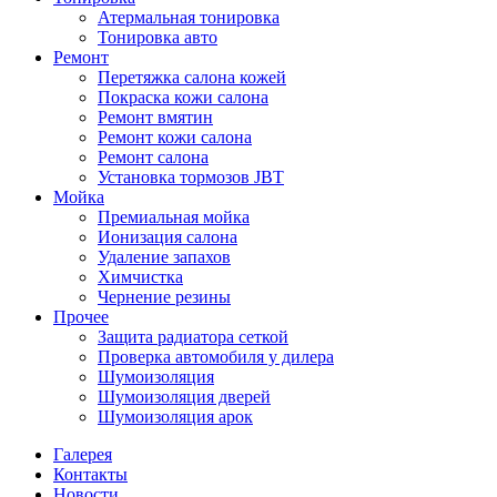
Атермальная тонировка
Тонировка авто
Ремонт
Перетяжка салона кожей
Покраска кожи салона
Ремонт вмятин
Ремонт кожи салона
Ремонт салона
Установка тормозов JBT
Мойка
Премиальная мойка
Ионизация салона
Удаление запахов
Химчистка
Чернение резины
Прочее
Защита радиатора сеткой
Проверка автомобиля у дилера
Шумоизоляция
Шумоизоляция дверей
Шумоизоляция арок
Галерея
Контакты
Новости