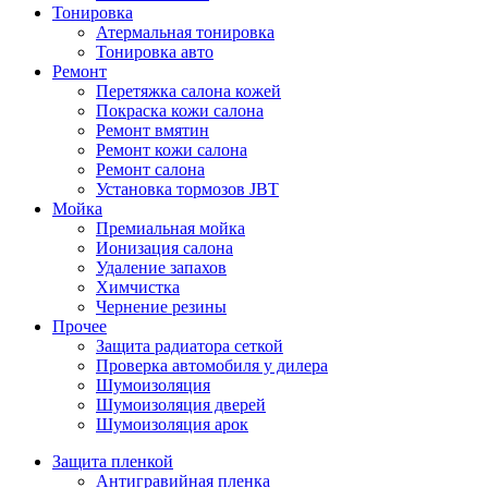
Тонировка
Атермальная тонировка
Тонировка авто
Ремонт
Перетяжка салона кожей
Покраска кожи салона
Ремонт вмятин
Ремонт кожи салона
Ремонт салона
Установка тормозов JBT
Мойка
Премиальная мойка
Ионизация салона
Удаление запахов
Химчистка
Чернение резины
Прочее
Защита радиатора сеткой
Проверка автомобиля у дилера
Шумоизоляция
Шумоизоляция дверей
Шумоизоляция арок
Защита пленкой
Антигравийная пленка