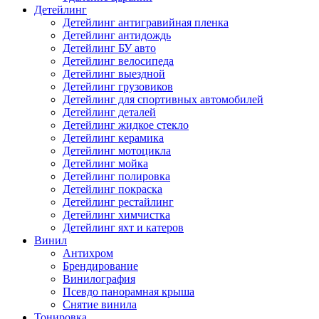
Детейлинг
Детейлинг антигравийная пленка
Детейлинг антидождь
Детейлинг БУ авто
Детейлинг велосипеда
Детейлинг выездной
Детейлинг грузовиков
Детейлинг для спортивных автомобилей
Детейлинг деталей
Детейлинг жидкое стекло
Детейлинг керамика
Детейлинг мотоцикла
Детейлинг мойка
Детейлинг полировка
Детейлинг покраска
Детейлинг рестайлинг
Детейлинг химчистка
Детейлинг яхт и катеров
Винил
Антихром
Брендирование
Винилография
Псевдо панорамная крыша
Снятие винила
Тонировка