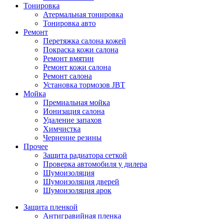
Тонировка
Атермальная тонировка
Тонировка авто
Ремонт
Перетяжка салона кожей
Покраска кожи салона
Ремонт вмятин
Ремонт кожи салона
Ремонт салона
Установка тормозов JBT
Мойка
Премиальная мойка
Ионизация салона
Удаление запахов
Химчистка
Чернение резины
Прочее
Защита радиатора сеткой
Проверка автомобиля у дилера
Шумоизоляция
Шумоизоляция дверей
Шумоизоляция арок
Защита пленкой
Антигравийная пленка