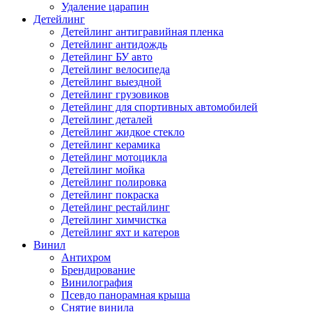
Удаление царапин
Детейлинг
Детейлинг антигравийная пленка
Детейлинг антидождь
Детейлинг БУ авто
Детейлинг велосипеда
Детейлинг выездной
Детейлинг грузовиков
Детейлинг для спортивных автомобилей
Детейлинг деталей
Детейлинг жидкое стекло
Детейлинг керамика
Детейлинг мотоцикла
Детейлинг мойка
Детейлинг полировка
Детейлинг покраска
Детейлинг рестайлинг
Детейлинг химчистка
Детейлинг яхт и катеров
Винил
Антихром
Брендирование
Винилография
Псевдо панорамная крыша
Снятие винила