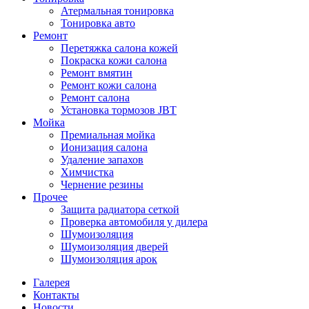
Атермальная тонировка
Тонировка авто
Ремонт
Перетяжка салона кожей
Покраска кожи салона
Ремонт вмятин
Ремонт кожи салона
Ремонт салона
Установка тормозов JBT
Мойка
Премиальная мойка
Ионизация салона
Удаление запахов
Химчистка
Чернение резины
Прочее
Защита радиатора сеткой
Проверка автомобиля у дилера
Шумоизоляция
Шумоизоляция дверей
Шумоизоляция арок
Галерея
Контакты
Новости