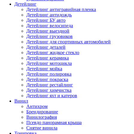
Детейлинг
Детейлинг антигравийная пленка
Детейлинг антидождь
Детейлинг БУ авто
Детейлинг велосипеда
Детейлинг выездной
Детейлинг грузовиков
Детейлинг для спортивных автомобилей
Детейлинг деталей
Детейлинг жидкое стекло
Детейлинг керамика
Детейлинг мотоцикла
Детейлинг мойка
Детейлинг полировка
Детейлинг покраска
Детейлинг рестайлинг
Детейлинг химчистка
Детейлинг яхт и катеров
Винил
Антихром
Брендирование
Винилография
Псевдо панорамная крыша
Снятие винила
Тонировка