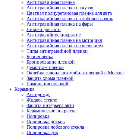
Антигравийная пленка
Антигравийная пленка на кузов
Цветная полиуретановая пленка для авто
Антигравийная пленка на лобовое стекло
Антигравийная пленка на фары
Ливреи для авто
Антигравийное покрытие
Антигравийная пленка на мотоцикл
Антигравийная пленка на велосипед
Типы антигравийной пленки
Бронепленка
Бронирование пленкой
Демонтаж пленки
Оклейка салона автомобиля пленкой в Москве
Защита хрома пленкой
Ламинация пленкой
Керамика
Антидождь
Жидкое стекло
Защита интерьера авто
Керамическое покрытие
Полировка
Полировка дисков
Полировка лобового стекла
Полировка фар