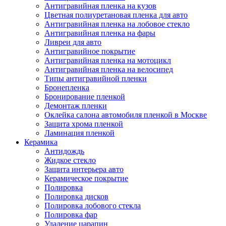
Антигравийная пленка на кузов
Цветная полиуретановая пленка для авто
Антигравийная пленка на лобовое стекло
Антигравийная пленка на фары
Ливреи для авто
Антигравийное покрытие
Антигравийная пленка на мотоцикл
Антигравийная пленка на велосипед
Типы антигравийной пленки
Бронепленка
Бронирование пленкой
Демонтаж пленки
Оклейка салона автомобиля пленкой в Москве
Защита хрома пленкой
Ламинация пленкой
Керамика
Антидождь
Жидкое стекло
Защита интерьера авто
Керамическое покрытие
Полировка
Полировка дисков
Полировка лобового стекла
Полировка фар
Удаление царапин