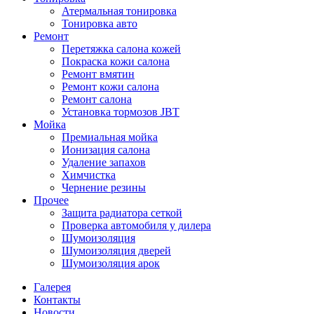
Атермальная тонировка
Тонировка авто
Ремонт
Перетяжка салона кожей
Покраска кожи салона
Ремонт вмятин
Ремонт кожи салона
Ремонт салона
Установка тормозов JBT
Мойка
Премиальная мойка
Ионизация салона
Удаление запахов
Химчистка
Чернение резины
Прочее
Защита радиатора сеткой
Проверка автомобиля у дилера
Шумоизоляция
Шумоизоляция дверей
Шумоизоляция арок
Галерея
Контакты
Новости