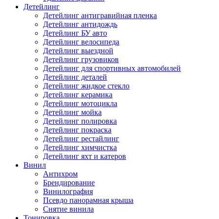
Детейлинг
Детейлинг антигравийная пленка
Детейлинг антидождь
Детейлинг БУ авто
Детейлинг велосипеда
Детейлинг выездной
Детейлинг грузовиков
Детейлинг для спортивных автомобилей
Детейлинг деталей
Детейлинг жидкое стекло
Детейлинг керамика
Детейлинг мотоцикла
Детейлинг мойка
Детейлинг полировка
Детейлинг покраска
Детейлинг рестайлинг
Детейлинг химчистка
Детейлинг яхт и катеров
Винил
Антихром
Брендирование
Винилография
Псевдо панорамная крыша
Снятие винила
Тонировка