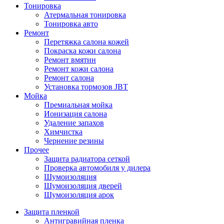
Тонировка
Атермальная тонировка
Тонировка авто
Ремонт
Перетяжка салона кожей
Покраска кожи салона
Ремонт вмятин
Ремонт кожи салона
Ремонт салона
Установка тормозов JBT
Мойка
Премиальная мойка
Ионизация салона
Удаление запахов
Химчистка
Чернение резины
Прочее
Защита радиатора сеткой
Проверка автомобиля у дилера
Шумоизоляция
Шумоизоляция дверей
Шумоизоляция арок
Защита пленкой
Антигравийная пленка