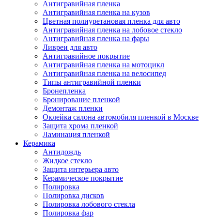
Антигравийная пленка
Антигравийная пленка на кузов
Цветная полиуретановая пленка для авто
Антигравийная пленка на лобовое стекло
Антигравийная пленка на фары
Ливреи для авто
Антигравийное покрытие
Антигравийная пленка на мотоцикл
Антигравийная пленка на велосипед
Типы антигравийной пленки
Бронепленка
Бронирование пленкой
Демонтаж пленки
Оклейка салона автомобиля пленкой в Москве
Защита хрома пленкой
Ламинация пленкой
Керамика
Антидождь
Жидкое стекло
Защита интерьера авто
Керамическое покрытие
Полировка
Полировка дисков
Полировка лобового стекла
Полировка фар