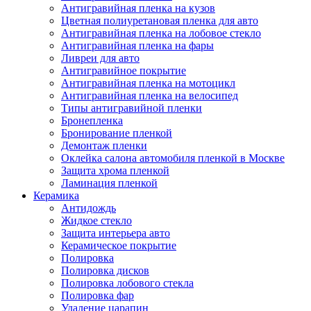
Антигравийная пленка на кузов
Цветная полиуретановая пленка для авто
Антигравийная пленка на лобовое стекло
Антигравийная пленка на фары
Ливреи для авто
Антигравийное покрытие
Антигравийная пленка на мотоцикл
Антигравийная пленка на велосипед
Типы антигравийной пленки
Бронепленка
Бронирование пленкой
Демонтаж пленки
Оклейка салона автомобиля пленкой в Москве
Защита хрома пленкой
Ламинация пленкой
Керамика
Антидождь
Жидкое стекло
Защита интерьера авто
Керамическое покрытие
Полировка
Полировка дисков
Полировка лобового стекла
Полировка фар
Удаление царапин