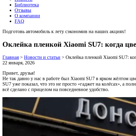
Библиотека
Отзывы
О компании
FAQ
Подготовь автомобиль к лету сэкономив на наших акциях!
под
Оклейка пленкой Xiaomi SU7: когда цве
Главная
>
Новости и статьи
>
Оклейка пленкой Xiaomi SU7: ког
22 января, 2026
Привет, друзья!
Не так давно у нас в работе был Xiaomi SU7 в ярком жёлтом ц
SU7 уже показал, что это не просто «гаджет на колёсах», а п
всё сделано с прицелом на повседневное удобство.