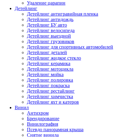
Удаление царапин
Детейлинг
Детейлинг антигравийная пленка
Детейлинг антидождь
Детейлинг БУ авто
Детейлинг велосипеда
Детейлинг выездной
Детейлинг грузовиков
Детейлинг для спортивных автомобилей
Детейлинг деталей
Детейлинг жидкое стекло
Детейлинг керамика
Детейлинг мотоцикла
Детейлинг мойка
Детейлинг полировка
Детейлинг покраска
Детейлинг рестайлинг
Детейлинг химчистка
Детейлинг яхт и катеров
Винил
Антихром
Брендирование
Винилография
Псевдо панорамная крыша
Снятие винила