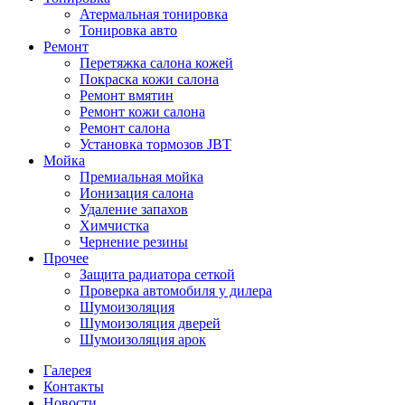
Атермальная тонировка
Тонировка авто
Ремонт
Перетяжка салона кожей
Покраска кожи салона
Ремонт вмятин
Ремонт кожи салона
Ремонт салона
Установка тормозов JBT
Мойка
Премиальная мойка
Ионизация салона
Удаление запахов
Химчистка
Чернение резины
Прочее
Защита радиатора сеткой
Проверка автомобиля у дилера
Шумоизоляция
Шумоизоляция дверей
Шумоизоляция арок
Галерея
Контакты
Новости