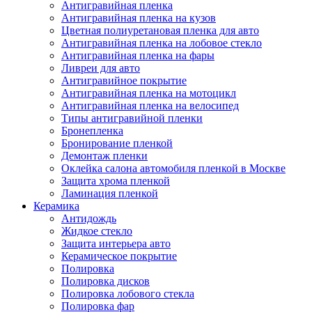
Антигравийная пленка
Антигравийная пленка на кузов
Цветная полиуретановая пленка для авто
Антигравийная пленка на лобовое стекло
Антигравийная пленка на фары
Ливреи для авто
Антигравийное покрытие
Антигравийная пленка на мотоцикл
Антигравийная пленка на велосипед
Типы антигравийной пленки
Бронепленка
Бронирование пленкой
Демонтаж пленки
Оклейка салона автомобиля пленкой в Москве
Защита хрома пленкой
Ламинация пленкой
Керамика
Антидождь
Жидкое стекло
Защита интерьера авто
Керамическое покрытие
Полировка
Полировка дисков
Полировка лобового стекла
Полировка фар