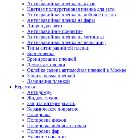
Антигравийная пленка на кузов
Цветная полиуретановая пленка для авто
Антигравийная пленка на лобовое стекло
Антигравийная пленка на фары
Ливреи для авто
Антигравийное покрытие
Антигравийная пленка на мотоцикл
Антигравийная пленка на велосипед
Типы антигравийной пленки
Бронепленка
Бронирование пленкой
Демонтаж пленки
Оклейка салона автомобиля пленкой в Москве
Защита хрома пленкой
Ламинация пленкой
Керамика
Антидождь
Жидкое стекло
Защита интерьера авто
Керамическое покрытие
Полировка
Полировка дисков
Полировка лобового стекла
Полировка фар
Удаление царапин