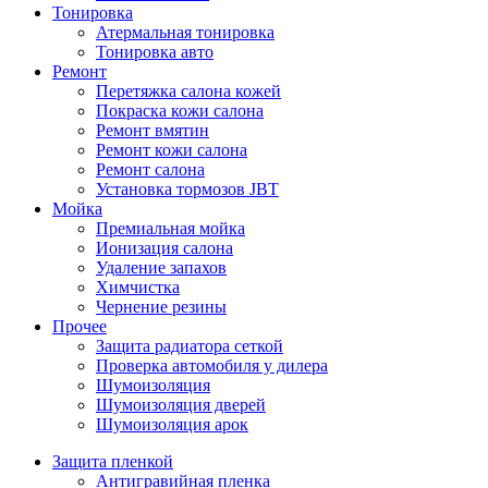
Тонировка
Атермальная тонировка
Тонировка авто
Ремонт
Перетяжка салона кожей
Покраска кожи салона
Ремонт вмятин
Ремонт кожи салона
Ремонт салона
Установка тормозов JBT
Мойка
Премиальная мойка
Ионизация салона
Удаление запахов
Химчистка
Чернение резины
Прочее
Защита радиатора сеткой
Проверка автомобиля у дилера
Шумоизоляция
Шумоизоляция дверей
Шумоизоляция арок
Защита пленкой
Антигравийная пленка