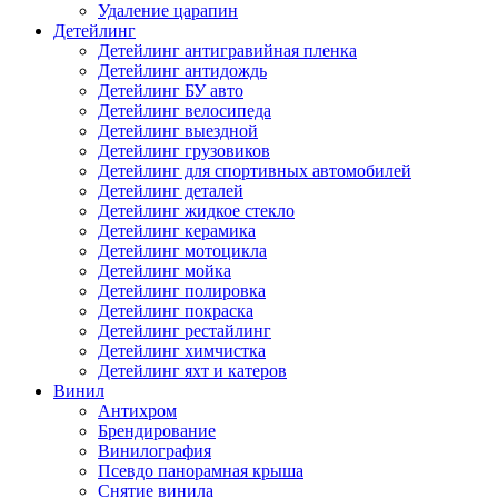
Удаление царапин
Детейлинг
Детейлинг антигравийная пленка
Детейлинг антидождь
Детейлинг БУ авто
Детейлинг велосипеда
Детейлинг выездной
Детейлинг грузовиков
Детейлинг для спортивных автомобилей
Детейлинг деталей
Детейлинг жидкое стекло
Детейлинг керамика
Детейлинг мотоцикла
Детейлинг мойка
Детейлинг полировка
Детейлинг покраска
Детейлинг рестайлинг
Детейлинг химчистка
Детейлинг яхт и катеров
Винил
Антихром
Брендирование
Винилография
Псевдо панорамная крыша
Снятие винила