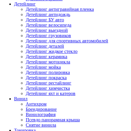
Детейлинг
Детейлинг антигравийная пленка
Детейлинг антидождь
Детейлинг БУ авто
Детейлинг велосипеда
Детейлинг выездной
Детейлинг грузовиков
Детейлинг для спортивных автомобилей
Детейлинг деталей
Детейлинг жидкое стекло
Детейлинг керамика
Детейлинг мотоцикла
Детейлинг мойка
Детейлинг полировка
Детейлинг покраска
Детейлинг рестайлинг
Детейлинг химчистка
Детейлинг яхт и катеров
Винил
Антихром
Брендирование
Винилография
Псевдо панорамная крыша
Снятие винила
Тонировка