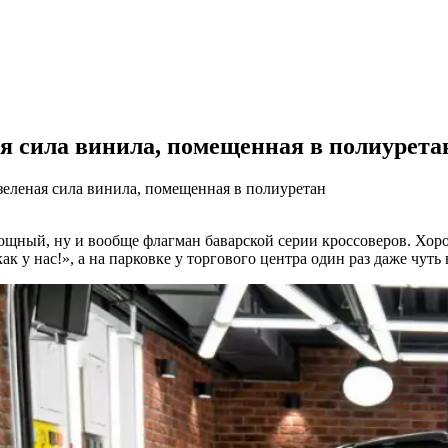
робнее
ая сила винила, помещенная в полиурета
зеленая сила винила, помещенная в полиуретан
мощный, ну и вообще флагман баварской серии кроссоверов. Хор
как у нас!», а на парковке у торгового центра один раз даже чут